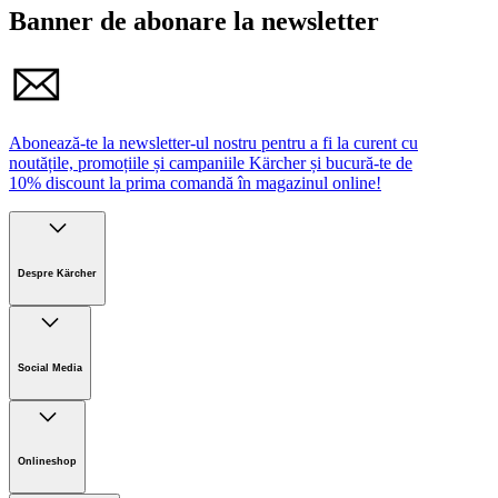
Da, echipa noastră te poate ajuta să comanzi produse care nu
Banner de abonare la newsletter
sunt pe stoc în magazin.
Abonează-te la newsletter-ul nostru pentru a fi la curent cu
noutățile, promoțiile și campaniile Kärcher și bucură-te de
10% discount la prima comandă în magazinul online!
Despre Kärcher
Companie
Cariere
Social Media
Sustenabilitate
Noutati
Onlineshop