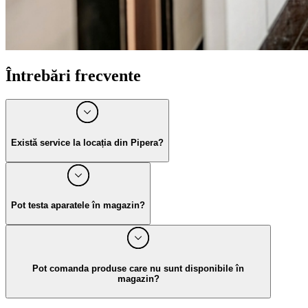
Întrebări frecvente
Există service la locația din Pipera?
Da, lângă Kärcher Center Pipera există și centru service
pentru echipamentele Kärcher.
Pot testa aparatele în magazin?
Da, în Kärcher Center Pipera poți testa aparate din mai multe
game de produse, pentru a le descoperi funcționalitățile și a
alege soluția potrivită nevoilor tale.
Pot comanda produse care nu sunt disponibile în
magazin?