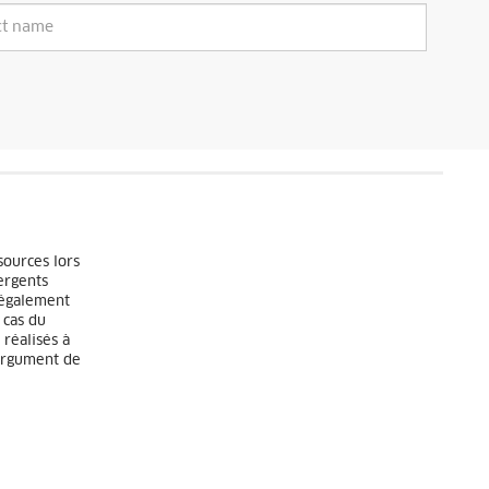
sources lors
ergents
 également
 cas du
 réalisés à
 argument de