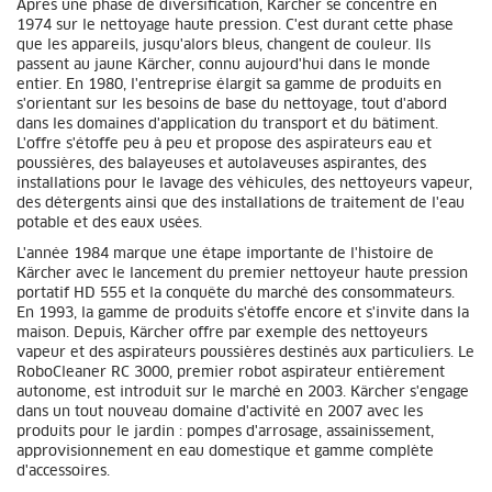
Après une phase de diversification, Kärcher se concentre en
1974 sur le nettoyage haute pression. C'est durant cette phase
que les appareils, jusqu'alors bleus, changent de couleur. Ils
passent au jaune Kärcher, connu aujourd'hui dans le monde
entier. En 1980, l'entreprise élargit sa gamme de produits en
s'orientant sur les besoins de base du nettoyage, tout d'abord
dans les domaines d'application du transport et du bâtiment.
L'offre s'étoffe peu à peu et propose des aspirateurs eau et
poussières, des balayeuses et autolaveuses aspirantes, des
installations pour le lavage des véhicules, des nettoyeurs vapeur,
des détergents ainsi que des installations de traitement de l'eau
potable et des eaux usées.
L'année 1984 marque une étape importante de l'histoire de
Kärcher avec le lancement du premier nettoyeur haute pression
portatif HD 555 et la conquête du marché des consommateurs.
En 1993, la gamme de produits s'étoffe encore et s'invite dans la
maison. Depuis, Kärcher offre par exemple des nettoyeurs
vapeur et des aspirateurs poussières destinés aux particuliers. Le
RoboCleaner RC 3000, premier robot aspirateur entièrement
autonome, est introduit sur le marché en 2003. Kärcher s'engage
dans un tout nouveau domaine d'activité en 2007 avec les
produits pour le jardin : pompes d'arrosage, assainissement,
approvisionnement en eau domestique et gamme complète
d'accessoires.