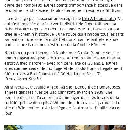
nouvelle plaque est le 101ème de son genre et est un ajout
digne des nombreux autres points d'importance historique dans
le quartier le plus âgé et le plus densément peuplé de Stuttgart.
Il a été érigé par l'association enregistrée
Pro Alt Cannstatt
e.V.,
qui s'est engagée à préserver le district de Cannstatt avec sa
riche histoire depuis le début des années 1980. L'association a
créé le «chemin historique», une route qui englobe tous les faits
saillants culturels de Cannstatt et qui a maintenant été élargie
pour inclure l'ancienne résidence de la famille Kärcher.
Non loin du parc thermal, à Nauheimer Straße (connue sous le
nom d'Olgastraße jusqu'en 1938), Alfred établit le «partenariat
étroit Alfred Kärcher» avec son père, âgé de 33 ans. D'autres
sites commerciaux, de montage et de production ont également
été trouvés à Bad Cannstatt, à 30 Haldenstraße et 71
Kreuznacher Straße.
Ainsi, vécu et travaillé Alfred Kärcher pendant de nombreuses
années dans les rues de Bad Cannstatt, avant en 1939, une
pénurie d'espace l'a amené à déménager dans les locaux de la
société qu'il avait acquis à Winnenden deux ans auparavant. Le
site de Winnenden reste le siège de l'entreprise familiale à ce
jour.