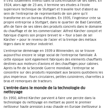
Il s'est totalement investi dans la concrétisation de ses idées. En
1924, alors âgé de 23 ans, il termine ses études à l'école
supérieure technique de Stuttgart et travaille tout d'abord au
sein de l'entreprise de représentants de son père qu'il
transforme en un bureau d'études. En 1935, l'ingénieur crée sa
propre entreprise à Stuttgart, dans le quartier de Bad Cannstatt,
afin de faire de ses idées des produits concrets dans le domaine
du chauffage et de les commercialiser. Alfred Kärcher conçoit et
fabrique d'après son propre brevet le « four à bain de sel
Kärcher » pour le revenu de l'acier et la trempe des métaux
légers dans le secteur industriel.
L'entreprise déménage en 1939 à Winnenden, où se trouve
aujourd'hui encore le siège social de l'entreprise familiale. À
cette époque sont également fabriqués des éléments chauffants
destinés aux moteurs d'avions et des chauffages pour cabines.
Après la fin de la Seconde Guerre mondiale, l'entreprise se
concentre sur des produits répondant aux besoins quotidiens les
plus impérieux : fours circulaires, petites cuisinières, charrettes à
bras et remorques de tracteurs.
L'entrée dans le monde de la technologie du
nettoyage
En 1950, Alfred Kärcher parvient à faire une percée dans la
technologie du nettoyage en mettant au point le premier
nettoyeur haute pression à eau chaude en Europe (nettoyeur à