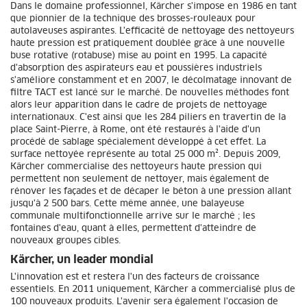
Dans le domaine professionnel, Kärcher s'impose en 1986 en tant
que pionnier de la technique des brosses-rouleaux pour
autolaveuses aspirantes. L'efficacité de nettoyage des nettoyeurs
haute pression est pratiquement doublée grâce à une nouvelle
buse rotative (rotabuse) mise au point en 1995. La capacité
d'absorption des aspirateurs eau et poussières industriels
s'améliore constamment et en 2007, le décolmatage innovant de
filtre TACT est lancé sur le marché. De nouvelles méthodes font
alors leur apparition dans le cadre de projets de nettoyage
internationaux. C'est ainsi que les 284 piliers en travertin de la
place Saint-Pierre, à Rome, ont été restaurés à l'aide d'un
procédé de sablage spécialement développé à cet effet. La
surface nettoyée représente au total 25 000 m². Depuis 2009,
Kärcher commercialise des nettoyeurs haute pression qui
permettent non seulement de nettoyer, mais également de
rénover les façades et de décaper le béton à une pression allant
jusqu'à 2 500 bars. Cette même année, une balayeuse
communale multifonctionnelle arrive sur le marché ; les
fontaines d'eau, quant à elles, permettent d'atteindre de
nouveaux groupes cibles.
Kärcher, un leader mondial
L'innovation est et restera l'un des facteurs de croissance
essentiels. En 2011 uniquement, Kärcher a commercialisé plus de
100 nouveaux produits. L'avenir sera également l'occasion de