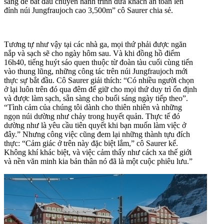
sàng để bắt đầu chuyến hành trình đưa khách an toàn lên
đỉnh núi Jungfraujoch cao 3,500m” cô Saurer chia sẻ.
Tương tự như vậy tại các nhà ga, mọi thứ phải được ngăn
nắp và sạch sẽ cho ngày hôm sau. Và khi đồng hồ điểm
16h40, tiếng huýt sáo quen thuộc từ đoàn tàu cuối cùng tiến
vào thung lũng, những công tác trên núi Jungfraujoch mới
thực sự bắt đầu. Cô Saurer giải thích: “Có nhiều người chọn
ở lại luôn trên đó qua đêm để giữ cho mọi thứ duy trì ổn định
và được làm sạch, sẵn sàng cho buổi sáng ngày tiếp theo”.
“Tình cảm của chúng tôi dành cho thiên nhiên và những
ngọn núi dường như chảy trong huyết quản. Thực tế đó
dường như là yêu cầu tiên quyết khi bạn muốn làm việc ở
đây.” Nhưng công việc cũng đem lại những thành tựu đích
thực: “Cảm giác ở trên này đặc biệt lắm,” cô Saurer kể.
Không khí khác biệt, và việc cảm thấy như cách xa thế giới
và nền văn minh kia bản thân nó đã là một cuộc phiêu lưu.”