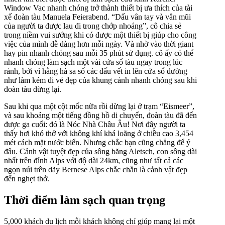
Window Vac nhanh chóng trở thành thiết bị ưa thích của tài
xế đoàn tàu Manuela Feierabend. “Dấu vân tay và vân mũi
của người ta được lau đi trong chớp nhoáng”, cô chia sẻ
trong niềm vui sướng khi có được một thiết bị giúp cho công
việc của mình dễ dàng hơn mỗi ngày. Và nhờ vào thời giant
hay pin nhanh chóng sau mỗi 35 phút sử dụng. cô ấy có thể
nhanh chóng làm sạch một vài cửa sổ tàu ngay trong lúc
rảnh, bởi vì hằng hà sa số các dấu vết in lên cửa sổ dường
như làm kém đi vẻ đẹp của khung cảnh nhanh chóng sau khi
đoàn tàu dừng lại.
Sau khi qua một cột mốc nữa rồi dừng lại ở trạm “Eismeer”,
và sau khoảng một tiếng đồng hồ di chuyển, đoàn tàu đã đến
được ga cuối: đó là Nóc Nhà Châu Âu! Nơi đây người ta
thấy hơi khó thở với không khí khá loãng ở chiều cao 3,454
mét cách mặt nước biển. Nhưng chắc bạn cũng chẳng để ý
đâu. Cảnh vật tuyệt đẹp của sông băng Aletsch, con sông dài
nhất trên đỉnh Alps với độ dài 24km, cũng như tất cả các
ngọn núi trên dãy Bernese Alps chắc chắn là cảnh vật đẹp
đến nghẹt thở.
Thời điểm làm sạch quan trọng
5,000 khách du lịch mỗi khách không chỉ giúp mang lại một