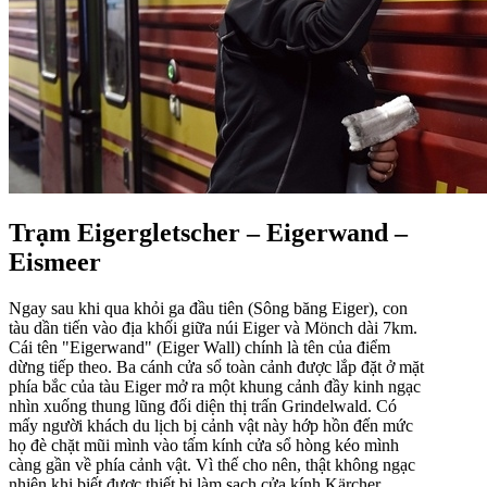
Trạm Eigergletscher – Eigerwand –
Eismeer
Ngay sau khi qua khỏi ga đầu tiên (Sông băng Eiger), con
tàu dần tiến vào địa khối giữa núi Eiger và Mönch dài 7km.
Cái tên "Eigerwand" (Eiger Wall) chính là tên của điểm
dừng tiếp theo. Ba cánh cửa sổ toàn cảnh được lắp đặt ở mặt
phía bắc của tàu Eiger mở ra một khung cảnh đầy kinh ngạc
nhìn xuống thung lũng đối diện thị trấn Grindelwald. Có
mấy người khách du lịch bị cảnh vật này hớp hồn đến mức
họ đè chặt mũi mình vào tấm kính cửa sổ hòng kéo mình
càng gần về phía cảnh vật. Vì thế cho nên, thật không ngạc
nhiên khi biết được thiết bị làm sạch cửa kính Kärcher