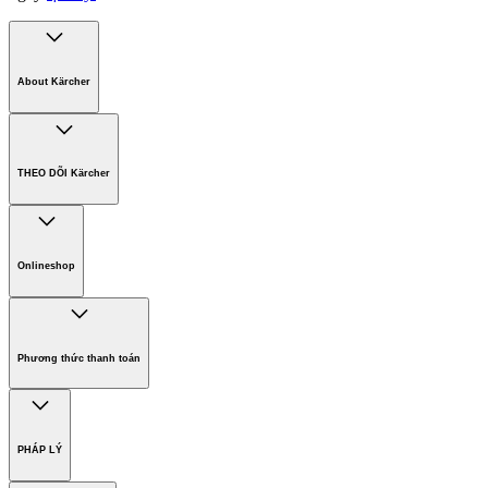
About Kärcher
Công ty Karcher
Bền vững. Ngay từ đầu.
THEO DÕI Kärcher
Tuyển dụng
Phát triển bền vững
Chính sách bảo hành các sản phẩm
Chính sách giao hàng
Onlineshop
Phương thức thanh toán
Hàng gia dụng
Phương thức thanh toán
PHÁP LÝ