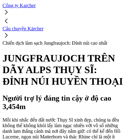
Công ty Karcher
Câu chuyện Kärcher
Chiến dịch làm sạch Jungfraujoch: Đỉnh núi cao nhất
JUNGFRAUJOCH TRÊN
DÃY ALPS THỤY SĨ:
ĐỈNH NÚI HUYỀN THOẠI
Người trợ lý đáng tin cậy ở độ cao
3,454m
Mỗi khi nhắc đến đất nước Thụy Sĩ xinh đẹp, chúng ta đều
không thể không khỏi lấy làm ngạc nhiên với vô số những
danh lam thắng cảnh mà nơi đây nắm giữ: có thể kể đến Hồ
Lucerne, ngọn núi Matterhorn và thác Rhine chỉ là một ít