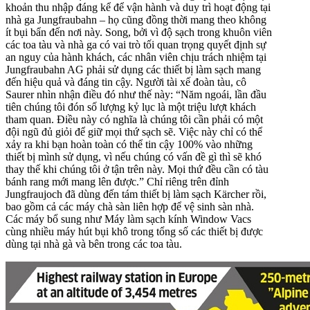
khoản thu nhập đáng kể để vận hành và duy trì hoạt động tại
nhà ga Jungfraubahn – họ cũng đồng thời mang theo không
ít bụi bẩn đến nơi này. Song, bởi vì độ sạch trong khuôn viên
các toa tàu và nhà ga có vai trò tối quan trọng quyết định sự
an nguy của hành khách, các nhân viên chịu trách nhiệm tại
Jungfraubahn AG phải sử dụng các thiết bị làm sạch mang
đến hiệu quả và đáng tin cậy. Người tài xế đoàn tàu, cô
Saurer nhìn nhận điều đó như thế này: “Năm ngoái, lần đầu
tiên chúng tôi đón số lượng kỷ lục là một triệu lượt khách
tham quan. Điều này có nghĩa là chúng tôi cần phải có một
đội ngũ đủ giỏi để giữ mọi thứ sạch sẽ. Việc này chỉ có thể
xảy ra khi bạn hoàn toàn có thể tin cậy 100% vào những
thiết bị mình sử dụng, vì nếu chúng có vấn đề gì thì sẽ khó
thay thế khi chúng tôi ở tận trên này. Mọi thứ đều cần có tàu
bánh rang mới mang lên được.” Chỉ riêng trên đỉnh
Jungfraujoch đã dùng đến tám thiết bị làm sạch Kärcher rồi,
bao gồm cả các
máy chà sàn liên hợp
để vệ sinh sàn nhà.
Các máy bổ sung như
Máy làm sạch kính Window Vacs
cùng nhiều
máy hút bụi khô
trong tổng số các thiết bị được
dùng tại nhà gà và bên trong các toa tàu.