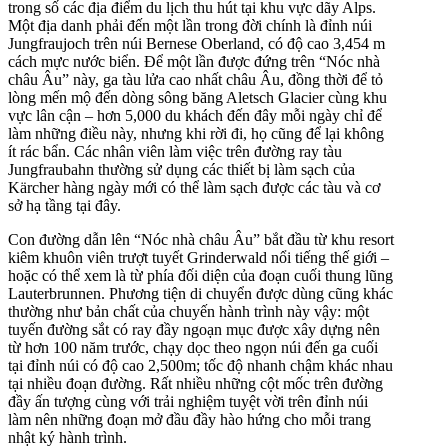
trong số các địa điểm du lịch thu hút tại khu vực dãy Alps.
Một địa danh phải đến một lần trong đời chính là đỉnh núi
Jungfraujoch trên núi Bernese Oberland, có độ cao 3,454 m
cách mực nước biển. Để một lần được đứng trên “Nóc nhà
châu Âu” này, ga tàu lửa cao nhất châu Âu, đồng thời để tỏ
lòng mến mộ đến dòng sông băng Aletsch Glacier cùng khu
vực lân cận – hơn 5,000 du khách đến đây mỗi ngày chỉ để
làm những điều này, nhưng khi rời đi, họ cũng để lại không
ít rác bẩn. Các nhân viên làm việc trên đường ray tàu
Jungfraubahn thường sử dụng các thiết bị làm sạch của
Kärcher hàng ngày mới có thể làm sạch được các tàu và cơ
sở hạ tầng tại đây.
Con đường dẫn lên “Nóc nhà châu Âu” bắt đầu từ khu resort
kiêm khuôn viên trượt tuyết Grinderwald nổi tiếng thế giới –
hoặc có thể xem là từ phía đối diện của đoạn cuối thung lũng
Lauterbrunnen. Phương tiện di chuyển được dùng cũng khác
thường như bản chất của chuyến hành trình này vậy: một
tuyến đường sắt có ray đầy ngoạn mục được xây dựng nên
từ hơn 100 năm trước, chạy dọc theo ngọn núi đến ga cuối
tại đỉnh núi có độ cao 2,500m; tốc độ nhanh chậm khác nhau
tại nhiều đoạn đường. Rất nhiều những cột mốc trên đường
đầy ấn tượng cùng với trải nghiệm tuyệt vời trên đỉnh núi
làm nên những đoạn mở đầu đầy hào hứng cho mỗi trang
nhật ký hành trình.