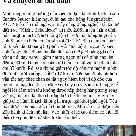
Và chuyến đi bắt đầu!
Một trong những hướng dẫn viên du lịch tại đỉnh Joch là anh
Sandro Saurer, kiêm người lái tàu cho hãng Jungfraubahn
AG. Nhiều lần mỗi ngày, anh ấy cùng đồng nghiệp lái tàu từ
điểm ga "Kleine Scheidegg" tại mốc 2,061m lên thẳng đỉnh
núi Jungfraujoch. Như thông lệ, chỉ với một tràng huýt sáo,
anh Saurer ra hiệu có tàu sắp rời đi và bắt đầu chuyến hành
trình kéo dài khoảng 50 phút. Với “tốc độ du ngoạn”, kiểu
anh ấy gọi thế, đoàn tàu dần tiến vào thế giới băng giá của
vùng núi dãy Alps – gồm những ngọn núi có đỉnh cao lên
đến 4,000m. Đoàn tàu chậm rãi tiến lên núi với tốc độ tối đa
chỉ 35 km/h. Rồi sau đó nó giảm tốc độ còn chỉ một nửa khi
đi từ trên núi xuống – tối đa 17 km/h. Nếu tàu đi nhanh hơn
vận tốc này chắc chắn sẽ rất nguy hiểm bởi vì độ dốc của
ngọn núi này lên đến 25%. Đây là lý do vì sao các hàng ghế
ngồi lót đệm trên tàu không được xếp thẳng hàng song song
với mặt đất mà lại theo hướng hơi chếch lên trên. Việc này
giúp cho hành khách không bị trượt ngã khỏi ghế ngồi. Tàu
hỏa được sơn màu đỏ, dài hơn 60 mét. Mỗi tàu chở được đến
200 hành khách một lần. Vào những lúc cao điểm có thể nối
thêm toa phụ để chở khách khi cần thiết.