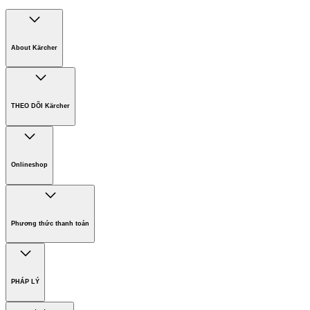
About Kärcher
Công ty Karcher
Bền vững. Ngay từ đầu.
THEO DÕI Kärcher
Tuyển dụng
Phát triển bền vững
Chính sách bảo hành các sản phẩm
Chính sách giao hàng
Onlineshop
Phương thức thanh toán
Hàng gia dụng
Phương thức thanh toán
PHÁP LÝ