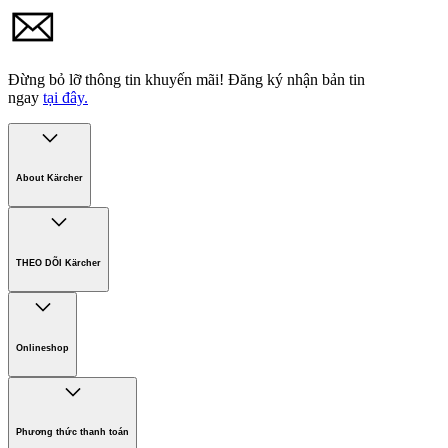
Đừng bỏ lỡ thông tin khuyến mãi!
Đăng ký nhận bản tin
ngay
tại đây.
About Kärcher
Công ty Karcher
Bền vững. Ngay từ đầu.
THEO DÕI Kärcher
Tuyển dụng
Phát triển bền vững
Chính sách bảo hành các sản phẩm
Chính sách giao hàng
Onlineshop
Phương thức thanh toán
Hàng gia dụng
Phương thức thanh toán