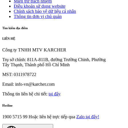
Miễn trừ trách nhiệm
Điều khoản sử dụng website
Chính sách bảo vệ dữ liệu cá nhân
Thông tin đơn vị chủ quản
Tìm kiếm địa điểm
LIÊN HỆ
Công ty TNHH MTV KARCHER
Trụ sở chính: 811A-811B, đường Trường Chinh, Phường
Tây Thạnh, Thành phố Hồ Chí Minh
MST: 0311978722
Email: info-vn@karcher.com
Thông tin liên hệ chi tiết:
tại đây
Hotline
1900 5715 99
Hoặc liên hệ trực tiếp qua
Zalo tại đây!