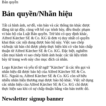
Bản quyền
Bản quyền/Nhãn hiệu
Tất cả hình ảnh, sơ đồ, văn bản và các thông tin khác được
đăng tải tại đây, cùng với bố cục trình bày, đều thuộc phạm
vi bảo hộ của Luật Bản quyền. Trừ khi có quy định khác,
Alfred Kärcher SE & Co. KG là đơn vị duy nhất có quyền
khai thác các nội dung được bảo hộ này. Việc sao chép
và/hoặc tái bản chỉ được phép thực hiện khi có văn bản chấp
thuận từ Alfred Kärcher SE & Co. KG. Đặc biệt, nghiêm
cấm mọi hành vi sao chép hình ảnh hoặc các tài liệu trình
bày từ trang web này cho mục đích cá nhân.
Logo Kärcher và yếu tố từ ngữ "Kärcher" là các tên gọi và
nhãn hiệu đã được bảo hộ của Alfred Kärcher SE & Co.
KG. Ngoài ra, Alfred Kärcher SE & Co. KG còn sở hữu
nhiều nhãn hiệu thương mại được bảo hộ khác. Việc sử dụng
các nhãn hiệu của Alfred Kärcher SE & Co. KG chỉ được
thực hiện sau khi có sự chấp thuận bằng văn bản trước đó.
Newsletter signup banner