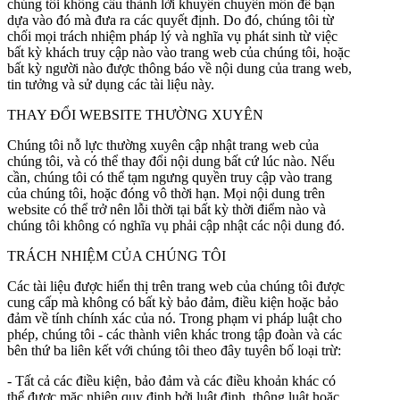
chúng tôi không cấu thành lời khuyên chuyên môn để bạn
dựa vào đó mà đưa ra các quyết định. Do đó, chúng tôi từ
chối mọi trách nhiệm pháp lý và nghĩa vụ phát sinh từ việc
bất kỳ khách truy cập nào vào trang web của chúng tôi, hoặc
bất kỳ người nào được thông báo về nội dung của trang web,
tin tưởng và sử dụng các tài liệu này.
THAY ĐỔI WEBSITE THƯỜNG XUYÊN
Chúng tôi nỗ lực thường xuyên cập nhật trang web của
chúng tôi, và có thể thay đổi nội dung bất cứ lúc nào. Nếu
cần, chúng tôi có thể tạm ngưng quyền truy cập vào trang
của chúng tôi, hoặc đóng vô thời hạn. Mọi nội dung trên
website có thể trở nên lỗi thời tại bất kỳ thời điểm nào và
chúng tôi không có nghĩa vụ phải cập nhật các nội dung đó.
TRÁCH NHIỆM CỦA CHÚNG TÔI
Các tài liệu được hiển thị trên trang web của chúng tôi được
cung cấp mà không có bất kỳ bảo đảm, điều kiện hoặc bảo
đảm về tính chính xác của nó. Trong phạm vi pháp luật cho
phép, chúng tôi - các thành viên khác trong tập đoàn và các
bên thứ ba liên kết với chúng tôi theo đây tuyên bố loại trừ:
- Tất cả các điều kiện, bảo đảm và các điều khoản khác có
thể được mặc nhiên quy định bởi luật định, thông luật hoặc