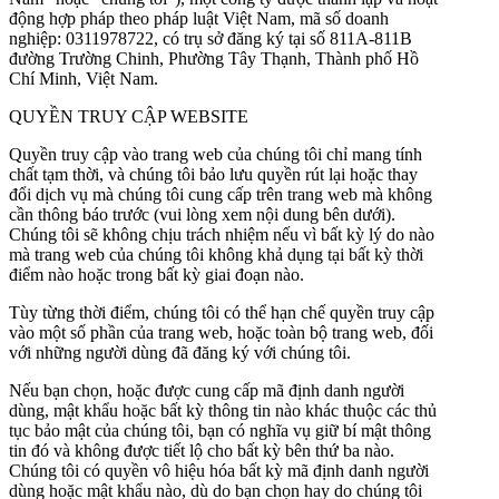
động hợp pháp theo pháp luật Việt Nam, mã số doanh
nghiệp: 0311978722, có trụ sở đăng ký tại số 811A-811B
đường Trường Chinh, Phường Tây Thạnh, Thành phố Hồ
Chí Minh, Việt Nam.
QUYỀN TRUY CẬP WEBSITE
Quyền truy cập vào trang web của chúng tôi chỉ mang tính
chất tạm thời, và chúng tôi bảo lưu quyền rút lại hoặc thay
đổi dịch vụ mà chúng tôi cung cấp trên trang web mà không
cần thông báo trước (vui lòng xem nội dung bên dưới).
Chúng tôi sẽ không chịu trách nhiệm nếu vì bất kỳ lý do nào
mà trang web của chúng tôi không khả dụng tại bất kỳ thời
điểm nào hoặc trong bất kỳ giai đoạn nào.
Tùy từng thời điểm, chúng tôi có thể hạn chế quyền truy cập
vào một số phần của trang web, hoặc toàn bộ trang web, đối
với những người dùng đã đăng ký với chúng tôi.
Nếu bạn chọn, hoặc được cung cấp mã định danh người
dùng, mật khẩu hoặc bất kỳ thông tin nào khác thuộc các thủ
tục bảo mật của chúng tôi, bạn có nghĩa vụ giữ bí mật thông
tin đó và không được tiết lộ cho bất kỳ bên thứ ba nào.
Chúng tôi có quyền vô hiệu hóa bất kỳ mã định danh người
dùng hoặc mật khẩu nào, dù do bạn chọn hay do chúng tôi