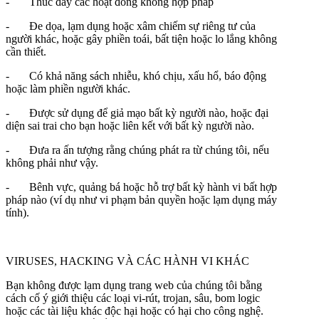
- Thúc đẩy các hoạt đông không hợp pháp
- Đe dọa, lạm dụng hoặc xâm chiếm sự riêng tư của
người khác, hoặc gây phiền toái, bất tiện hoặc lo lắng không
cần thiết.
- Có khả năng sách nhiễu, khó chịu, xấu hổ, báo động
hoặc làm phiền người khác.
- Được sử dụng để giả mạo bất kỳ người nào, hoặc đại
diện sai trai cho bạn hoặc liên kết với bất kỳ người nào.
- Đưa ra ấn tượng rằng chúng phát ra từ chúng tôi, nếu
không phải như vậy.
- Bênh vực, quảng bá hoặc hỗ trợ bất kỳ hành vi bất hợp
pháp nào (ví dụ như vi phạm bản quyền hoặc lạm dụng máy
tính).
VIRUSES, HACKING VÀ CÁC HÀNH VI KHÁC
Bạn không được lạm dụng trang web của chúng tôi bằng
cách cố ý giới thiệu các loại vi-rút, trojan, sâu, bom logic
hoặc các tài liệu khác độc hại hoặc có hại cho công nghệ.