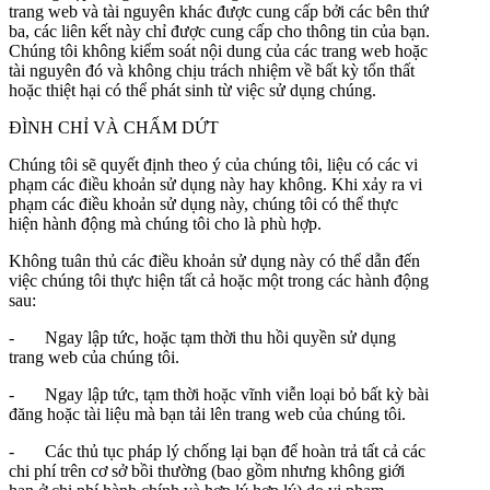
trang web và tài nguyên khác được cung cấp bởi các bên thứ
ba, các liên kết này chỉ được cung cấp cho thông tin của bạn.
Chúng tôi không kiểm soát nội dung của các trang web hoặc
tài nguyên đó và không chịu trách nhiệm về bất kỳ tổn thất
hoặc thiệt hại có thể phát sinh từ việc sử dụng chúng.
ĐÌNH CHỈ VÀ CHẤM DỨT
Chúng tôi sẽ quyết định theo ý của chúng tôi, liệu có các vi
phạm các điều khoản sử dụng này hay không. Khi xảy ra vi
phạm các điều khoản sử dụng này, chúng tôi có thể thực
hiện hành động mà chúng tôi cho là phù hợp.
Không tuân thủ các điều khoản sử dụng này có thể dẫn đến
việc chúng tôi thực hiện tất cả hoặc một trong các hành động
sau:
- Ngay lập tức, hoặc tạm thời thu hồi quyền sử dụng
trang web của chúng tôi.
- Ngay lập tức, tạm thời hoặc vĩnh viễn loại bỏ bất kỳ bài
đăng hoặc tài liệu mà bạn tải lên trang web của chúng tôi.
- Các thủ tục pháp lý chống lại bạn để hoàn trả tất cả các
chi phí trên cơ sở bồi thường (bao gồm nhưng không giới