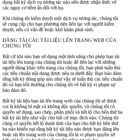
dụng bất kỳ dịch vụ tương tác nào nên được nhận thức về
các nguy cơ tiềm ẩn đối với họ.
Khi chúng tôi kiểm duyệt một dịch vụ tương tác, chúng tôi
sẽ cung cấp cho bạn phương tiện liên lạc với người kiểm
duyệt, nếu có vấn đề hoặc khó khăn phát sinh.
ĐĂNG TẢI CÁC TÀI LIỆU LÊN TRANG WEB CỦA
CHÚNG TÔI
Bất cứ khi nào bạn sử dụng một tính năng cho phép bạn tải
tài liệu lên trang của chúng tôi hoặc để liên lạc với những
người dùng khác trên trang của chúng tôi, bạn phải tuân thủ
các tiêu chuẩn nội dung được nêu ra dưới đây. Bạn bảo đảm
rằng bất kỳ đóng góp nào như vậy sẽ tuân thủ các tiêu chuẩn
đó và bạn bồi thường cho chúng tôi về bất kỳ vi phạm sự
bảo đảm đó.
Bất kỳ tài liệu bạn tải lên trang web của chúng tôi sẽ được
coi là không bí mật và không độc quyền, và chúng tôi có
quyền sử dụng, sao chép, phân phối và tiết lộ cho bên thứ ba
bất kỳ tài liệu như vậy cho bất cứ mục đích nào. Chúng tôi
cũng có quyền tiết lộ danh tính của bạn cho bất kỳ bên thứ
ba nào khiếu nại rằng bất kỳ tài liệu nào được bạn đăng lên
hoặc tải lên trang web của chúng tôi là vi phạm quyền sở