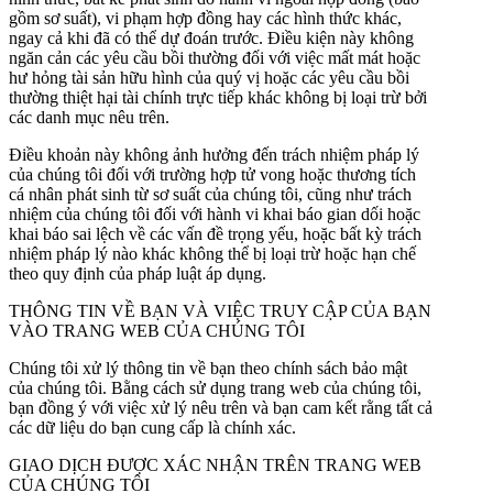
gồm sơ suất), vi phạm hợp đồng hay các hình thức khác,
ngay cả khi đã có thể dự đoán trước. Điều kiện này không
ngăn cản các yêu cầu bồi thường đối với việc mất mát hoặc
hư hỏng tài sản hữu hình của quý vị hoặc các yêu cầu bồi
thường thiệt hại tài chính trực tiếp khác không bị loại trừ bởi
các danh mục nêu trên.
Điều khoản này không ảnh hưởng đến trách nhiệm pháp lý
của chúng tôi đối với trường hợp tử vong hoặc thương tích
cá nhân phát sinh từ sơ suất của chúng tôi, cũng như trách
nhiệm của chúng tôi đối với hành vi khai báo gian dối hoặc
khai báo sai lệch về các vấn đề trọng yếu, hoặc bất kỳ trách
nhiệm pháp lý nào khác không thể bị loại trừ hoặc hạn chế
theo quy định của pháp luật áp dụng.
THÔNG TIN VỀ BẠN VÀ VIỆC TRUY CẬP CỦA BẠN
VÀO TRANG WEB CỦA CHÚNG TÔI
Chúng tôi xử lý thông tin về bạn theo chính sách bảo mật
của chúng tôi. Bằng cách sử dụng trang web của chúng tôi,
bạn đồng ý với việc xử lý nêu trên và bạn cam kết rằng tất cả
các dữ liệu do bạn cung cấp là chính xác.
GIAO DỊCH ĐƯỢC XÁC NHẬN TRÊN TRANG WEB
CỦA CHÚNG TÔI