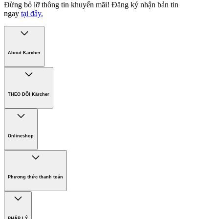
Đừng bỏ lỡ thông tin khuyến mãi!
Đăng ký nhận bản tin
ngay
tại đây.
About Kärcher
Công ty Karcher
Bền vững. Ngay từ đầu.
THEO DÕI Kärcher
Tuyển dụng
Phát triển bền vững
Chính sách bảo hành các sản phẩm
Chính sách giao hàng
Onlineshop
Phương thức thanh toán
Hàng gia dụng
Phương thức thanh toán
PHÁP LÝ