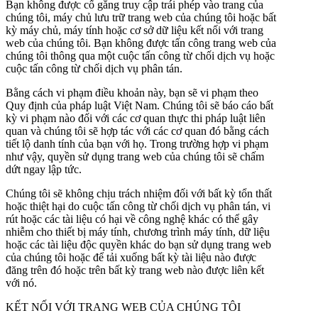
Bạn không được cố gắng truy cập trái phép vào trang của
chúng tôi, máy chủ lưu trữ trang web của chúng tôi hoặc bất
kỳ máy chủ, máy tính hoặc cơ sở dữ liệu kết nối với trang
web của chúng tôi. Bạn không được tấn công trang web của
chúng tôi thông qua một cuộc tấn công từ chối dịch vụ hoặc
cuộc tấn công từ chối dịch vụ phân tán.
Bằng cách vi phạm điều khoản này, bạn sẽ vi phạm theo
Quy định của pháp luật Việt Nam. Chúng tôi sẽ báo cáo bất
kỳ vi phạm nào đối với các cơ quan thực thi pháp luật liên
quan và chúng tôi sẽ hợp tác với các cơ quan đó bằng cách
tiết lộ danh tính của bạn với họ. Trong trường hợp vi phạm
như vậy, quyền sử dụng trang web của chúng tôi sẽ chấm
dứt ngay lập tức.
Chúng tôi sẽ không chịu trách nhiệm đối với bất kỳ tổn thất
hoặc thiệt hại do cuộc tấn công từ chối dịch vụ phân tán, vi
rút hoặc các tài liệu có hại về công nghệ khác có thể gây
nhiễm cho thiết bị máy tính, chương trình máy tính, dữ liệu
hoặc các tài liệu độc quyền khác do bạn sử dụng trang web
của chúng tôi hoặc để tải xuống bất kỳ tài liệu nào được
đăng trên đó hoặc trên bất kỳ trang web nào được liên kết
với nó.
KẾT NỐI VỚI TRANG WEB CỦA CHÚNG TÔI