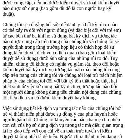
được cung cấp, nếu nó được kiểm duyệt và loại kiểm duyệt
nào được sử dụng (bao gồm dù đó là con người hay kỹ
thuật).
Chúng tôi sẽ cố gắng hết sức để đánh giá bất kỳ rủi ro nào
có thể xảy ra đối với người dùng (và đặc biệt đối với trẻ em)
từ các bên thứ ba khi họ sử dụng bất kỳ dịch vụ tương tác
nào được cung cấp trên trang của chúng tôi và chúng tôi sẽ
quyết định trong từng trường hợp liệu có thích hợp để sử
dụng kiểm duyệt dịch vụ có liên quan (bao gồm loại kiểm
duyệt để sử dụng) dưới ánh sáng của những rủi ro đó. Tuy
nhiên, chúng tôi không có nghĩa vụ giám sát, theo dõi hoặc
kiểm duyệt bất kỳ dịch vụ tương tác nào mà chúng tôi cung
cấp trên trang của chúng tôi và chúng tôi loại trừ trách nhiệm
pháp lý của chúng tôi đối với bất kỳ tổn thất hoặc thiệt hại
phát sinh từ việc sử dụng bất kỳ dịch vụ tương tác nào bởi
một người dùng không đúng tiêu chuẩn nội dung của chúng
tôi, liệu dịch vụ có được kiểm duyệt hay không.
Việc sử dụng bất kỳ dịch vụ tương tác nào của chúng tôi bởi
trẻ vị thành niên phải được sự đồng ý của phụ huynh hoặc
người giám hộ. Chúng tôi khuyên các bậc cha mẹ cho phép
con cái của họ sử dụng dịch vụ tương tác mà điều quan trọng
là họ giao tiếp với con cái về an toàn trực tuyến vì kiểm
duyệt không phải là dễ hiểu. Người chưa thành niên đang sử