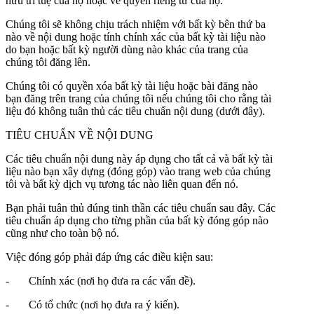
hữu trí tuệ của họ hoặc về quyền riêng tư của họ.
Chúng tôi sẽ không chịu trách nhiệm với bất kỳ bên thứ ba
nào về nội dung hoặc tính chính xác của bất kỳ tài liệu nào
do bạn hoặc bất kỳ người dùng nào khác của trang của
chúng tôi đăng lên.
Chúng tôi có quyền xóa bất kỳ tài liệu hoặc bài đăng nào
bạn đăng trên trang của chúng tôi nếu chúng tôi cho rằng tài
liệu đó không tuân thủ các tiêu chuẩn nội dung (dưới đây).
TIÊU CHUẨN VỀ NỘI DUNG
Các tiêu chuẩn nội dung này áp dụng cho tất cả và bất kỳ tài
liệu nào bạn xây dựng (đóng góp) vào trang web của chúng
tôi và bất kỳ dịch vụ tương tác nào liên quan đến nó.
Bạn phải tuân thủ đúng tinh thần các tiêu chuẩn sau đây. Các
tiêu chuẩn áp dụng cho từng phần của bất kỳ đóng góp nào
cũng như cho toàn bộ nó.
Việc đóng góp phải đáp ứng các điều kiện sau:
- Chính xác (nơi họ đưa ra các vấn đề).
- Có tổ chức (nơi họ đưa ra ý kiến).