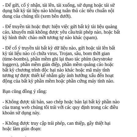
- Để gửi, cố ý nhận, tải lên, tải xuống, sử dụng hoặc tái sử
dụng bất kỳ tài liệu nào không tuân thủ các tiêu chuẩn nội
dung của chúng tôi (xem bên dưới).
- Để truyền tải hoặc thực hiện việc gửi bất kỳ tài liệu quảng
cáo, khuyến mãi không được yêu cầu/trái phép nào, hoặc bất
kỳ hình thức chào mời tương tự nào khác (spam).
- Để cố ý truyền tải bất kỳ dữ liệu nào, gửi hoặc tải lên bất
kỳ tài liệu nào có chứa virus, Trojan, sâu, bom thời gian
(time-bombs), phần mềm ghi lại thao tác phím (keystroke
loggers), phần mềm gián điệp, phần mềm quảng cáo hoặc
bất kỳ chương trình độc hại nào khác hoặc mã máy tính
tương tự được thiết kế nhằm gây ảnh hưởng xấu đến hoạt
động của bất kỳ phần mềm hoặc phần cứng máy tính nào.
Bạn cũng đồng ý rằng:
- Không được tái bản, sao chép hoặc bán lại bất kỳ phần nào
của trang web chúng tôi trái với các quy định trong các điều
khoản sử dụng này.
- Không được truy cập trái phép, can thiệp, gây thiệt hại
hoặc làm gián đoạn: