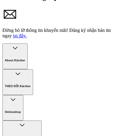
Đừng bỏ lỡ thông tin khuyến mãi!
Đăng ký nhận bản tin
ngay
tại đây.
About Kärcher
Công ty Karcher
Bền vững. Ngay từ đầu.
THEO DÕI Kärcher
Tuyển dụng
Phát triển bền vững
Chính sách bảo hành các sản phẩm
Chính sách giao hàng
Onlineshop
Phương thức thanh toán
Hàng gia dụng