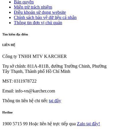
Bản quyền
Miễn trừ trách nhiệm
Điều khoản sử dụng website
Chính sách bảo vệ dữ liệu cá nhân
Thông tin đơn vị chủ quản
Tìm kiếm địa điểm
LIÊN HỆ
Công ty TNHH MTV KARCHER
Trụ sở chính: 811A-811B, đường Trường Chinh, Phường
Tây Thạnh, Thành phố Hồ Chí Minh
MST: 0311978722
Email: info-vn@karcher.com
Thông tin liên hệ chi tiết:
tại đây
Hotline
1900 5715 99
Hoặc liên hệ trực tiếp qua
Zalo tại đây!