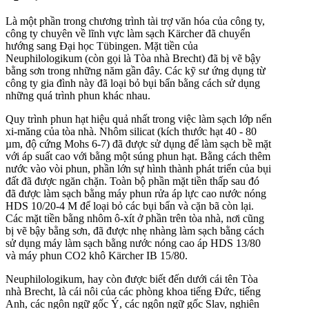
Là một phần trong chương trình tài trợ văn hóa của công ty,
công ty chuyên về lĩnh vực làm sạch Kärcher đã chuyển
hướng sang Đại học Tübingen. Mặt tiền của
Neuphilologikum (còn gọi là Tòa nhà Brecht) đã bị vẽ bậy
bằng sơn trong những năm gần đây. Các kỹ sư ứng dụng từ
công ty gia đình này đã loại bỏ bụi bẩn bằng cách sử dụng
những quá trình phun khác nhau.
Quy trình phun hạt hiệu quả nhất trong việc làm sạch lớp nển
xi-măng của tòa nhà. Nhôm silicat (kích thước hạt 40 - 80
µm, độ cứng Mohs 6-7) đã được sử dụng để làm sạch bề mặt
với áp suất cao với bằng một súng phun hạt. Bằng cách thêm
nước vào vòi phun, phần lớn sự hình thành phát triển của bụi
đất đã được ngăn chặn. Toàn bộ phần mặt tiền thấp sau đó
đã được làm sạch bằng máy phun rửa áp lực cao nước nóng
HDS 10/20-4 M để loại bỏ các bụi bẩn và cặn bã còn lại.
Các mặt tiền bằng nhôm ô-xít ở phần trên tòa nhà, nơi cũng
bị vẽ bậy bằng sơn, đã được nhẹ nhàng làm sạch bằng cách
sử dụng máy làm sạch bằng nước nóng cao áp HDS 13/80
và máy phun CO2 khô Kärcher IB 15/80.
Neuphilologikum, hay còn được biết đến dưới cái tên Tòa
nhà Brecht, là cái nôi của các phòng khoa tiếng Đức, tiếng
Anh, các ngôn ngữ gốc Ý, các ngôn ngữ gốc Slav, nghiên