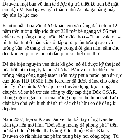
Dauven, một bản vẽ tinh tế được dự trù thiết kế trên bề mặt
con đập Matsudagawa gần thành phố Ashikaga bằng máy
tẩy rửa áp lực cao.
Khuôn mẫu hoa văn được khắc lẹm vào tầng đất tích tụ 12
năm trên tường đập (đo được 228 mét bề ngang và 56 mét
chiều dọc) bằng dòng nước. Năm đóa hoa – "Hanazakari" –
hình thành nhờ màu sắc đối lập giữa phần tường sạch và
tường bẩn, sẽ trang trí con đập trong thời gian năm năm cho
đến khi rêu phong lại bắt đầu phủ kín hết mọi thứ.
Để thể hiện nguyên vẹn thiết kế gốc, nó đã được kỹ thuật số
hóa bởi một công ty khảo sát Nhật Bản và trình chiếu lên
tường bằng công nghệ laser. Bốn máy phun nước lạnh áp lực
cao dòng HD 1050B hiệu Kärcher đã được dùng cho công
tác tẩy rửa chính. Với cáp treo chuyên dụng, bục trung
chuyển và sự hỗ trợ của công ty dây cáp điện Đức GSAR,
không ngóc ngách nào của tường đập có thể bị bỏ sót. Lớp
chất bẩn chủ yếu hình thành từ các chất hữu cơ dễ dàng bị
dẹp trừ.
Năm 2007, họa sĩ Klaus Dauven lại bắt tay cùng Kärcher
kiến tạo nên mô hình "Đời sống hoang dã phong phú" trên
bờ đập Olef ở Hellenthal vùng Eifel thuộc Đức. Klaus
Dauven có rất nhiều tác phẩm trưng bày nơi công cộng. Từ