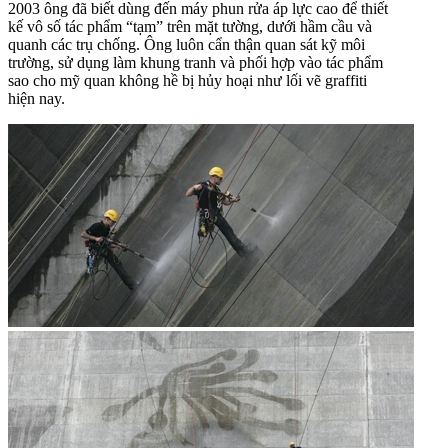
2003 ông đã biết dùng đến máy phun rửa áp lực cao để thiết
kế vô số tác phẩm “tạm” trên mặt tường, dưới hầm cầu và
quanh các trụ chống. Ông luôn cẩn thận quan sát kỹ môi
trường, sử dụng làm khung tranh và phối hợp vào tác phẩm
sao cho mỹ quan không hề bị hủy hoại như lối vẽ graffiti
hiện nay.