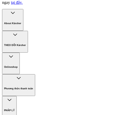
ngay
tại đây.
About Kärcher
Công ty Karcher
Bền vững. Ngay từ đầu.
THEO DÕI Kärcher
Tuyển dụng
Phát triển bền vững
Chính sách bảo hành các sản phẩm
Chính sách giao hàng
Onlineshop
Phương thức thanh toán
Hàng gia dụng
Phương thức thanh toán
PHÁP LÝ