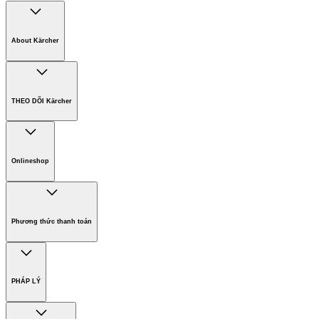
About Kärcher
Công ty Karcher
Bền vững. Ngay từ đầu.
THEO DÕI Kärcher
Tuyển dụng
Phát triển bền vững
Chính sách bảo hành các sản phẩm
Chính sách giao hàng
Onlineshop
Phương thức thanh toán
Hàng gia dụng
Phương thức thanh toán
PHÁP LÝ