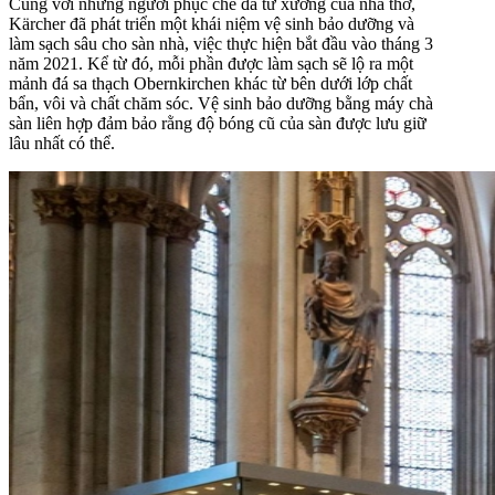
Cùng với những người phục chế đá từ xưởng của nhà thờ,
Kärcher đã phát triển một khái niệm vệ sinh bảo dưỡng và
làm sạch sâu cho sàn nhà, việc thực hiện bắt đầu vào tháng 3
năm 2021. Kể từ đó, mỗi phần được làm sạch sẽ lộ ra một
mảnh đá sa thạch Obernkirchen khác từ bên dưới lớp chất
bẩn, vôi và chất chăm sóc. Vệ sinh bảo dưỡng bằng máy chà
sàn liên hợp đảm bảo rằng độ bóng cũ của sàn được lưu giữ
lâu nhất có thể.