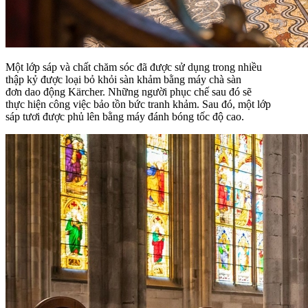
Một lớp sáp và chất chăm sóc đã được sử dụng trong nhiều
thập kỷ được loại bỏ khỏi sàn khảm bằng máy chà sàn
đơn dao động Kärcher. Những người phục chế sau đó sẽ
thực hiện công việc bảo tồn bức tranh khảm. Sau đó, một lớp
sáp tươi được phủ lên bằng máy đánh bóng tốc độ cao.