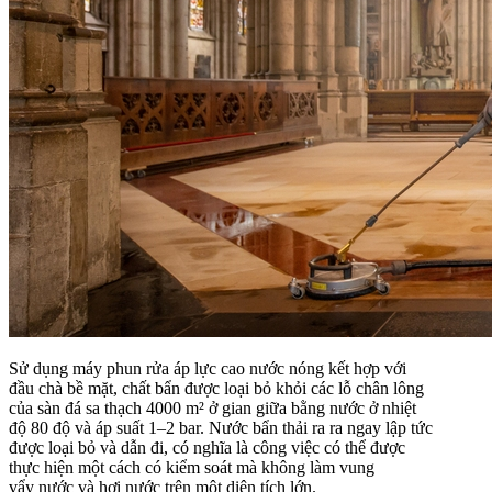
máy móc.
Công trình: 1248 đến 1880 (tạm dừng trong khoảng
300 năm từ 1528 đến 1823)
Phong cách kiến trúc: Gothic
Chiều cao: 157.18 m (tòa phía Bắc) và 157.22 m (tòa
phía Nam)
Chiều dài: 144.58 m
Chiều rộng: 86.25 m
Số lượng du khách: Khoảng sáu triệu một năm (trước
đại dịch Covid)
Sử dụng máy phun rửa áp lực cao nước nóng kết hợp với
đầu chà bề mặt, chất bẩn được loại bỏ khỏi các lỗ chân lông
của sàn đá sa thạch 4000 m² ở gian giữa bằng nước ở nhiệt
độ 80 độ và áp suất 1–2 bar. Nước bẩn thải ra ra ngay lập tức
được loại bỏ và dẫn đi, có nghĩa là công việc có thể được
thực hiện một cách có kiểm soát mà không làm vung
vẩy nước và hơi nước trên một diện tích lớn.