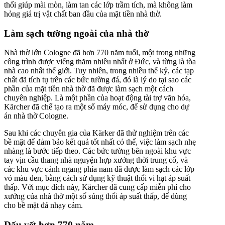
thổi giúp mài mòn, làm tan các lớp trầm tích, mà không làm
hỏng giá trị vật chất ban đầu của mặt tiền nhà thờ.
Làm sạch tường ngoài của nhà thờ
Nhà thờ lớn Cologne đã hơn 770 năm tuổi, một trong những
công trình được viếng thăm nhiều nhất ở Đức, và từng là tòa
nhà cao nhất thế giới. Tuy nhiên, trong nhiều thế kỷ, các tạp
chất đã tích tụ trên các bức tường đá, đó là lý do tại sao các
phần của mặt tiền nhà thờ đã được làm sạch một cách
chuyên nghiệp. Là một phần của hoạt động tài trợ văn hóa,
Kärcher đã chế tạo ra một số máy móc, để sử dụng cho dự
án nhà thờ Cologne.
Sau khi các chuyên gia của Kärker đã thử nghiệm trên các
bề mặt để đảm bảo kết quả tốt nhất có thể, việc làm sạch nhẹ
nhàng là bước tiếp theo. Các bức tường bên ngoài khu vực
tay vịn cầu thang nhà nguyện hợp xướng thời trung cổ, và
các khu vực cánh ngang phía nam đã được làm sạch các lớp
vỏ màu đen, bằng cách sử dụng kỹ thuật thổi vi hạt áp suất
thấp. Với mục đích này, Kärcher đã cung cấp miễn phí cho
xưởng của nhà thờ một số súng thổi áp suất thấp, để dùng
cho bề mặt đá nhạy cảm.
Dấu vết hơn 770 năm