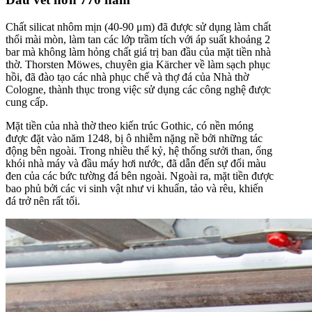
Chất silicat nhôm mịn (40-90 μm) đã được sử dụng làm chất
thổi mài mòn, làm tan các lớp trầm tích với áp suất khoảng 2
bar mà không làm hỏng chất giá trị ban đầu của mặt tiền nhà
thờ. Thorsten Möwes, chuyên gia Kärcher về làm sạch phục
hồi, đã đào tạo các nhà phục chế và thợ đá của Nhà thờ
Cologne, thành thục trong việc sử dụng các công nghệ được
cung cấp.
Mặt tiền của nhà thờ theo kiến trúc Gothic, có nền móng
được đặt vào năm 1248, bị ô nhiễm nặng nề bởi những tác
động bên ngoài. Trong nhiều thế kỷ, hệ thống sưởi than, ống
khói nhà máy và đầu máy hơi nước, đã dẫn đến sự đổi màu
đen của các bức tường đá bên ngoài. Ngoài ra, mặt tiền được
bao phủ bởi các vi sinh vật như vi khuẩn, tảo và rêu, khiến
đá trở nên rất tối.