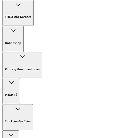
Công ty Karcher
Bền vững. Ngay từ đầu.
THEO DÕI Kärcher
Tuyển dụng
Phát triển bền vững
Chính sách bảo hành các sản phẩm
Chính sách giao hàng
Onlineshop
Phương thức thanh toán
Hàng gia dụng
Phương thức thanh toán
PHÁP LÝ
Bản quyền
Miễn trừ trách nhiệm
Tìm kiếm địa điểm
Điều khoản sử dụng website
Chính sách bảo vệ dữ liệu cá nhân
Thông tin đơn vị chủ quản