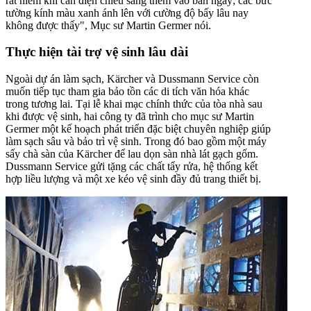
rất hiếm khi cần điện chiếu sáng thêm vào ban ngày; các bức
tường kính màu xanh ánh lên với cường độ bấy lâu nay
không được thấy"
, Mục sư Martin Germer nói.
Thực hiện tài trợ vệ sinh lâu dài
Ngoài dự án làm sạch, Kärcher và Dussmann Service còn
muốn tiếp tục tham gia bảo tồn các di tích văn hóa khác
trong tương lai. Tại lễ khai mạc chính thức của tòa nhà sau
khi được vệ sinh, hai công ty đã trình cho mục sư Martin
Germer một kế hoạch phát triển đặc biệt chuyên nghiệp giúp
làm sạch sâu và bảo trì vệ sinh. Trong đó bao gồm một máy
sấy chà sàn của Kärcher để lau dọn sàn nhà lát gạch gốm.
Dussmann Service gửi tặng các chất tẩy rửa, hệ thống kết
hợp liều lượng và một xe kéo vệ sinh đầy đủ trang thiết bị.