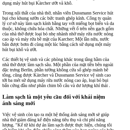
dụng máy hút bụi Kärcher ướt và khô.
Trong nội thất của nhà thờ, nhân viên Dussmann Service hút
bụi cho khung sườn các bức tranh ghép kính. Công ty quản
lý cơ sở này làm sạch kính bằng tay với miếng bọt biển và da
thuộc, không chứa hóa chất. Những vết ố trên nền gạch gốm
của nhà thờ được loại bỏ nhẹ nhành nhờ máy rửa nước nóng
cao áp và máy rửa bề mặt của Karcher; Một lần nữa, nước
bẩn được bơm đi cùng một lúc bằng cách sử dụng một máy
hút bụi khô và ướt.
Các thiết bị vệ sinh và các phòng khác trong tầng hầm của
nhà thờ được làm sạch sâu. Một phần của mặt tiền bên ngoài
đặc trưng Berlin, phần tường không cửa sổ ghép mảnh bê
tông, cũng được Kärcher và Dussmann Service vệ sinh cao
tới ba mét sử dụng máy rửa nước nóng cao áp, loại bỏ bụi
bẩn cứng đầu như phân chim bồ câu và dư lượng khí thải .
Làm sạch là một yêu cầu đối với khái niệm
ánh sáng mới
Việc vệ sinh còn tạo ra một hệ thống ánh sáng mới sẽ giúp
nhà thờ giảm đáng kể điện năng tiêu thụ và chi phí năng
lượng.
"Kể từ khi dự án làm sạch được thực hiện, chúng tôi