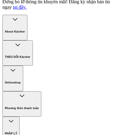
Đừng bỏ lỡ thông tin khuyến mãi!
Đăng ký nhận bản tin
ngay
tại đây.
About Kärcher
Công ty Karcher
Bền vững. Ngay từ đầu.
THEO DÕI Kärcher
Tuyển dụng
Phát triển bền vững
Chính sách bảo hành các sản phẩm
Chính sách giao hàng
Onlineshop
Phương thức thanh toán
Hàng gia dụng
Phương thức thanh toán
PHÁP LÝ