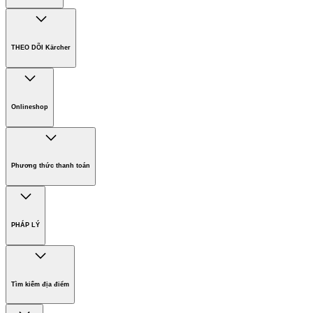
Công ty Karcher
Bền vững. Ngay từ đầu.
THEO DÕI Kärcher
Tuyển dụng
Phát triển bền vững
Chính sách bảo hành các sản phẩm
Chính sách giao hàng
Onlineshop
Phương thức thanh toán
Hàng gia dụng
Phương thức thanh toán
PHÁP LÝ
Bản quyền
Miễn trừ trách nhiệm
Tìm kiếm địa điểm
Điều khoản sử dụng website
Chính sách bảo vệ dữ liệu cá nhân
Thông tin đơn vị chủ quản