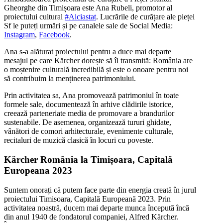
Gheorghe din Timișoara este Ana Rubeli, promotor al
proiectului cultural
#Aiciastat
. Lucrările de curățare ale pieței
Sf le puteți urmări și pe canalele sale de Social Media:
Instagram
,
Facebook
.
Ana s-a alăturat proiectului pentru a duce mai departe
mesajul pe care Kärcher dorește să îl transmită: România are
o moștenire culturală incredibilă și este o onoare pentru noi
să contribuim la menținerea patrimoniului.
Prin activitatea sa, Ana promovează patrimoniul în toate
formele sale, documentează în arhive clădirile istorice,
creează parteneriate media de promovare a brandurilor
sustenabile. De asemenea, organizează tururi ghidate,
vânători de comori arhitecturale, evenimente culturale,
recitaluri de muzică clasică în locuri cu poveste.
Kärcher România la Timișoara, Capitală
Europeana 2023
Suntem onorați că putem face parte din energia creată în jurul
proiectului Timisoara, Capitală Europeană 2023. Prin
activitatea noastră, ducem mai departe munca începută încă
din anul 1940 de fondatorul companiei, Alfred Kärcher.