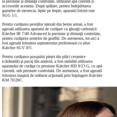
la presiune şi distanţă controlate, utilizând apă curentă și
accesoriile acestuia. După spălare, pentru îndepărtarea
gumelor de mestecat, lipite pe trepte, aparatul folosit este
SGG 1/1
.
Pentru curățarea pereților laterali din beton armat, a fost
agreată utilizarea aparatul de curăţare cu gheaţă carbonică
Kärcher IB 7/40 Advanced
la presiune şi distanţă controlate,
pentru curăţarea urmelor de graffiti. De asemenea, tot aici a
fost agreată folosirea aspiratorului profesional cu abur
Kärcher SGV 8/5
.
Pentru curățarea pavajului pieței din plăci ceramice
(cărămidă) şi pavaj din andezit, a fost stabilită utilizarea
aparatului de curăţat cu presiune
Kärcher HD 9/23 G
, cu apă
curentă, sub presiune controlată. De asemenea, a fost agreată
folosirea maşinii de măturat acţionată prin împingere
Kärcher
KM 70/20C
.