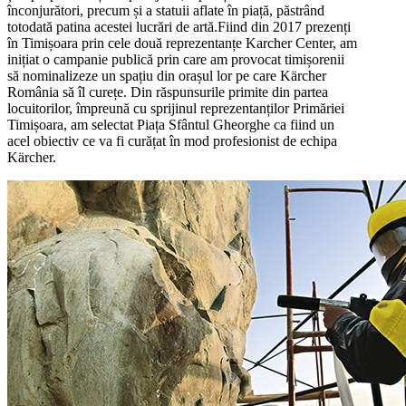
înconjurători, precum și a statuii aflate în piață, păstrând
totodată patina acestei lucrări de artă.Fiind din 2017 prezenți
în Timișoara prin cele două reprezentanțe Karcher Center, am
inițiat o campanie publică prin care am provocat timișorenii
să nominalizeze un spațiu din orașul lor pe care Kärcher
România să îl curețe. Din răspunsurile primite din partea
locuitorilor, împreună cu sprijinul reprezentanților Primăriei
Timișoara, am selectat Piața Sfântul Gheorghe ca fiind un
acel obiectiv ce va fi curățat în mod profesionist de echipa
Kärcher.