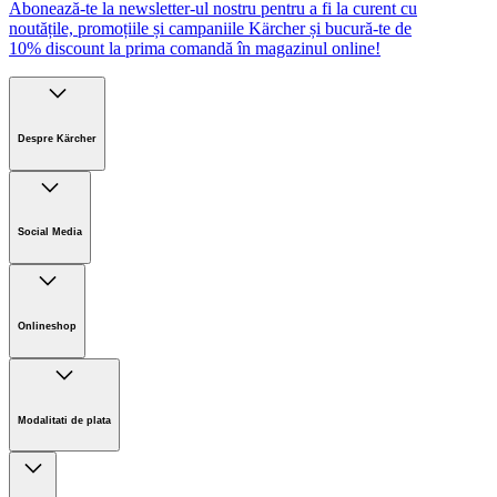
Abonează-te la newsletter-ul nostru pentru a fi la curent cu
noutățile, promoțiile și campaniile Kärcher și bucură-te de
10% discount la prima comandă în magazinul online!
Despre Kärcher
Companie
Cariere
Social Media
Sustenabilitate
Noutati
Onlineshop
Informații magazin online
Termeni și condiții generale
Modalitati de plata
Retur