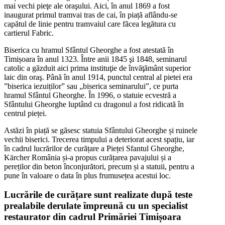
mai vechi pieţe ale oraşului. Aici, în anul 1869 a fost
inaugurat primul tramvai tras de cai, în piață aflându-se
capătul de linie pentru tramvaiul care făcea legătura cu
cartierul Fabric.
Biserica cu hramul Sfântul Gheorghe a fost atestată în
Timișoara în anul 1323. Între anii 1845 şi 1848, seminarul
catolic a găzduit aici prima instituţie de învăţământ superior
laic din oraş. Până în anul 1914, punctul central al pietei era
”biserica iezuiților” sau „biserica seminarului”, ce purta
hramul Sfântul Gheorghe. În 1996, o statuie ecvestră a
Sfântului Gheorghe luptând cu dragonul a fost ridicată în
centrul pieței.
Astăzi în piață se găsesc statuia Sfântului Gheorghe și ruinele
vechii biserici. Trecerea timpului a deteriorat acest spațiu, iar
în cadrul lucrărilor de curățare a Pieței Sfantul Gheorghe,
Kärcher România și-a propus curățarea pavajului și a
pereților din beton înconjurători, precum și a statuii, pentru a
pune în valoare o data în plus frumusețea acestui loc.
Lucrările de curățare sunt realizate după teste
prealabile derulate împreună cu un specialist
restaurator din cadrul Primăriei Timișoara