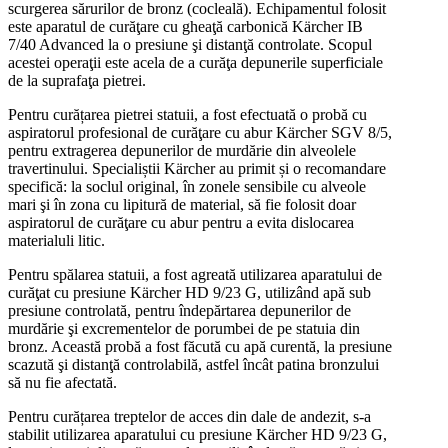
scurgerea sărurilor de bronz (cocleală). Echipamentul folosit
este aparatul de curăţare cu gheaţă carbonică
Kärcher IB
7/40 Advanced
la o presiune şi distanţă controlate. Scopul
acestei operaţii este acela de a curăţa depunerile superficiale
de la suprafaţa pietrei.
Pentru curățarea pietrei statuii, a fost efectuată o probă cu
aspiratorul profesional de curăţare cu abur
Kärcher SGV 8/5
,
pentru extragerea depunerilor de murdărie din alveolele
travertinului. Specialiștii Kärcher au primit și o recomandare
specifică: la soclul original, în zonele sensibile cu alveole
mari şi în zona cu lipitură de material, să fie folosit doar
aspiratorul de curăţare cu abur pentru a evita dislocarea
materialuli litic.
Pentru spălarea statuii, a fost agreată utilizarea aparatului de
curăţat cu presiune
Kärcher HD 9/23 G
, utilizând apă sub
presiune controlată, pentru îndepărtarea depunerilor de
murdărie şi excrementelor de porumbei de pe statuia din
bronz. Această probă a fost făcută cu apă curentă, la presiune
scazută şi distanţă controlabilă, astfel încât patina bronzului
să nu fie afectată.
Pentru curățarea treptelor de acces din dale de andezit, s-a
stabilit utilizarea aparatului cu presiune
Kärcher HD 9/23 G
,