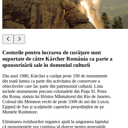
Costurile pentru lucrarea de curățare sunt
suportate de către Kärcher România ca parte a
sponsorizării sale în domeniul culturii
Din anul 1980, Kärcher a curățat peste 190 de monumente
din toată lumea ca parte din activitatea de conservare a
obiectivelor care fac parte din patrimoniul cultural. Lista
include monumente precum colonadele din Piața Sf. Petru
din Roma, statuia lui Hristos Mântuitorul din Rio de Janeiro,
Colosul din Memnon vechi de peste 3300 de ani din Luxor,
Egiptul de Sus și sculpturile capetelor președinților de pe
Muntele Rushmore.
Eliminarea reziduurilor organice ajută la asigurarea faptului
că monumentele vor continua să dureze pentru generațiile