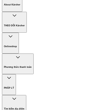
About Kärcher
Công ty Karcher
Bền vững. Ngay từ đầu.
THEO DÕI Kärcher
Tuyển dụng
Phát triển bền vững
Chính sách bảo hành các sản phẩm
Chính sách giao hàng
Onlineshop
Phương thức thanh toán
Hàng gia dụng
Phương thức thanh toán
PHÁP LÝ
Bản quyền
Miễn trừ trách nhiệm
Tìm kiếm địa điểm
Điều khoản sử dụng website