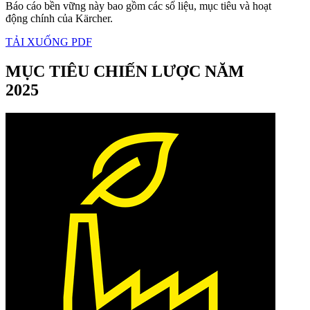
Báo cáo bền vững này bao gồm các số liệu, mục tiêu và hoạt
động chính của Kärcher.
TẢI XUỐNG PDF
MỤC TIÊU CHIẾN LƯỢC NĂM
2025