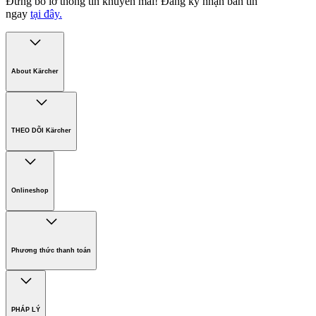
Đừng bỏ lỡ thông tin khuyến mãi!
Đăng ký nhận bản tin
ngay
tại đây.
About Kärcher
Công ty Karcher
Bền vững. Ngay từ đầu.
THEO DÕI Kärcher
Tuyển dụng
Phát triển bền vững
Chính sách bảo hành các sản phẩm
Chính sách giao hàng
Onlineshop
Phương thức thanh toán
Hàng gia dụng
Phương thức thanh toán
PHÁP LÝ