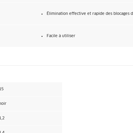
Élimination effective et rapide des blocages 
Facile à utiliser
15
noir
1,2
1,4