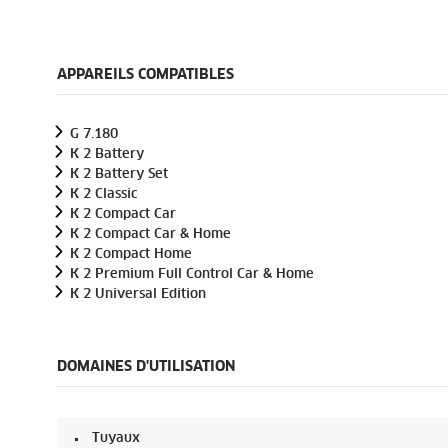
0
s
e
c
o
APPAREILS COMPATIBLES
n
d
s
o
G 7.180
f
K 2 Battery
0
s
K 2 Battery Set
e
K 2 Classic
c
K 2 Compact Car
o
K 2 Compact Car & Home
n
d
K 2 Compact Home
s
K 2 Premium Full Control Car & Home
V
K 2 Universal Edition
o
l
u
m
e
DOMAINES D'UTILISATION
9
0
%
Tuyaux