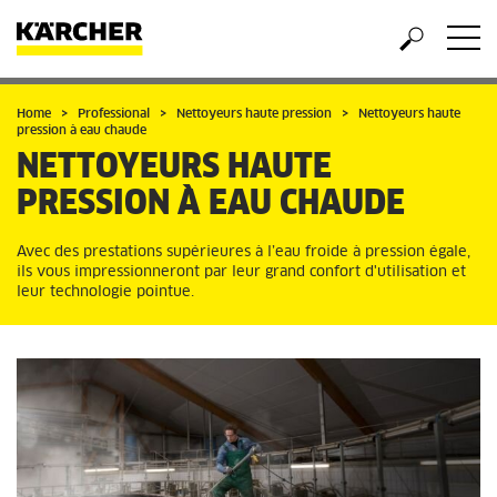
Home
Professional
Nettoyeurs haute pression
Nettoyeurs haute
pression à eau chaude
NETTOYEURS HAUTE
PRESSION À EAU CHAUDE
Avec des prestations supérieures à l’eau froide à pression égale,
ils vous impressionneront par leur grand confort d'utilisation et
leur technologie pointue.