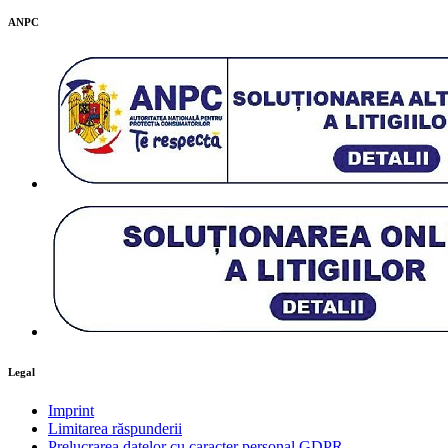
ANPC
Legal
Imprint
Limitarea răspunderii
Prelucrarea datelor cu caracter personal GDPR