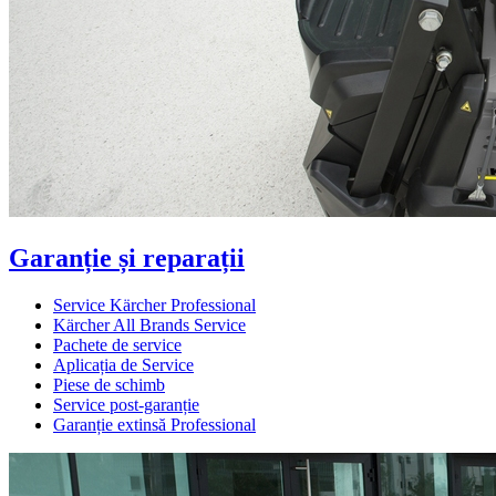
Garanție și reparații
Service Kärcher Professional
Kärcher All Brands Service
Pachete de service
Aplicația de Service
Piese de schimb
Service post-garanție
Garanție extinsă Professional