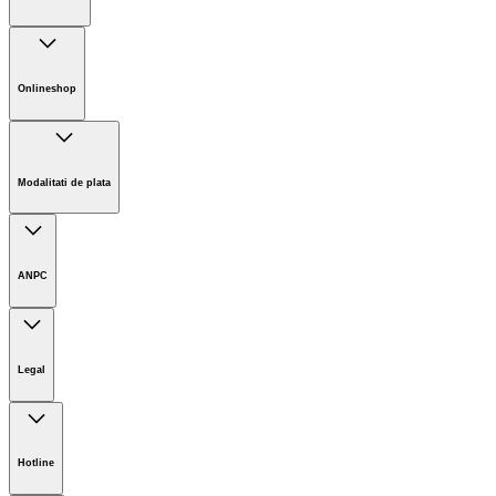
Sustenabilitate
Noutati
Onlineshop
Informații magazin online
Termeni și condiții generale
Modalitati de plata
Retur
ANPC
Legal
Imprint
Limitarea răspunderii
Hotline
Prelucrarea datelor cu caracter personal GDPR
Politica de utilizare Cookie-uri