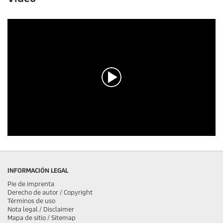
0
s
e
g
INFORMACIÓN LEGAL
u
n
Pie de imprenta
d
Derecho de autor / Copyright
o
Términos de uso
s
Nota legal / Disclaimer
d
Mapa de sitio / Sitemap
e