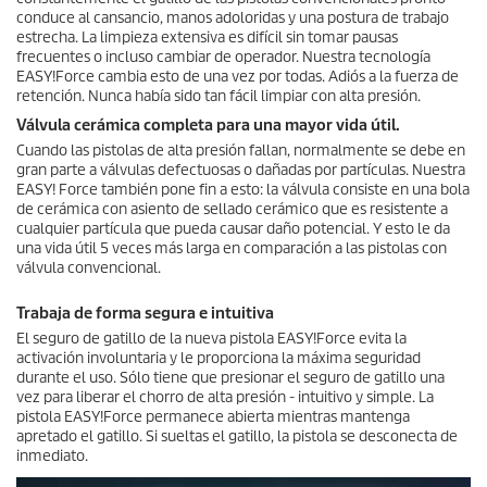
conduce al cansancio, manos adoloridas y una postura de trabajo
estrecha. La limpieza extensiva es difícil sin tomar pausas
frecuentes o incluso cambiar de operador. Nuestra tecnología
EASY!Force
cambia esto de una vez por todas. Adiós a la fuerza de
retención. Nunca había sido tan fácil limpiar con alta presión.
Válvula cerámica completa para una mayor vida útil.
Cuando las pistolas de alta presión fallan, normalmente se debe en
gran parte a válvulas defectuosas o dañadas por partículas. Nuestra
EASY! Force también pone fin a esto: la válvula consiste en una bola
de cerámica con asiento de sellado cerámico que es resistente a
cualquier partícula que pueda causar daño potencial. Y esto le da
una vida útil 5 veces más larga en comparación a las pistolas con
válvula convencional.
Trabaja de forma segura e intuitiva
El seguro de gatillo de la nueva pistola
EASY!Force
evita la
activación involuntaria y le proporciona la máxima seguridad
durante el uso. Sólo tiene que presionar el seguro de gatillo una
vez para liberar el chorro de alta presión - intuitivo y simple. La
pistola
EASY!Force
permanece abierta mientras mantenga
apretado el gatillo. Si sueltas el gatillo, la pistola se desconecta de
inmediato.