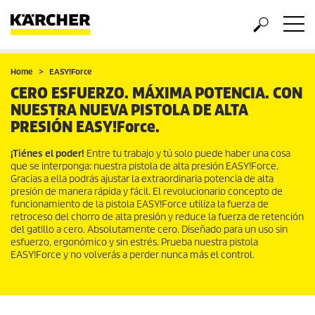
Home
EASY!Force
CERO ESFUERZO. MÁXIMA POTENCIA. CON
NUESTRA NUEVA PISTOLA DE ALTA
PRESIÓN
EASY!Force
.
¡Tiénes el poder!
Entre tu trabajo y tú solo puede haber una cosa
que se interponga: nuestra pistola de alta presión
EASY!Force
.
Gracias a ella podrás ajustar la extraordinaria potencia de alta
presión de manera rápida y fácil. El revolucionario concepto de
funcionamiento de la pistola
EASY!Force
utiliza la fuerza de
retroceso del chorro de alta presión y reduce la fuerza de retención
del gatillo a cero. Absolutamente cero. Diseñado para un uso sin
esfuerzo, ergonómico y sin estrés. Prueba nuestra pistola
EASY!Force
y no volverás a perder nunca más el control.