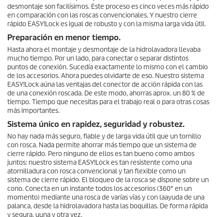
desmontaje son facilísimos. Este proceso es cinco veces más rápido
en comparación con las roscas convencionales. Y nuestro cierre
rápido
EASY!Lock
es igual de robusto y con la misma larga vida útil.
Preparación en menor tiempo.
Hasta ahora el montaje y desmontaje de la hidrolavadora llevaba
mucho tiempo. Por un lado, para conectar o separar distintos
puntos de conexión. Sucedía exactamente lo mismo con el cambio
de los accesorios. Ahora puedes olvidarte de eso. Nuestro sistema
EASY!Lock
aúna las ventajas del conector de acción rápida con las
de una conexión roscada. De este modo, ahorras aprox. un 80 % de
tiempo. Tiempo que necesitas para el trabajo real o para otras cosas
más importantes.
Sistema único en rapidez, seguridad y robustez.
No hay nada más seguro, fiable y de larga vida útil que un tornillo
con rosca. Nada permite ahorrar más tiempo que un sistema de
cierre rápido. Pero ninguno de ellos es tan bueno como ambos
juntos: nuestro sistema
EASY!Lock
es tan resistente como una
atornilladura con rosca convencional y tan flexible como un
sistema de cierre rápido. El bloqueo de la rosca se dispone sobre un
cono. Conecta en un instante todos los accesorios (360° en un
momento) mediante una rosca de varías vías y con laayuda de una
palanca, desde la hidrolavadora hasta las boquillas. De forma rápida
y segura, uuna y otra vez.