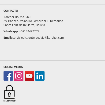
0
s
e
CONTACTO
g
u
Kärcher Bolivia S.R.L
n
Av. Banzer 8vo anillo Comercial El Remanso
d
Santa Cruz de la Sierra, Bolivia
o
Whatsapp:
+59133427765
s
Email:
servicioalcliente.bolivia@karcher.com
SOCIAL MEDIA