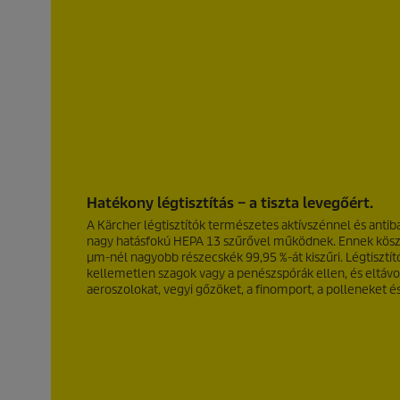
Hatékony légtisztítás – a tiszta levegőért.
A Kärcher légtisztítók természetes aktívszénnel és antibak
nagy hatásfokú HEPA 13 szűrővel működnek. Ennek kösz
µm-nél nagyobb részecskék 99,95 %-át kiszűri. Légtisztító
kellemetlen szagok vagy a penészspórák ellen, és eltávol
aeroszolokat, vegyi gőzöket, a finomport, a polleneket é