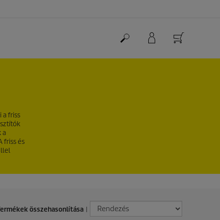
a friss
sztítók
 a
 friss és
llel
ermékek összehasonlítása
|