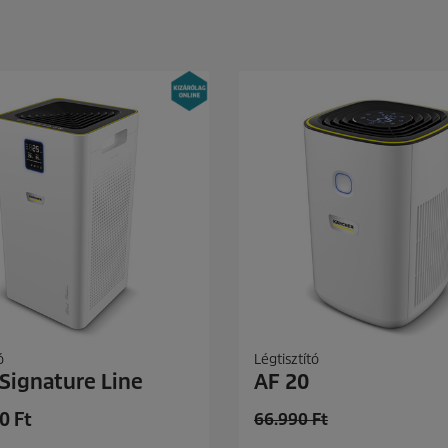
ó
Légtisztító
 Signature Line
AF 20
0 Ft
O
66.990 Ft
l