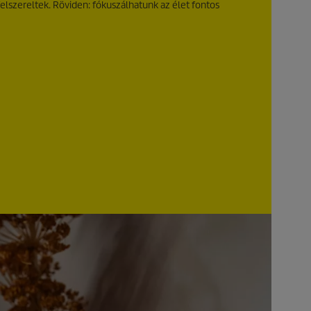
felszereltek. Röviden: fókuszálhatunk az élet fontos