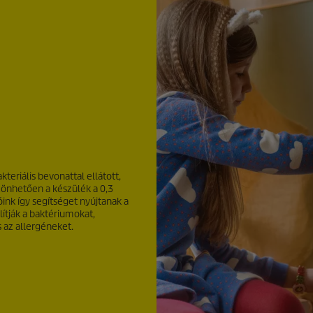
teriális bevonattal ellátott,
önhetően a készülék a 0,3
ink így segítséget nyújtanak a
ítják a baktériumokat,
s az allergéneket.