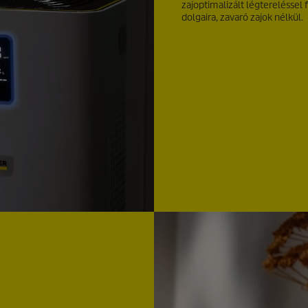
zajoptimalizált légtereléssel 
dolgaira, zavaró zajok nélkül.