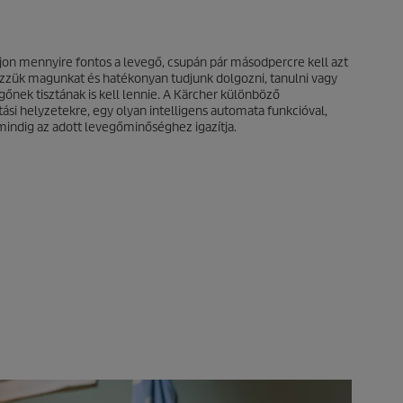
ajon mennyire fontos a levegő, csupán pár másodpercre kell azt
rezzük magunkat és hatékonyan tudjunk dolgozni, tanulni vagy
gőnek tisztának is kell lennie. A Kärcher különböző
atási helyzetekre, egy olyan intelligens automata funkcióval,
mindig az adott levegőminőséghez igazítja.