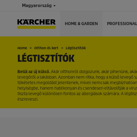
Magyarország
HOME & GARDEN
PROFESSIONA
Home
Otthon és kert
Légtisztítók
LÉGTISZTÍTÓK
Belül az új külső.
Akár otthonról dolgozunk, akár pihenünk, akár a
levegőről a lakásban. Azonban nem ritka, hogy a külső levegő s
tökéletes megoldást jelentenek, mivel nemcsak megbízhatóan kis
helyiségbe, hanem hatékonyan és csendesen eltávolítják a vírusok
tiszta levegő különösen fontos az allergiások számára. A légti
észreveszi.