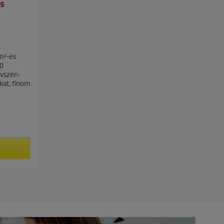
s
 m²-es
20
ívszén-
ókat, finom