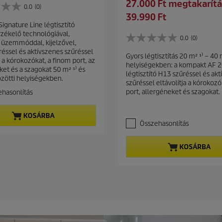
S
27.000 Ft megtakarítá
d
0.0
(0)
a
C
39.990 Ft
p
v
ignature Line légtisztító
u
r
rzékelő technológiával,
i
r
0.0
(0)
o
0
üzemmóddal, kijelzővel,
n
r
d
.
éssel és aktívszenes szűréssel
g
Gyors légtisztítás 20 m² ¹⁾ – 40
e
0
a a kórokozókat, a finom port, az
u
helyiségekben: a kompakt AF 
a
ket és a szagokat 50 m² ¹⁾ és
n
c
légtisztító H13 szűréssel és akt
z
zötti helyiségekben.
t
t
szűréssel eltávolítja a kórokoz
e
p
port, allergéneket és szagokat.
hasonlítás
p
l
r
é
r
r
o
i
KOSÁRBA
h
Összehasonlítás
d
c
e
u
e
t
c
KOSÁRBA
ő
t
5
c
p
s
r
i
i
l
c
l
a
e
g