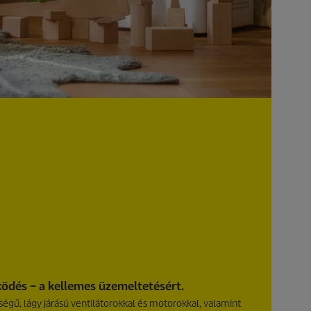
dés – a kellemes üzemeltetésért.
ségű, lágy járású ventilátorokkal és motorokkal, valamint