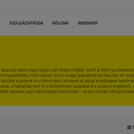
L
SZOLGÁLTATÁSOK
RÓLUNK
WEBSHOP
lszunk: időnk nagy részét zárt térben töltjük. Ezért jó ötlet gondoskodni 
zennyezettebb, mint a belső. Ezért a nagy teljesítményű Kärcher AF légti
zűrik a pollent és a finom port, amelyek az ablak kinyitásakor bejutnak
at, a háztartási port és a kellemetlen szagokat is a szoba levegőjéből. A
sztítók valóban nagy különbséget jelentenek – és ezt minden lélegzetvéte
T