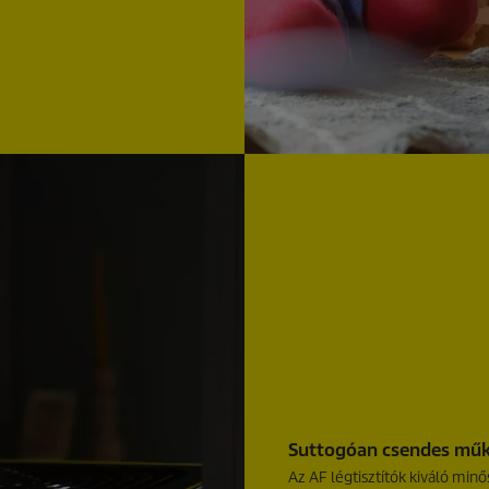
Suttogóan csendes műkö
Az AF légtisztítók kiváló minő