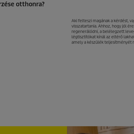
rzése otthonra?
Aki felteszi magának a kérdést, v
visszatartania. Ahhoz, hogy jól é
regenerálódni, a belélegzett leve
légtisztítókat kínál az eltérő lakh
amely a készülék teljesítményét 