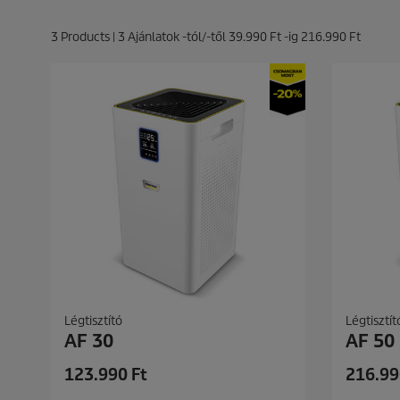
3
Products |
3
Ajánlatok -tól/-től
39.990 Ft
-ig
216.990 Ft
Légtisztító
Légtisztít
AF 30
AF 50
C
C
123.990 Ft
216.99
u
u