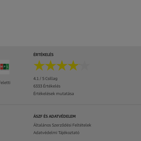
ÉRTÉKELÉS
★★★★★
★★★★★
4.1 / 5 Csillag
eletti
6333 Értékelés
Értékelések mutatása
ÁSZF ÉS ADATVÉDELEM
Általános Szerződési Feltételek
Adatvédelmi Tájékoztató