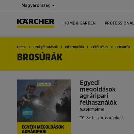
Magyarország
HOME & GARDEN
PROFESSIONA
Home
Szolgáltatások
Információk
Letöltések
Brosúrák
BROSÚRÁK
Egyedi
megoldások
agráripari
felhasználók
számára
Töltse le a brosúránkat!