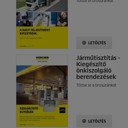
Töltse le brosúránkat
LETÖLTÉS
Járműtisztítás -
Kiegészítő
önkiszolgáló
berendezések
Töltse le a brosúránkat
LETÖLTÉS