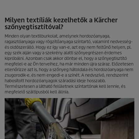
Milyen textíliák kezelhetők a Kärcher
szőnyegtisztítóval?
Minden olyan textilburkolat, amelynek hordozóanyaga,
ragasztóanyaga vagy rögzítőanyaga színtartó, valamint nedvesség-
és oldószerálló. Hogy ez így van-e, azt egy nem feltűnő helyen, pl.
egy szék alján vagy a szekrény alatti szőnyegrészen érdemes
kipróbálni. Azonban csak akkor döntse el, hogy a szőnyegtisztító
megfelel-e az Ön terveihez, ha már minden újra száraz. Előzetesen
ellenőrizze azt is, hogy a szőnyeg hátoldala és hordozóanyaga nem
zsugorodik-e, és nem engedi-e a színét. A nedvszívó, rendszerint
habosított hordozóanyagok száradási ideje hosszabb.
Természetesen a látható felületnek színtartónak kell lennie, és
megfelelő száltípusból kell állnia.