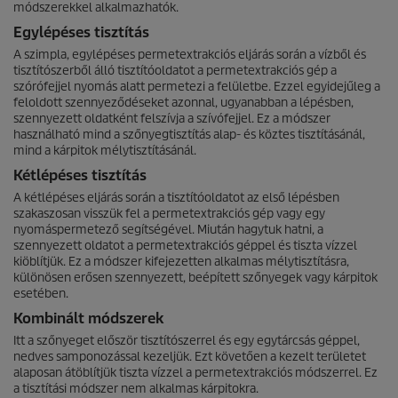
módszerekkel alkalmazhatók.
Egylépéses tisztítás
A szimpla, egylépéses permetextrakciós eljárás során a vízből és
tisztítószerből álló tisztítóoldatot a permetextrakciós gép a
szórófejjel nyomás alatt permetezi a felületbe. Ezzel egyidejűleg a
feloldott szennyeződéseket azonnal, ugyanabban a lépésben,
szennyezett oldatként felszívja a szívófejjel. Ez a módszer
használható mind a szőnyegtisztítás alap- és köztes tisztításánál,
mind a kárpitok mélytisztításánál.
Kétlépéses tisztítás
A kétlépéses eljárás során a tisztítóoldatot az első lépésben
szakaszosan visszük fel a permetextrakciós gép vagy egy
nyomáspermetező segítségével. Miután hagytuk hatni, a
szennyezett oldatot a permetextrakciós géppel és tiszta vízzel
kiöblítjük. Ez a módszer kifejezetten alkalmas mélytisztításra,
különösen erősen szennyezett, beépített szőnyegek vagy kárpitok
esetében.
Kombinált módszerek
Itt a szőnyeget először tisztítószerrel és egy egytárcsás géppel,
nedves samponozással kezeljük. Ezt követően a kezelt területet
alaposan átöblítjük tiszta vízzel a permetextrakciós módszerrel. Ez
a tisztítási módszer nem alkalmas kárpitokra.