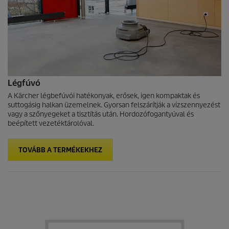
Légfúvó
A Kärcher légbefúvói hatékonyak, erősek, igen kompaktak és
suttogásig halkan üzemelnek. Gyorsan felszárítják a vízszennyezést
vagy a szőnyegeket a tisztítás után. Hordozófogantyúval és
beépített vezetéktárolóval.
TOVÁBB A TERMÉKEKHEZ