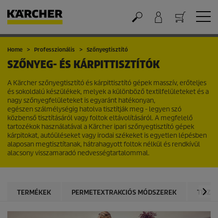
Kosár
Home
Professzionális
Szőnyegtisztító
SZŐNYEG- ÉS KÁRPITTISZTÍTÓK
A Kärcher szőnyegtisztító és kárpittisztító gépek masszív, erőteljes
és sokoldalú készülékek, melyek a különböző textilfelületeket és a
nagy szőnyegfelületeket is egyaránt hatékonyan,
egészen szálmélységig hatolva tisztítják meg - legyen szó
közbenső tisztításáról vagy foltok eltávolításáról. A megfelelő
tartozékok használatával a Kärcher ipari szőnyegtisztító gépek
kárpitokat, autóüléseket vagy irodai székeket is egyetlen lépésben
alaposan megtisztítanak, hátrahagyott foltok nélkül és rendkívül
alacsony visszamaradó nedvességtartalommal.
TERMÉKEK
PERMETEXTRAKCIÓS MÓDSZEREK
TISZT