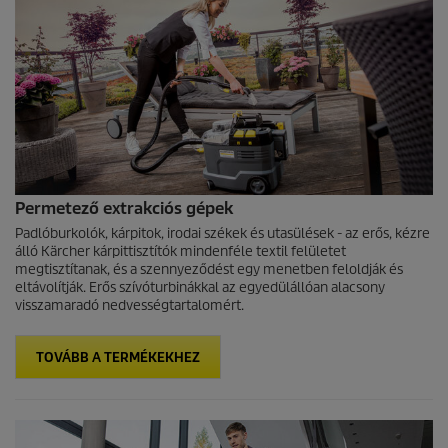
Permetező extrakciós gépek
Padlóburkolók, kárpitok, irodai székek és utasülések - az erős, kézre
álló Kärcher kárpittisztítók mindenféle textil felületet
megtisztítanak, és a szennyeződést egy menetben feloldják és
eltávolítják. Erős szívóturbinákkal az egyedülállóan alacsony
visszamaradó nedvességtartalomért.
TOVÁBB A TERMÉKEKHEZ