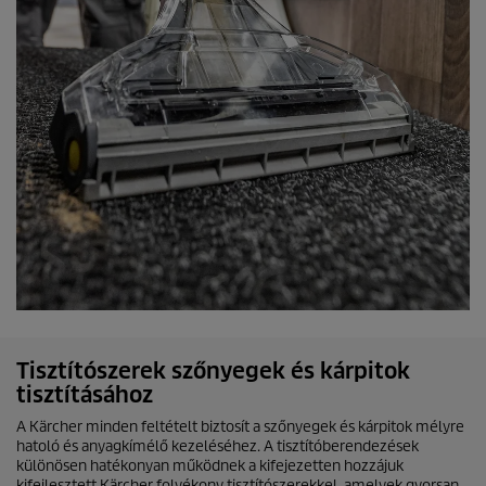
Tisztítószerek szőnyegek és kárpitok
tisztításához
A Kärcher minden feltételt biztosít a szőnyegek és kárpitok mélyre
hatoló és anyagkímélő kezeléséhez. A tisztítóberendezések
különösen hatékonyan működnek a kifejezetten hozzájuk
kifejlesztett Kärcher folyékony tisztítószerekkel, amelyek gyorsan