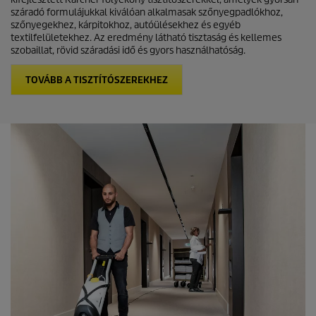
száradó formulájukkal kiválóan alkalmasak szőnyegpadlókhoz,
szőnyegekhez, kárpitokhoz, autóülésekhez és egyéb
textilfelületekhez. Az eredmény látható tisztaság és kellemes
szobaillat, rövid száradási idő és gyors használhatóság.
TOVÁBB A TISZTÍTÓSZEREKHEZ