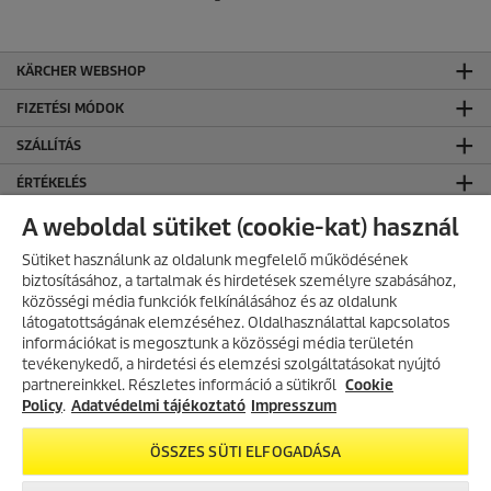
KÄRCHER WEBSHOP
FIZETÉSI MÓDOK
SZÁLLÍTÁS
ÉRTÉKELÉS
KÄRCHER KÖZÖSSÉGI OLDALAK
A weboldal sütiket (cookie-kat) használ
CO₂-SEMLEGES WEBOLDAL
Sütiket használunk az oldalunk megfelelő működésének
biztosításához, a tartalmak és hirdetések személyre szabásához,
KAPCSOLAT
közösségi média funkciók felkínálásához és az oldalunk
látogatottságának elemzéséhez. Oldalhasználattal kapcsolatos
KAPCSOLAT
információkat is megosztunk a közösségi média területén
AKCIÓS TERMÉKEK
tevékenykedő, a hirdetési és elemzési szolgáltatásokat nyújtó
ÁLTALÁNOS INFORMÁCIÓK
partnereinkkel. Részletes információ a sütikről
Fedezd fel folyamatosan frissülő
Cookie
akciós kínálatunkat, és találd meg
Policy
.
Adatvédelmi tájékoztató
Impresszum
ÁSZF ÉS ADATVÉDELEM
a legjobb ajánlatokat.
Általános Szerződési Feltételek
ÖSSZES SÜTI ELFOGADÁSA
Adatvédelmi Tájékoztató
AKCIÓK MEGTEKINTÉSE