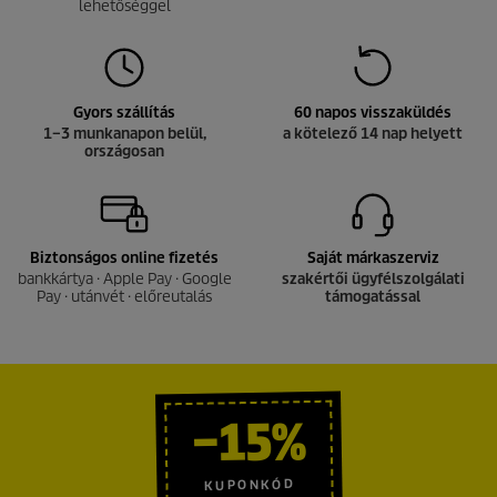
lehetőséggel
Gyors szállítás
60 napos visszaküldés
1–3 munkanapon belül,
a kötelező 14 nap helyett
országosan
Biztonságos online fizetés
Saját márkaszerviz
bankkártya · Apple Pay · Google
szakértői ügyfélszolgálati
Pay · utánvét · előreutalás
támogatással
−15%
KUPONKÓD