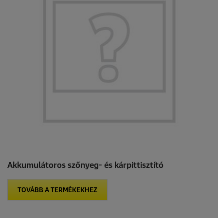
Akkumulátoros szőnyeg- és kárpittisztító
TOVÁBB A TERMÉKEKHEZ