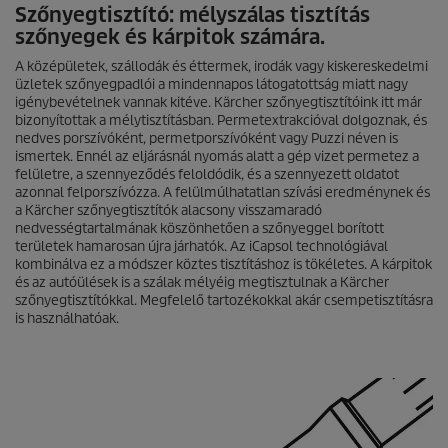
Szőnyegtisztító: mélyszálas tisztítás
szőnyegek és kárpitok számára.
A középületek, szállodák és éttermek, irodák vagy kiskereskedelmi
üzletek szőnyegpadlói a mindennapos látogatottság miatt nagy
igénybevételnek vannak kitéve. Kärcher szőnyegtisztítóink itt már
bizonyítottak a mélytisztításban. Permetextrakcióval dolgoznak, és
nedves porszívóként, permetporszívóként vagy
Puzzi
néven is
ismertek. Ennél az eljárásnál nyomás alatt a gép vizet permetez a
felületre, a szennyeződés feloldódik, és a szennyezett oldatot
azonnal felporszívózza. A felülmúlhatatlan szívási eredménynek és
a Kärcher szőnyegtisztítók alacsony visszamaradó
nedvességtartalmának köszönhetően a szőnyeggel borított
területek hamarosan újra járhatók. Az iCapsol technológiával
kombinálva ez a módszer köztes tisztításhoz is tökéletes. A kárpitok
és az autóülések is a szálak mélyéig megtisztulnak a Kärcher
szőnyegtisztítókkal. Megfelelő tartozékokkal akár csempetisztításra
is használhatóak.