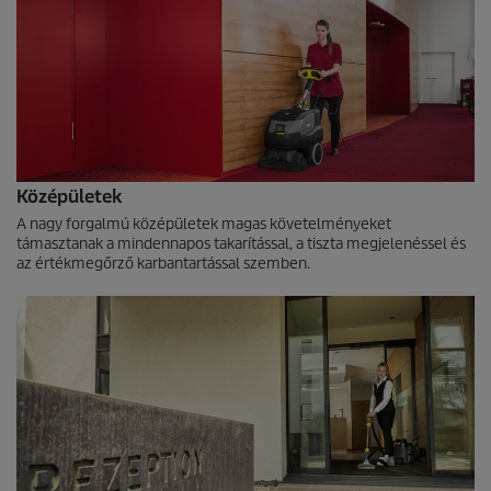
Középületek
A nagy forgalmú középületek magas követelményeket
támasztanak a mindennapos takarítással, a tiszta megjelenéssel és
az értékmegőrző karbantartással szemben.