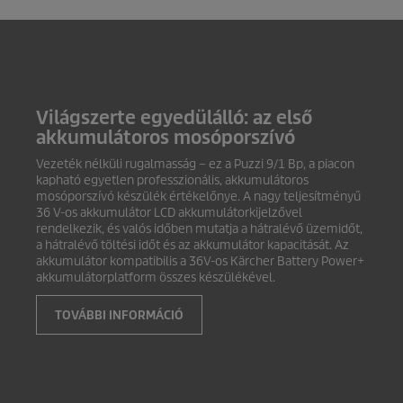
Világszerte egyedülálló: az első
akkumulátoros mosóporszívó
Vezeték nélküli rugalmasság – ez a
Puzzi
9/1 Bp, a piacon
kapható egyetlen professzionális, akkumulátoros
mosóporszívó készülék értékelőnye. A nagy teljesítményű
36 V-os akkumulátor LCD akkumulátorkijelzővel
rendelkezik, és valós időben mutatja a hátralévő üzemidőt,
a hátralévő töltési időt és az akkumulátor kapacitását. Az
akkumulátor kompatibilis a 36V-os Kärcher Battery Power+
akkumulátorplatform összes készülékével.
TOVÁBBI INFORMÁCIÓ