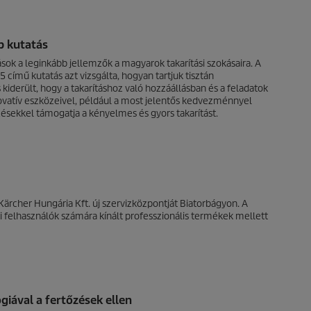
p kutatás
sok a leginkább jellemzők a magyarok takarítási szokásaira. A
 című kutatás azt vizsgálta, hogyan tartjuk tisztán
 kiderült, hogy a takarításhoz való hozzáállásban és a feladatok
ovatív eszközeivel, például a most jelentős kedvezménnyel
ésekkel támogatja a kényelmes és gyors takarítást.
 Kärcher Hungária Kft. új szervizközpontját Biatorbágyon. A
i felhasználók számára kínált professzionális termékek mellett
giával a fertőzések ellen