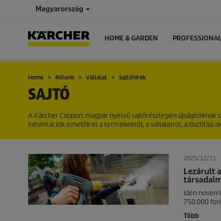
Magyarország
HOME & GARDEN
PROFESSIONA
Home
Rólunk
Vállalat
Sajtóhírek
SAJTÓ
A Kärcher Csoport magyar nyelvű sajtórészlegén újságíróknak
információk érhetők el a termékekről, a vállalatról, a tisztítási 
2025/12/11
Lezárult 
társadalm
Idén novemb
750.000 for
Több