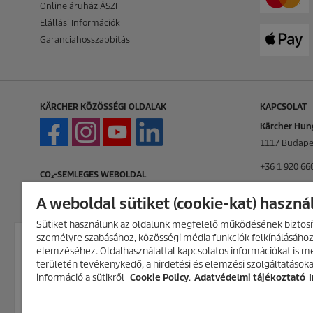
Online áruház ÁSZF
Elállási Információk
Garanciahosszabbítás
KÄRCHER KÖZÖSSÉGI OLDALAK
KAPCSOLAT
Kärcher Hung
1117 Budapes
+36 1 920 66
CO₂-SEMLEGES WEBOLDAL
info.hu@kar
A weboldal sütiket (cookie-kat) haszná
KAPCSOLAT
Sütiket használunk az oldalunk megfelelő működésének biztosít
személyre szabásához, közösségi média funkciók felkínálásához
AKCIÓS TERMÉKEK
elemzéséhez. Oldalhasználattal kapcsolatos információkat is 
Fedezd fel folyamatosan frissülő akci
területén tevékenykedő, a hirdetési és elemzési szolgáltatásoka
kínálatunkat, és találd meg a legjobb
Keress minke
információ a sütikről
Cookie Policy
.
Adatvédelmi tájékoztató
ajánlatokat.
AKCIÓK MEGTEKINTÉS