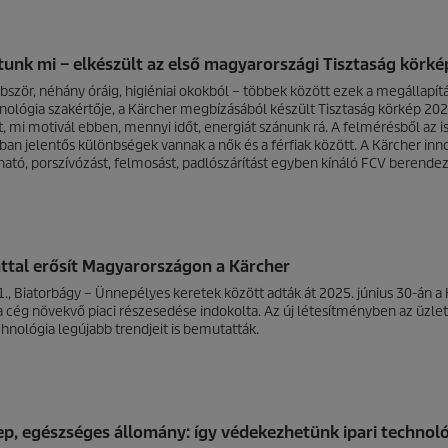
ítunk mi – elkészült az első magyarországi Tisztaság körké
ször, néhány óráig, higiéniai okokból – többek között ezek a megállapítá
hnológia szakértője, a Kärcher megbízásából készült Tisztaság körkép 2025
, mi motivál ebben, mennyi időt, energiát szánunk rá. A felmérésből az is
an jelentős különbségek vannak a nők és a férfiak között. A Kärcher inn
ató, porszívózást, felmosást, padlószárítást egyben kínáló FCV berendez
ttal erősít Magyarországon a Kärcher
 1., Biatorbágy – Ünnepélyes keretek között adták át 2025. június 30-án a
 cég növekvő piaci részesedése indokolta. Az új létesítményben az üzlet
echnológia legújabb trendjeit is bemutatták.
lep, egészséges állomány: így védekezhetünk ipari technoló