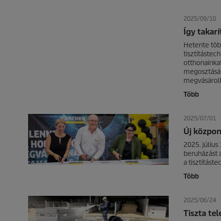
2025/09/10
Így takar
Hetente több
tisztítástec
otthonainkat
megosztásáb
megvásárolh
Több
2025/07/01
Új közpon
2025. július
beruházást a
a tisztítást
Több
2025/06/24
Tiszta te