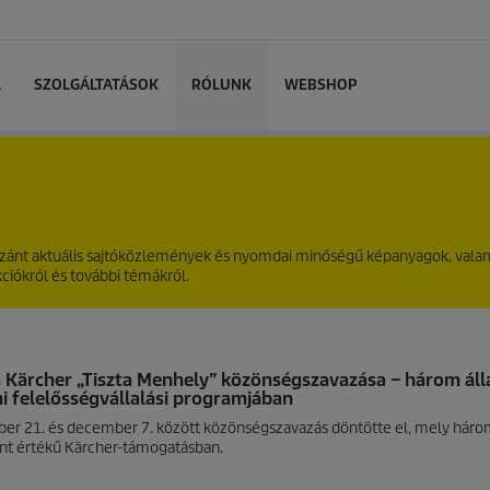
L
SZOLGÁLTATÁSOK
RÓLUNK
WEBSHOP
 szánt aktuális sajtóközlemények és nyomdai minőségű képanyagok, vala
akciókról és további témákról.
a Kärcher „Tiszta Menhely” közönségszavazása – három áll
i felelősségvállalási programjában
er 21. és december 7. között közönségszavazás döntötte el, mely három,
int értékű Kärcher-támogatásban.