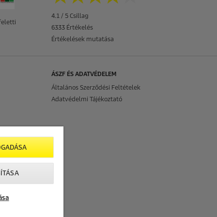
4.1 / 5 Csillag
eletti
6333 Értékelés
Értékelések mutatása
ÁSZF ÉS ADATVÉDELEM
Általános Szerződési Feltételek
Adatvédelmi Tájékoztató
OGADÁSA
ÍTÁSA
ása