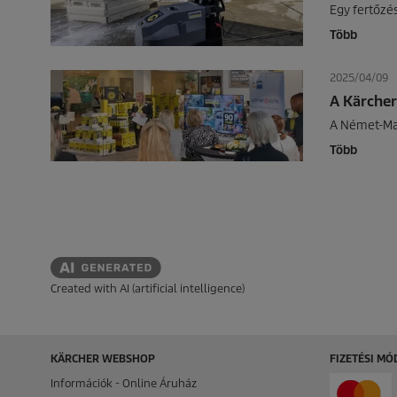
Egy fertőzés
Több
2025/04/09
A Kärcher
A Német-Magy
Több
Created with AI (artificial intelligence)
KÄRCHER WEBSHOP
FIZETÉSI M
Információk - Online Áruház