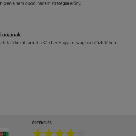
higiénia nem opció, hanem stratégiai előny.
ációjának
tt találkozót tartott a Kärcher Magyarország budai üzletében.
ÉRTÉKELÉS
★★★★★
★★★★★