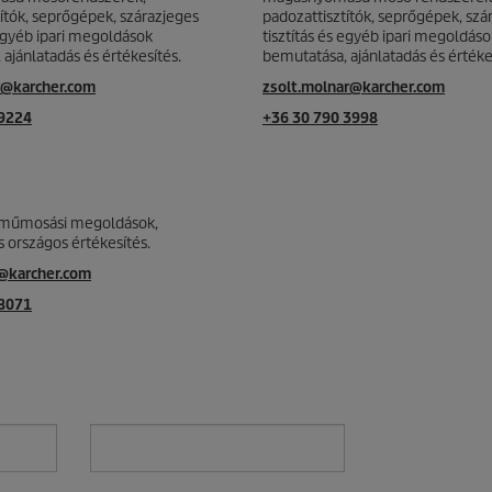
ítók, seprőgépek, szárazjeges
padozattisztítók, seprőgépek, szá
 egyéb ipari megoldások
tisztítás és egyéb ipari megoldáso
ajánlatadás és értékesítés.
bemutatása, ajánlatadás és értéke
r@karcher.com
zsolt.molnar@karcher.com
 9224
+36 30 790 3998
rműmosási megoldások,
 országos értékesítés.
h@karcher.com
 8071