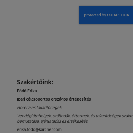
Szakértőink:
Födő Erika
Ipari célcsoportos országos értékesítés
Horeca és takarítócégek
Vendéglátóhelyek, szállodák, éttermek, és takarítócégek szakm
bemutatása, ajánlatadás és értékesítés.
erika.fodo@karcher.com