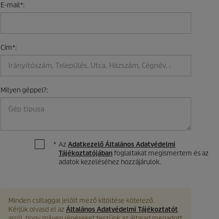
E-mail
*
:
Cím
*
:
Milyen géppel?
:
*
Az
Adatkezelő Általános Adatvédelmi
Tájékoztatójában
foglaltakat megismertem és az
adatok kezeléséhez hozzájárulok.
Minden csillaggal jelölt mező kitöltése kötelező.
Kérjük olvasd el az
Általános Adatvédelmi Tájékoztatót
arról, hogy milyen lépéseket teszünk az általad megadott