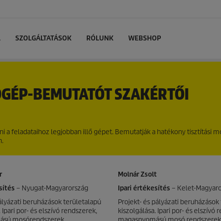
L
SZOLGÁLTATÁSOK
RÓLUNK
WEBSHOP
ÓGÉP-BEMUTATÓT SZAKÉRTŐI
 a feladataihoz legjobban illő gépet. Bemutatják a hatékony tisztítási 
n.
r
Molnár Zsolt
sítés
– Nyugat-Magyarország
Ipari értékesítés
– Kelet-Magyar
ályázati beruházások területalapú
Projekt- és pályázati beruházások
 Ipari por- és elszívó rendszerek,
kiszolgálása. Ipari por- és elszívó
sú mosórendszerek,
magasnyomású mosó rendszerek