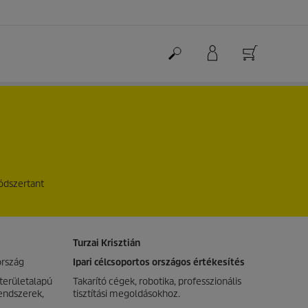
módszertant
Turzai Krisztián
ország
Ipari célcsoportos országos értékesítés
 területalapú
Takarító cégek, robotika, professzionális
 rendszerek,
tisztítási megoldásokhoz.
,