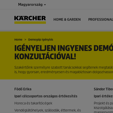
Magyarország
HOME & GARDEN
PROFESSIONA
Home
Demogép igénylés
IGÉNYELJEN INGYENES DEM
KONZULTÁCIÓVAL!
Szakértőink személyre szabott tanácsokkal segítenek megtalálni
is, hogy gyorsan, eredményesen és magabiztosan dolgozhasso
Födő Erika
Sándor Tibo
Ipari célcsoportos országos értékesítés
Ipari értéke
Horeca és takarítócégek
Projekt és p
kiszolgálása.
Vendéglátóhelyek, szállodák, éttermek, és
magasnyomá