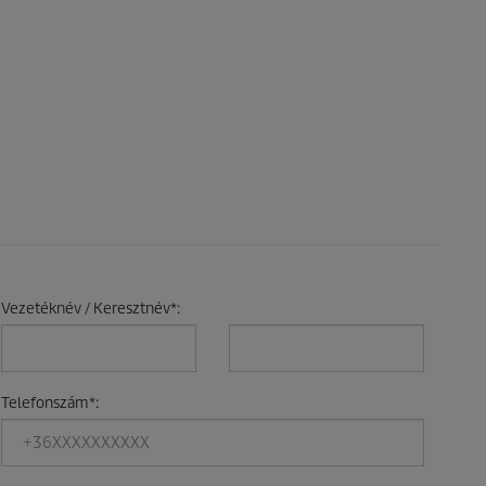
Vezetéknév / Keresztnév
*
:
Telefonszám
*
: