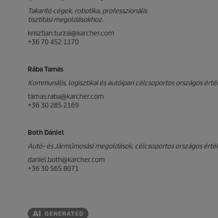
Takarító cégek, robotika, professzionális
tisztítási megoldásokhoz.
krisztian.turzai@karcher.com
+36 70 452 1170
Rába Tamás
Kommunális, logisztikai és autóipari célcsoportos országos érté
tamas.raba@karcher.com
+36 30 285 2169
Both Dániel
Autó- és Járműmosási megoldások, célcsoportos országos érték
daniel.both@karcher.com
+36 30 565 8071