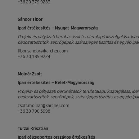
+36 20 379 9283
Sándor Tibor
Ipari értékesítés – Nyugat-Magyarország
Projekt és pályázati beruházások területalapú kiszolgálása. Ip
padozattisztítók, seprőgépek, szárazjeges tisztítás és egyéb ip
tibor.sandor@karcher.com
+36 30 185 9224
Molnár Zsolt
Ipari értékesítés – Kelet-Magyarország
Projekt- és pályázati beruházások területalapú kiszolgálása. I
padozattisztítók, seprőgépek, szárazjeges tisztítás és egyéb ip
zsolt.molnar@karcher.com
+36 30 790 3998
Turzai Krisztián
Ipari célcsoportos országos értékesítés