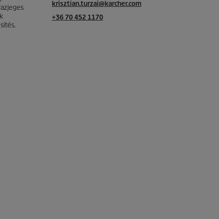
krisztian.turzai@karcher.com
razjeges
k
+36 70 452 1170
sítés.