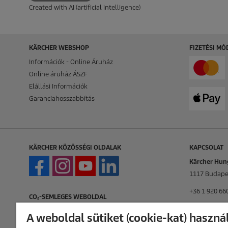
Created with AI (artificial intelligence)
KÄRCHER WEBSHOP
FIZETÉSI M
Információk - Online Áruház
Online áruház ÁSZF
Elállási Információk
Garanciahosszabbítás
KÄRCHER KÖZÖSSÉGI OLDALAK
KAPCSOLAT
Kärcher Hung
1117 Budapes
+36 1 920 66
CO₂-SEMLEGES WEBOLDAL
info.hu@kar
A weboldal sütiket (cookie-kat) haszná