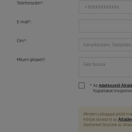
Telefonszám
*
:
E-mail
*
:
Cím
*
:
Milyen géppel?
:
*
Az
Adatkezelő Által
foglaltakat megismer
Minden csillaggal jelölt me
Kérjük olvasd el az
Általá
lépéseket teszünk az álta