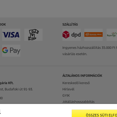
ÓDOK
SZÁLLÍTÁS
Ingyenes házhozszállítás 35.000 Ft f
vásárlás esetén.
ÁLTALÁNOS INFORMÁCIÓK
ária Kft.
Kereskedő kereső
t, Budafoki út 91-93.
Hírlevél
GYIK
00
Jótálláshosszabbítás
cher.com
Kärcher Fenntarthatóság
l
Oldaltérkép
ÖSSZES SÜTI ELF