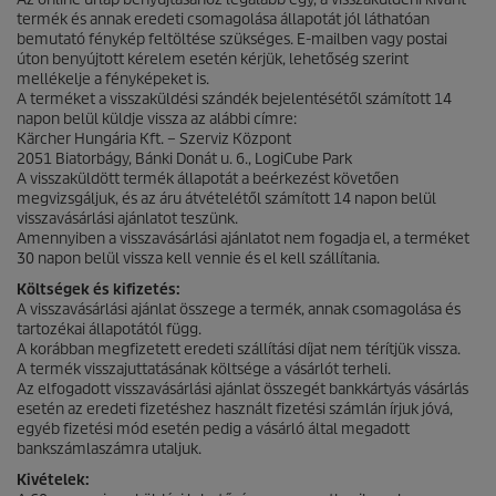
termék és annak eredeti csomagolása állapotát jól láthatóan
bemutató fénykép feltöltése szükséges. E-mailben vagy postai
úton benyújtott kérelem esetén kérjük, lehetőség szerint
mellékelje a fényképeket is.
A terméket a visszaküldési szándék bejelentésétől számított 14
napon belül küldje vissza az alábbi címre:
Kärcher Hungária Kft. – Szerviz Központ
2051 Biatorbágy, Bánki Donát u. 6., LogiCube Park
A visszaküldött termék állapotát a beérkezést követően
megvizsgáljuk, és az áru átvételétől számított 14 napon belül
visszavásárlási ajánlatot teszünk.
Amennyiben a visszavásárlási ajánlatot nem fogadja el, a terméket
30 napon belül vissza kell vennie és el kell szállítania.
Költségek és kifizetés:
A visszavásárlási ajánlat összege a termék, annak csomagolása és
tartozékai állapotától függ.
A korábban megfizetett eredeti szállítási díjat nem térítjük vissza.
A termék visszajuttatásának költsége a vásárlót terheli.
Az elfogadott visszavásárlási ajánlat összegét bankkártyás vásárlás
esetén az eredeti fizetéshez használt fizetési számlán írjuk jóvá,
egyéb fizetési mód esetén pedig a vásárló által megadott
bankszámlaszámra utaljuk.
Kivételek: