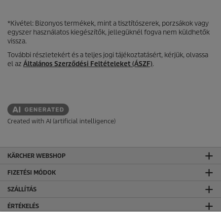
*Kivétel: Bizonyos termékek, mint a tisztítószerek, porzsákok vagy
egyszer használatos kiegészítők, jellegüknél fogva nem küldhetők
vissza.
További részletekért és a teljes jogi tájékoztatásért, kérjük, olvassa
el az
Általános Szerződési Feltételeket (ÁSZF)
.
Created with AI (artificial intelligence)
KÄRCHER WEBSHOP
FIZETÉSI MÓDOK
SZÁLLÍTÁS
ÉRTÉKELÉS