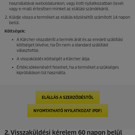
használatával weboldalunkon, vagy írott nyilatkozatban (levél
vagy e-mail) értesítsen minket az elállási szándékáról.
Küldje vissza a terméket az elállás közlésétől számított 14 napon
belül.
Költségek:
A Kärcher visszatéríti a termék árát és az eredeti szállítási
költséget (kivéve, ha Ön nem a standard szállítást
választotta).
A visszaküldés költségét a Kärcher állja.
Értékcsökkenésért felelhet, ha a terméket a szükséges
kipróbáláson túl használta.
ELÁLLÁS A SZERZŐDÉSTŐL
NYOMTATHATÓ NYILATKOZAT (PDF)
2. Visszaküldési kérelem 60 napon belül