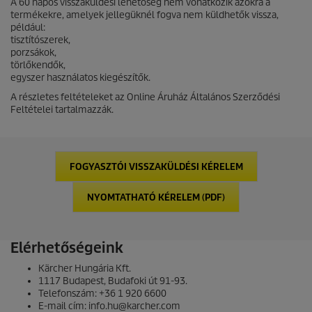
A 60 napos visszaküldési lehetőség nem vonatkozik azokra a
termékekre, amelyek jellegüknél fogva nem küldhetők vissza,
például:
tisztítószerek,
porzsákok,
törlőkendők,
egyszer használatos kiegészítők.
A részletes feltételeket az Online Áruház Általános Szerződési
Feltételei tartalmazzák.
FOGYASZTÓI VISSZAKÜLDÉSI KÉRELEM
NYOMTATHATÓ KÉRELEM (PDF)
Elérhetőségeink
Kärcher Hungária Kft.
1117 Budapest, Budafoki út 91-93.
Telefonszám: +36 1 920 6600
E-mail cím: info.hu@karcher.com