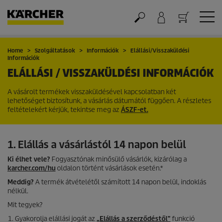
Kosár
Home
Szolgáltatások
Információk
Elállási/Visszaküldési
Információk
ELÁLLÁSI / VISSZAKÜLDÉSI INFORMÁCIÓK
A vásárolt termékek visszaküldésével kapcsolatban két
lehetőséget biztosítunk, a vásárlás dátumától függően. A részletes
feltételekért kérjük, tekintse meg az
ÁSZF-et.
1. Elállás a vásárlástól 14 napon belül
Ki élhet vele?
Fogyasztónak minősülő vásárlók, kizárólag a
karcher.com/hu
oldalon történt vásárlások esetén.*
Meddig?
A termék átvételétől számított 14 napon belül, indoklás
nélkül.
Mit tegyek?
Gyakorolja elállási jogát az
„Elállás a szerződéstől”
funkció