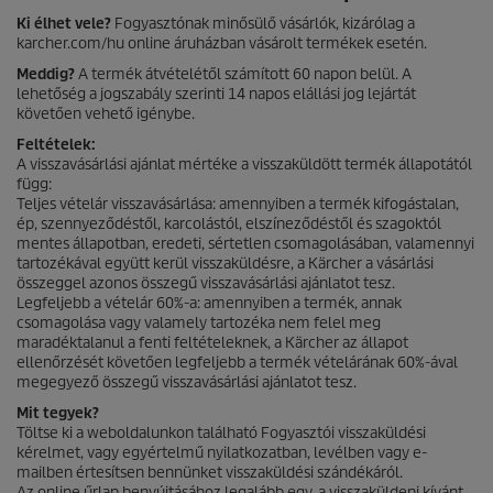
Ki élhet vele?
Fogyasztónak minősülő vásárlók, kizárólag a
karcher.com/hu online áruházban vásárolt termékek esetén.
Meddig?
A termék átvételétől számított 60 napon belül. A
lehetőség a jogszabály szerinti 14 napos elállási jog lejártát
követően vehető igénybe.
Feltételek:
A visszavásárlási ajánlat mértéke a visszaküldött termék állapotától
függ:
Teljes vételár visszavásárlása: amennyiben a termék kifogástalan,
ép, szennyeződéstől, karcolástól, elszíneződéstől és szagoktól
mentes állapotban, eredeti, sértetlen csomagolásában, valamennyi
tartozékával együtt kerül visszaküldésre, a Kärcher a vásárlási
összeggel azonos összegű visszavásárlási ajánlatot tesz.
Legfeljebb a vételár 60%-a: amennyiben a termék, annak
csomagolása vagy valamely tartozéka nem felel meg
maradéktalanul a fenti feltételeknek, a Kärcher az állapot
ellenőrzését követően legfeljebb a termék vételárának 60%-ával
megegyező összegű visszavásárlási ajánlatot tesz.
Mit tegyek?
Töltse ki a weboldalunkon található Fogyasztói visszaküldési
kérelmet, vagy egyértelmű nyilatkozatban, levélben vagy e-
mailben értesítsen bennünket visszaküldési szándékáról.
Az online űrlap benyújtásához legalább egy, a visszaküldeni kívánt