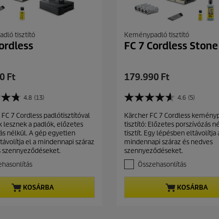
é
k
e
l
ló tisztító
Keménypadló tisztító
é
ordless
FC 7 Cordless Stone
s
C
0 Ft
179.990 Ft
u
r
4.8
(13)
4.6
(5)
4
r
.
 FC 7 Cordless padlótisztítóval
Kärcher FC 7 Cordless kemény
e
6
 lesznek a padlók, előzetes
tisztító: Előzetes porszívózás n
a
n
ás nélkül. A gép egyetlen
tisztít. Egy lépésben eltávolítja 
z
t
távolítja el a mindennapi száraz
mindennapi száraz és nedves
e
p
s szennyeződéseket.
szennyeződéseket.
l
r
é
hasonlítás
Összehasonlítás
r
o
h
d
KOSÁRBA
KOSÁRBA
e
u
t
c
ő
t
5