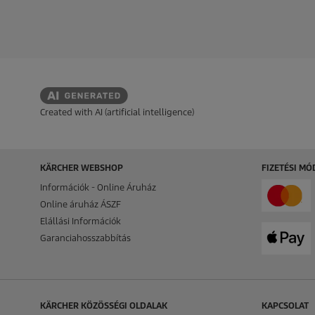
c
c
p
p
s
s
r
r
i
i
i
i
l
l
c
c
l
l
a
a
e
e
g
g
b
b
ó
ó
Created with AI (artificial intelligence)
l
l
.
.
1
3
KÄRCHER WEBSHOP
FIZETÉSI M
é
r
Információk - Online Áruház
t
Online áruház ÁSZF
é
Elállási Információk
k
e
Garanciahosszabbítás
l
é
s
KÄRCHER KÖZÖSSÉGI OLDALAK
KAPCSOLAT