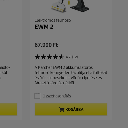
é
k
e
l
Elektromos felmosó
é
EWM 2
s
C
67.990 Ft
u
r
4.7
(12)
4
r
.
padló-
A Kärcher EWM 2 akkumulátoros
e
7
élkül
felmosó könnyedén távolítja el a foltokat
a
n
a
és fröccsenéseket – vödör cipelése és
z
t
fárasztó súrolás nélkül.
e
p
l
r
é
Összehasonlítás
r
o
h
d
KOSÁRBA
e
u
t
c
ő
t
5