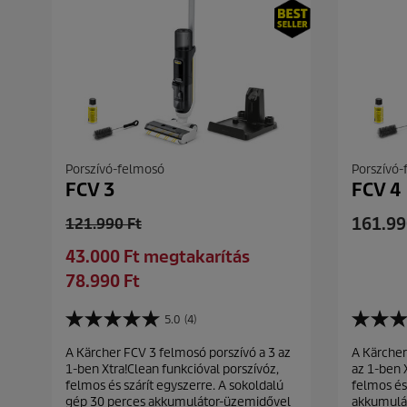
Porszívó-felmosó
Porszívó
FCV 3
FCV 4
C
O
161.99
121.990 Ft
u
l
S
43.000 Ft megtakarítás
r
d
a
C
78.990 Ft
r
p
v
u
e
r
i
r
5.0
(4)
n
o
5
4
n
r
t
d
.
.
g
A Kärcher FCV 3 felmosó porszívó a 3 az
A Kärcher
e
0
8
p
u
1-ben Xtra!Clean funkcióval porszívóz,
az 1-ben 
a
a
n
r
c
felmos és szárít egyszerre. A sokoldalú
felmos és 
z
z
t
o
t
gép 30 perces akkumulátor-üzemidővel
akkumulá