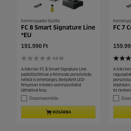
k
é
e
k
l
e
é
l
Keménypadló tisztító
Keménypad
s
é
FC 8 Smart Signature Line
FC 7 C
s
*EU
C
C
191.990 Ft
159.99
u
u
r
r
0.0
(0)
0
4
r
r
.
.
A Kärcher FC 8 Smart Signature Line
A Kärcher
e
e
0
8
padlótisztítóval a felmosás porszívózás
ragyogóak
a
a
n
n
nélkül is lehetséges. Beépített LED-
porszívóz
z
z
t
t
fényeivel minden szennyeződést
lépésben 
e
e
p
p
láthatóvá tesz.
és nedve
l
l
r
r
é
é
Összehasonlítás
Össze
r
r
o
o
h
h
d
d
KOSÁRBA
e
e
u
u
t
t
c
c
ő
ő
t
t
5
5