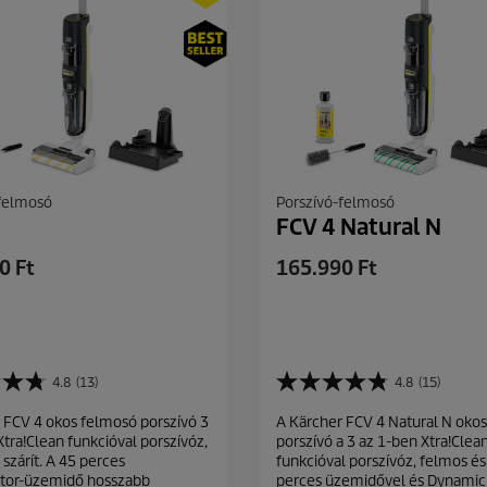
-felmosó
Porszívó-felmosó
FCV 4 Natural N
C
0 Ft
165.990 Ft
u
r
r
e
4.8
(13)
4.8
(15)
n
4
t
.
 FCV 4 okos felmosó porszívó 3
A Kärcher FCV 4 Natural N oko
8
p
Xtra!Clean funkcióval porszívóz,
porszívó a 3 az 1-ben Xtra!Clea
a
r
szárít. A 45 perces
funkcióval porszívóz, felmos és 
z
o
tor-üzemidő hosszabb
perces üzemidővel és Dynamic