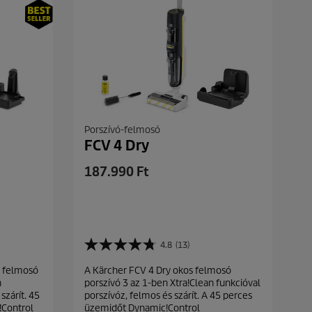
Porszívó-felmosó
FCV 4 Dry
C
187.990 Ft
u
r
r
e
4.8
(13)
n
4
t
.
s felmosó
A Kärcher FCV 4 Dry okos felmosó
8
p
n
porszívó 3 az 1-ben Xtra!Clean funkcióval
a
r
szárít. 45
porszívóz, felmos és szárít. A 45 perces
z
o
!Control
üzemidőt Dynamic!Control