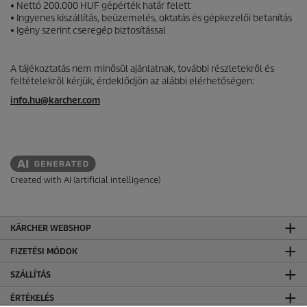
• Nettó 200.000 HUF gépérték határ felett
• Ingyenes kiszállítás, beüzemelés, oktatás és gépkezelői betanítás
• Igény szerint cseregép biztosítással
A tájékoztatás nem minősül ajánlatnak, további részletekről és
feltételekről kérjük, érdeklődjön az alábbi elérhetőségen:
info.hu@karcher.com
Created with AI (artificial intelligence)
KÄRCHER WEBSHOP
FIZETÉSI MÓDOK
SZÁLLÍTÁS
ÉRTÉKELÉS