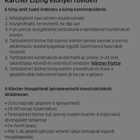
Kärcher Lízing előnyei röviden
6 tény, amit tudni érdemes a lízing konstrukciókról:
Költségként havi szinten elszámolható
Kiszámítható, tervezhető, fix díja van
Full szerviz szolgáltatást biztosítunk a tartósbérlet konstrukció
esetén
Tartósbérlet illetve full szerviz esetén benne vannak a szerviz
alkatrészek, kopóanyagokkal együtt (üzemszerű használat
mellett)
Tartósbérlet konstrukcióval elérhető az online, 0-24 órás
takarítógép-követő és ellenőrző rendszer (
Kärcher Flotta
)
Tartósbérlet illetve lízing esetén a konstrukció része a
gépbiztosítás (káreseménykor jó ha van a gépen)
A Kärcher Hungáriánál igénybevehető konstrukciókról
általánosan:
• Új és használt gépekre is igényelhető
• 24-60 hónap futamidővel
• Tartósbérlet illetve full szerviz esetén évente 4 teljes körű
átvizsgálást tartalmaz
• Fix forint alapú
• Már 1 db géptől igénybe vehető (gépcsomagnál egyedi
megállapodás)