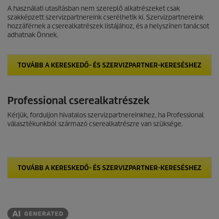
A használati utasításban nem szereplő alkatrészeket csak
szakképzett szervizpartnereink cserélhetik ki. Szervizpartnereink
hozzáférnek a cserealkatrészek listájához, és a helyszínen tanácsot
adhatnak Önnek.
TOVÁBB A KERESKEDŐ- ÉS SZERVIZPARTNER-KERESÉSHEZ
Professional cserealkatrészek
Kérjük, forduljon hivatalos szervizpartnereinkhez, ha Professional
választékunkból származó cserealkatrészre van szüksége.
TOVÁBB A KERESKEDŐ- ÉS SZERVIZPARTNER-KERESÉSHEZ