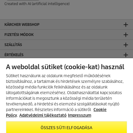
Created with AI (artificial intelligence)
KÄRCHER WEBSHOP
FIZETÉSI MÓDOK
SZÁLLÍTÁS
ÉRTÉKELÉS
KÄRCHER KÖZÖSSÉGI OLDALAK
A weboldal sütiket (cookie-kat) használ
CO₂-SEMLEGES WEBOLDAL
Sütiket használunk az oldalunk megfelelő működésének
biztosításához, a tartalmak és hirdetések személyre szabásához,
KAPCSOLAT
közösségi média funkciók felkínálásához és az oldalunk
látogatottságának elemzéséhez. Oldalhasználattal kapcsolatos
KAPCSOLAT
információkat is megosztunk a közösségi média területén
AKCIÓS TERMÉKEK
tevékenykedő, a hirdetési és elemzési szolgáltatásokat nyújtó
ÁLTALÁNOS INFORMÁCIÓK
partnereinkkel. Részletes információ a sütikről
Fedezd fel folyamatosan frissülő
Cookie
akciós kínálatunkat, és találd meg
Policy
.
Adatvédelmi tájékoztató
Impresszum
ÁSZF ÉS ADATVÉDELEM
a legjobb ajánlatokat.
Általános Szerződési Feltételek
ÖSSZES SÜTI ELFOGADÁSA
Adatvédelmi Tájékoztató
AKCIÓK MEGTEKINTÉSE