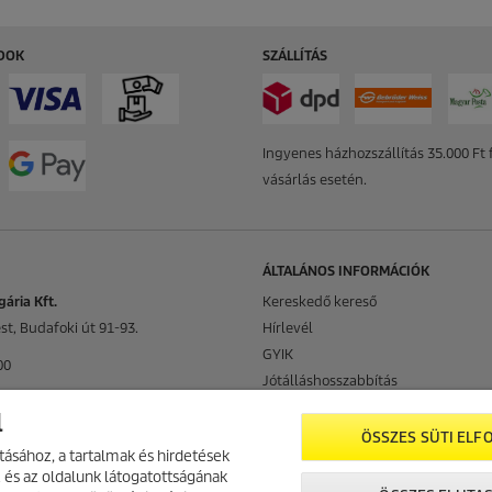
ÓDOK
SZÁLLÍTÁS
Ingyenes házhozszállítás 35.000 Ft f
vásárlás esetén.
ÁLTALÁNOS INFORMÁCIÓK
ária Kft.
Kereskedő kereső
t, Budafoki út 91-93.
Hírlevél
GYIK
00
Jótálláshosszabbítás
cher.com
Kärcher Fenntarthatóság
l
Oldaltérkép
ÖSSZES SÜTI ELF
ásához, a tartalmak és hirdetések
Cookie Policy
 és az oldalunk látogatottságának
Impresszum