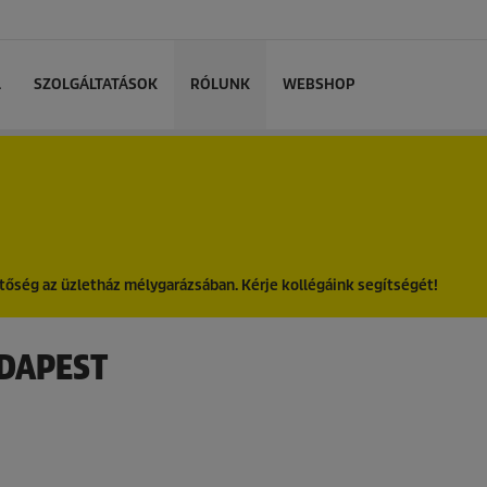
L
SZOLGÁLTATÁSOK
RÓLUNK
WEBSHOP
tőség az üzletház mélygarázsában. Kérje kollégáink segítségét!
UDAPEST