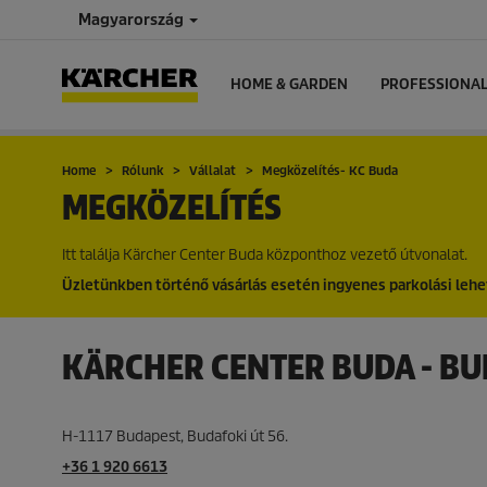
Magyarország
HOME & GARDEN
PROFESSIONA
Home
Rólunk
Vállalat
Megközelítés- KC Buda
MEGKÖZELÍTÉS
Itt találja Kärcher Center Buda központhoz vezető útvonalat.
Üzletünkben történő vásárlás esetén ingyenes parkolási lehe
KÄRCHER CENTER BUDA - B
H-1117 Budapest, Budafoki út 56.
+36 1 920 6613