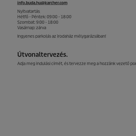
info.buda.hu@karcher.com
Nyitvatartás
Hétfő - Péntek: 09:00 - 18:00
Szombat: 9:00 - 18:00
Vasárnap: zárva
Ingyenes parkolás az irodaház mélygarázsában!
Útvonaltervezés.
Adja meg indulási címét, és tervezze meg a hozzánk vezető pon