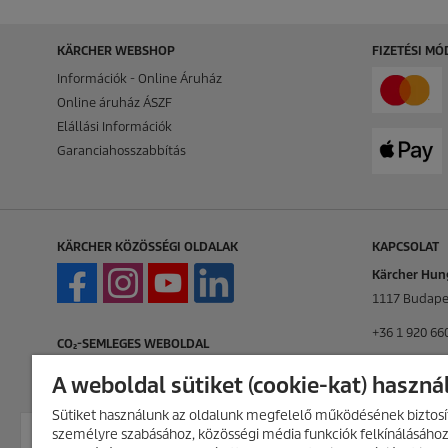
KÄRCHER WEBSHOP
FIZETÉSI M
Információk - Online Áruház
Online áruház ÁSZF
Elállási Információk
Garanciahosszabbítás
KÄRCHER KÖZÖSSÉGI OLDALAK
KAPCSOLAT
Kärcher Hung
1117 Budapes
+36 1 920 66
CO₂-SEMLEGES WEBOLDAL
info.hu@kar
A weboldal sütiket (cookie-kat) haszná
KAPCSOLAT
Sütiket használunk az oldalunk megfelelő működésének biztosít
személyre szabásához, közösségi média funkciók felkínálásához
AKCIÓS TERMÉKEK