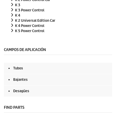
s
d
K 3
e
K 3 Power Control
0
K 4
s
K 2 Universal Edition Car
e
g
K 4 Power Control
u
K 5 Power Control
n
d
o
s
CAMPOS DE APLICACIÓN
Tubos
Bajantes
Desagües
FIND PARTS