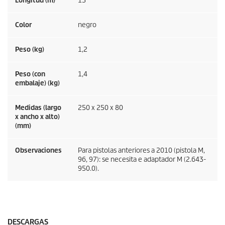
Longitud (m)
15
Color
negro
Peso (kg)
1,2
Peso (con
1,4
embalaje) (kg)
Medidas (largo
250 x 250 x 80
x ancho x alto)
(mm)
Observaciones
Para pistolas anteriores a 2010 (pistola M,
96, 97): se necesita e adaptador M (2.643-
950.0).
DESCARGAS