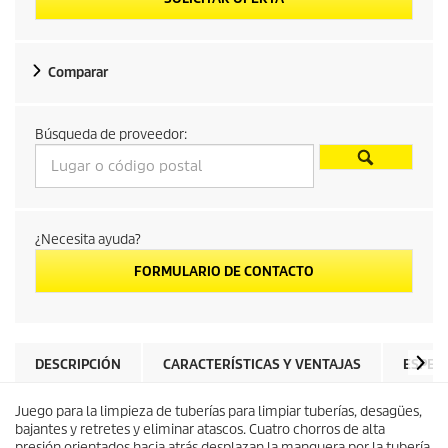
Comparar
Búsqueda de proveedor:
¿Necesita ayuda?
FORMULARIO DE CONTACTO
DESCRIPCIÓN
CARACTERÍSTICAS Y VENTAJAS
ESPEC
Juego para la limpieza de tuberías para limpiar tuberías, desagües,
bajantes y retretes y eliminar atascos. Cuatro chorros de alta
presión orientados hacia atrás desplazan la manguera por la tubería