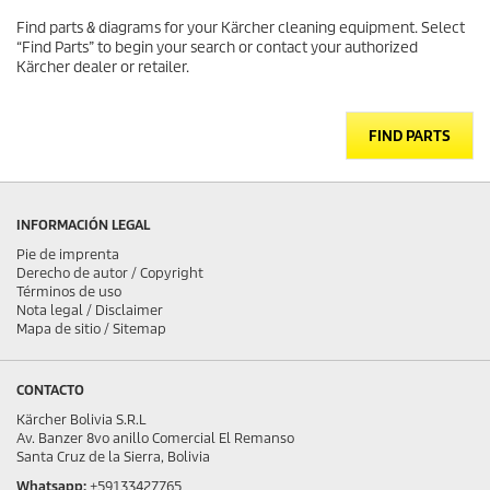
Find parts & diagrams for your Kärcher cleaning equipment. Select
“Find Parts” to begin your search or contact your authorized
Kärcher dealer or retailer.
FIND PARTS
INFORMACIÓN LEGAL
Pie de imprenta
Derecho de autor / Copyright
Términos de uso
Nota legal / Disclaimer
Mapa de sitio / Sitemap
CONTACTO
Kärcher Bolivia S.R.L
Av. Banzer 8vo anillo Comercial El Remanso
Santa Cruz de la Sierra, Bolivia
Whatsapp:
+59133427765