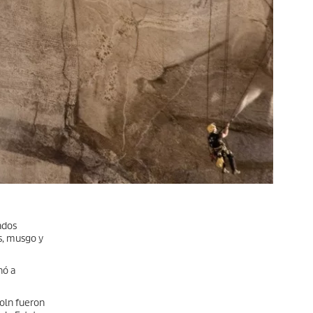
ados
as, musgo y
nó a
oln fueron