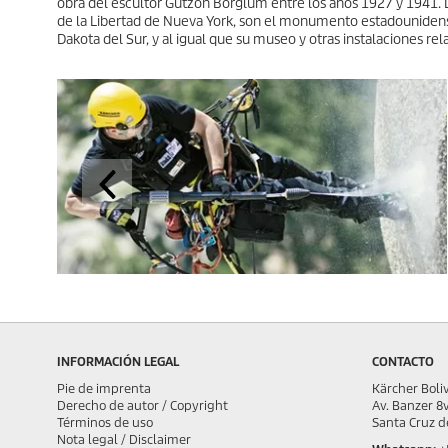
obra del escultor Gutzon Borglum entre los años 1927 y 1941. D
de la Libertad de Nueva York, son el monumento estadouniden
Dakota del Sur, y al igual que su museo y otras instalaciones rel
INFORMACIÓN LEGAL
CONTACTO
Pie de imprenta
Kärcher Boliv
Derecho de autor / Copyright
Av. Banzer 8
Términos de uso
Santa Cruz de
Nota legal / Disclaimer