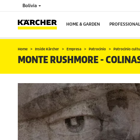
Bolivia
HOME & GARDEN
PROFESSIONA
Home
Inside Kärcher
Empresa
Patrocinio
Patrocinio cult
MONTE RUSHMORE - COLINAS 