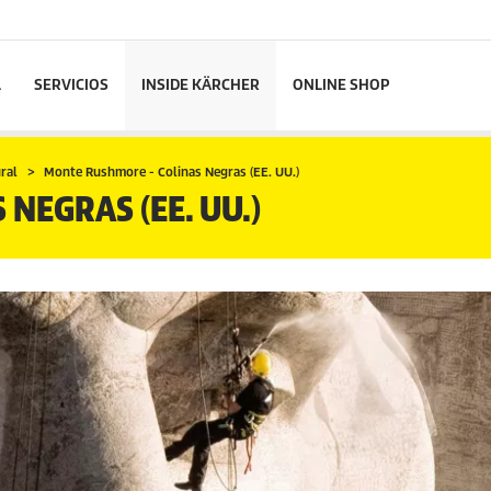
L
SERVICIOS
INSIDE KÄRCHER
ONLINE SHOP
ural
Monte Rushmore - Colinas Negras (EE. UU.)
NEGRAS (EE. UU.)