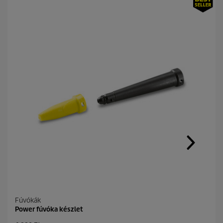
Fúvókák
Power fúvóka készlet