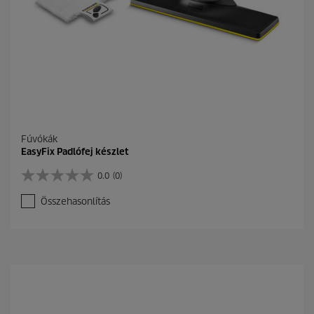
Fúvókák
EasyFix Padlófej készlet
0.0
(0)
0
.
Összehasonlítás
0
a
z
e
l
é
r
h
e