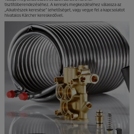
tisztítóberendezéséhez. A keresés megkezdéséhez válassza az
l
„Alkatrészek keresése” lehetőséget, vagy vegye fel a kapcsolatot
a
hivatalos Kärcher kereskedővel.
g
b
ó
l
.