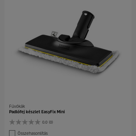
t
ő
5
c
s
i
l
l
a
g
b
ó
l
.
Fúvókák
Padlófej készlet EasyFix Mini
0.0
(0)
0
.
Összehasonlítás
0