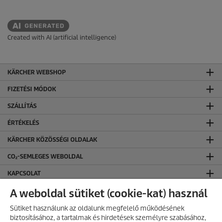
Created with AI (artificial intelligence)
KÄRCHER WEBSHOP
FIZETÉSI MÓDOK
SZÁLLÍTÁS
ÉRTÉKELÉS
KÄRCHER KÖZÖSSÉGI OLDALAK
CO₂-SEMLEGES WEBOLDAL
KAPCSOLAT
KAPCSOLAT
A weboldal sütiket (cookie-kat) használ
ÁLTALÁNOS INFORMÁCIÓK
Sütiket használunk az oldalunk megfelelő működésének
biztosításához, a tartalmak és hirdetések személyre szabásához,