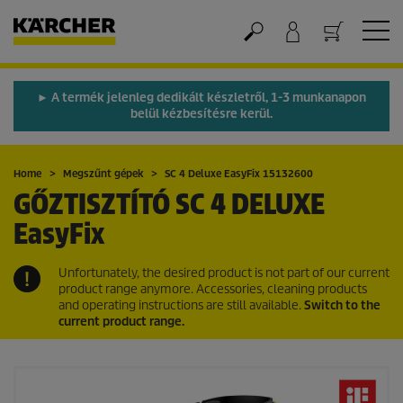
Kosár
► A termék jelenleg dedikált készletről, 1-3 munkanapon
belül kézbesítésre kerül.
Home
Megszűnt gépek
SC 4 Deluxe
EasyFix
15132600
GŐZTISZTÍTÓ SC 4 DELUXE
EasyFix
Unfortunately, the desired product is not part of our current
product range anymore. Accessories, cleaning products
and operating instructions are still available.
Switch to the
current product range.