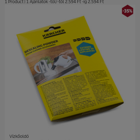
1
Product
|
1
Ajánlatok -tól/-től
2.594 Ft
-ig
2.594 Ft
Vízkőoldó