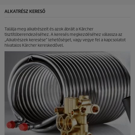
ő
r
5
i
ALKATRÉSZ KERESŐ
c
c
s
e
i
Találja meg alkatrészeit és azok ábráit a Kärcher
l
tisztítóberendezéséhez. A keresés megkezdéséhez válassza az
l
„Alkatrészek keresése” lehetőséget, vagy vegye fel a kapcsolatot
a
hivatalos Kärcher kereskedővel.
g
b
ó
l
.