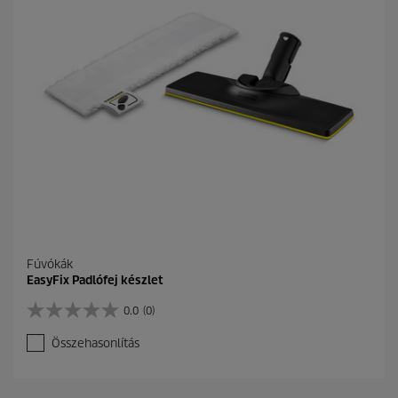
Fúvókák
EasyFix Padlófej készlet
0.0
(0)
0
.
Összehasonlítás
0
a
z
e