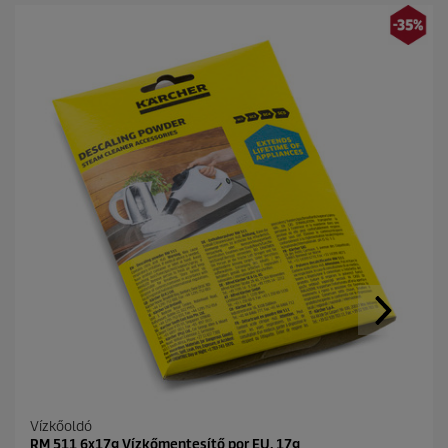
Vízkőoldó
RM 511 6x17g Vízkőmentesítő por EU, 17g