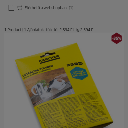
t
Elérhető a webshopban
(1)
é
k
e
l
é
1
Product
|
1
Ajánlatok -tól/-től
2.594 Ft
-ig
2.594 Ft
s