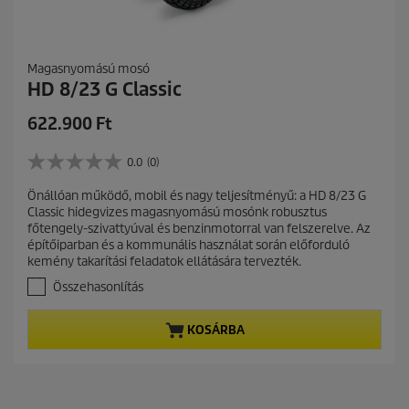
é
s
Magasnyomású mosó
HD 8/23 G Classic
C
622.900 Ft
u
r
0.0
(0)
0
r
.
Önállóan működő, mobil és nagy teljesítményű: a HD 8/23 G
e
0
Classic hidegvizes magasnyomású mosónk robusztus
a
n
főtengely-szivattyúval és benzinmotorral van felszerelve. Az
z
t
építőiparban és a kommunális használat során előforduló
e
p
kemény takarítási feladatok ellátására tervezték.
l
r
é
Összehasonlítás
r
o
h
d
KOSÁRBA
e
u
t
c
ő
t
5
c
p