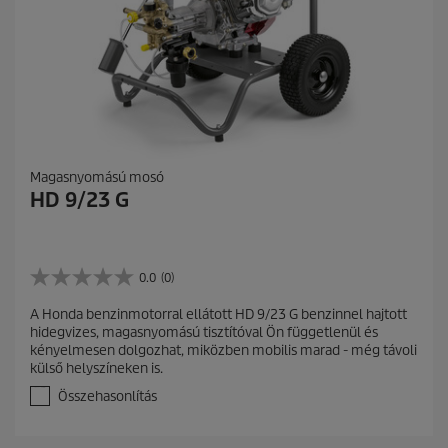
Magasnyomású mosó
HD 9/23 G
0.0
(0)
0
.
A Honda benzinmotorral ellátott HD 9/23 G benzinnel hajtott
0
hidegvizes, magasnyomású tisztítóval Ön függetlenül és
a
kényelmesen dolgozhat, miközben mobilis marad - még távoli
z
külső helyszíneken is.
e
l
Összehasonlítás
é
r
h