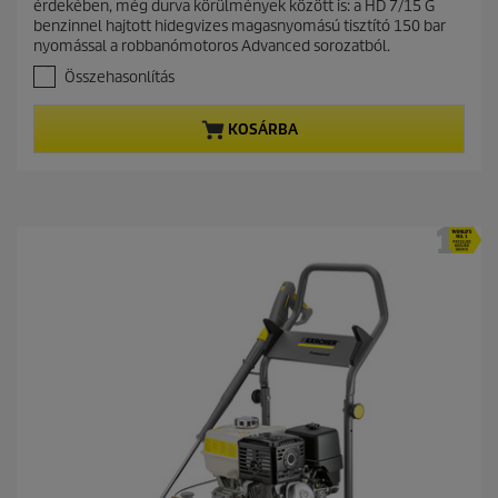
érdekében, még durva körülmények között is: a HD 7/15 G
a
n
benzinnel hajtott hidegvizes magasnyomású tisztító 150 bar
z
t
nyomással a robbanómotoros Advanced sorozatból.
e
p
l
Összehasonlítás
r
é
r
o
KOSÁRBA
h
d
e
u
t
c
ő
t
5
c
p
s
r
i
i
l
c
l
a
e
g
b
ó
l
.