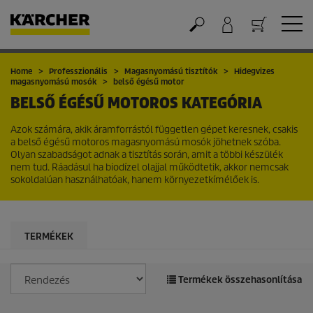
Kosár
Home
Professzionális
Magasnyomású tisztítók
Hidegvizes
magasnyomású mosók
belső égésű motor
BELSŐ ÉGÉSŰ MOTOROS KATEGÓRIA
Azok számára, akik áramforrástól független gépet keresnek, csakis
a belső égésű motoros magasnyomású mosók jöhetnek szóba.
Olyan szabadságot adnak a tisztítás során, amit a többi készülék
nem tud. Ráadásul ha biodízel olajjal működtetik, akkor nemcsak
sokoldalúan használhatóak, hanem környezetkímélőek is.
TERMÉKEK
Termékek összehasonlítása