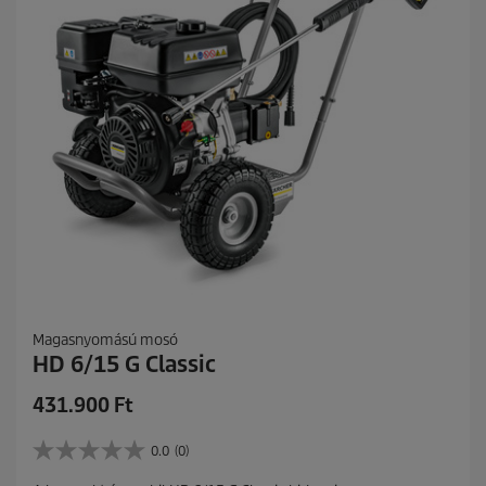
a
g
b
ó
l
.
Magasnyomású mosó
HD 6/15 G Classic
C
431.900 Ft
u
r
0.0
(0)
0
r
.