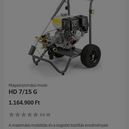
a
g
b
ó
l
.
Magasnyomású mosó
HD 7/15 G
C
1.164.900 Ft
u
r
0.0
(0)
0
r
.
A maximális mobilitás és a legjobb tisztítás eredmények
e
0