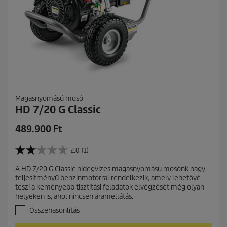
Magasnyomású mosó
HD 7/20 G Classic
C
489.900 Ft
u
r
2.0
(1)
2
r
.
A HD 7/20 G Classic hidegvizes magasnyomású mosónk nagy
e
0
teljesítményű benzinmotorral rendelkezik, amely lehetővé
a
n
teszi a keményebb tisztítási feladatok elvégzését még olyan
z
t
helyeken is, ahol nincsen áramellátás.
e
p
l
Összehasonlítás
r
é