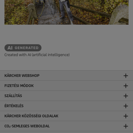
b
ó
l
.
Created with AI (artificial intelligence)
KÄRCHER WEBSHOP
FIZETÉSI MÓDOK
SZÁLLÍTÁS
ÉRTÉKELÉS
KÄRCHER KÖZÖSSÉGI OLDALAK
CO₂-SEMLEGES WEBOLDAL