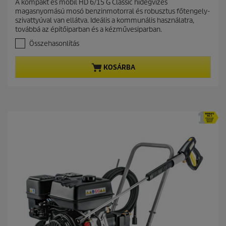
A kompakt és mobil HD 6/15 G Classic hidegvizes
e
0
magasnyomású mosó benzinmotorral és robusztus főtengely-
a
n
szivattyúval van ellátva. Ideális a kommunális használatra,
z
t
továbbá az építőiparban és a kézművesiparban.
e
p
l
Összehasonlítás
r
é
r
o
KOSÁRBA
h
d
e
u
t
c
ő
t
5
c
p
s
r
i
i
l
c
l
a
e
g
b
ó
l
.