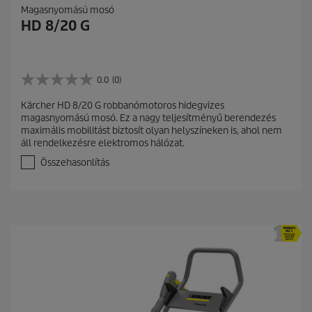
Magasnyomású mosó
HD 8/20 G
0.0
(0)
0
.
Kärcher HD 8/20 G robbanómotoros hidegvizes
0
magasnyomású mosó. Ez a nagy teljesítményű berendezés
a
maximális mobilitást biztosít olyan helyszíneken is, ahol nem
z
áll rendelkezésre elektromos hálózat.
e
l
Összehasonlítás
é
r
h
e
t
ő
5
c
s
i
l
l