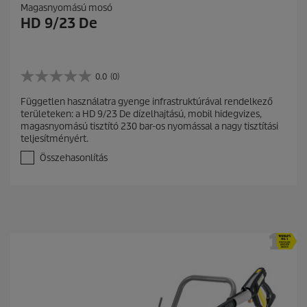
Magasnyomású mosó
HD 9/23 De
0.0
(0)
0
.
Független használatra gyenge infrastruktúrával rendelkező
0
területeken: a HD 9/23 De dízelhajtású, mobil hidegvizes,
a
magasnyomású tisztító 230 bar-os nyomással a nagy tisztítási
z
teljesítményért.
e
l
Összehasonlítás
é
r
h
e
t
ő
5
c
s
i
l
l