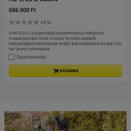
C
686.900 Ft
u
r
0.0
(0)
0
r
.
A HD 9/25 G a legerősebb benzinmotoros hidegvizes
e
0
magasnyomású mosó a Classic termékcsaládból.
a
n
Kategóriájából kiemelkedik önálló áramellátásával és akár 250
z
t
bar üzemi nyomásával.
e
p
l
Összehasonlítás
r
é
r
o
KOSÁRBA
h
d
e
u
t
c
ő
t
5
c
p
s
r
i
i
l
c
l
a
e
g