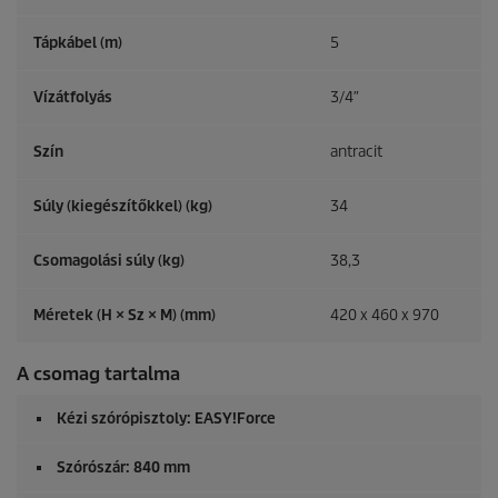
Tápkábel (m)
5
Vízátfolyás
3/4″
Szín
antracit
Súly (kiegészítőkkel) (kg)
34
Csomagolási súly (kg)
38,3
Méretek (H × Sz × M) (mm)
420 x 460 x 970
A csomag tartalma
Kézi szórópisztoly:
EASY!Force
Szórószár: 840 mm