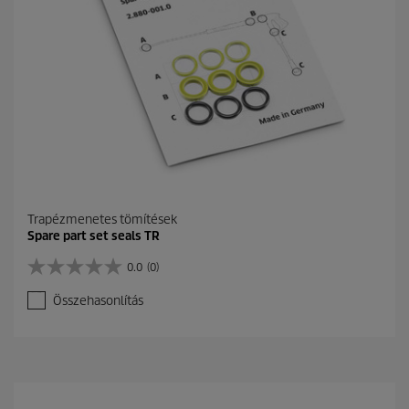
Trapézmenetes tömítések
Spare part set seals TR
0.0
(0)
0
.
Összehasonlítás
0
a
z
e
l
é
r