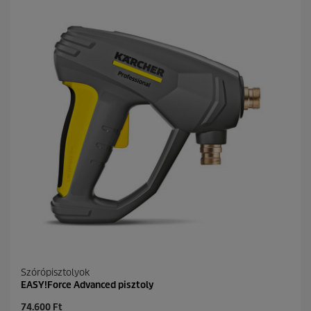
h
e
t
ő
5
c
s
i
l
l
a
g
b
ó
l
.
Szórópisztolyok
EASY!Force Advanced pisztoly
C
74.600 Ft