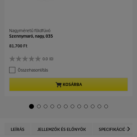
Nagyméretű földfúvó
Szennymaró, nagy, 035
C
81.700 Ft
u
r
0.0
(0)
0
r
.
e
Összehasonlítás
0
n
a
t
z
p
KOSÁRBA
e
r
l
o
é
d
r
u
h
c
e
t
t
p
ő
r
LEÍRÁS
JELLEMZŐK ÉS ELŐNYÖK
SPECIFIKÁCIÓK
5
i