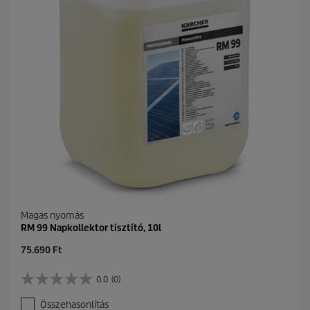
i
l
l
a
g
b
ó
l
.
Magas nyomás
RM 99 Napkollektor tisztító, 10l
C
75.690 Ft
u
r
0.0
(0)
0
r
.
e
Összehasonlítás
0