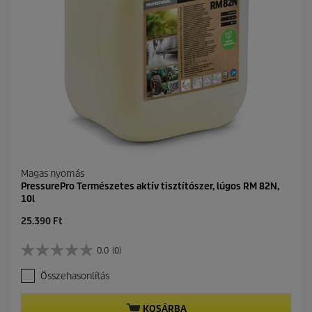
Magas nyomás
PressurePro Természetes aktív tisztítószer, lúgos RM 82N,
10l
C
25.390 Ft
u
r
0.0
(0)
0
r
.
e
Összehasonlítás
0
n
a
t
z
p
KOSÁRBA