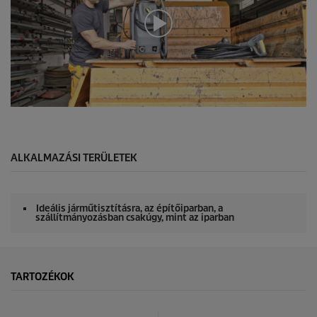
d
s
o
f
0
s
e
c
o
n
0
d
s
s
e
c
o
ALKALMAZÁSI TERÜLETEK
n
d
s
o
Ideális járműtisztításra, az építőiparban, a
f
szállítmányozásban csakúgy, mint az iparban
0
s
e
c
o
TARTOZÉKOK
n
d
s