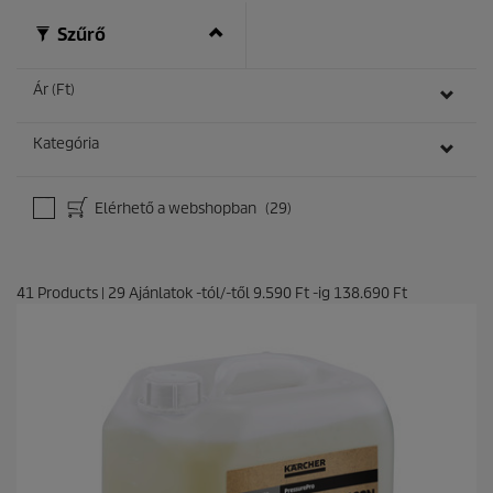
ó
Szűrő
l
.
Ár (Ft)
Kategória
Elérhető a webshopban
(29)
41
Products
|
29
Ajánlatok -tól/-től
9.590 Ft
-ig
138.690 Ft