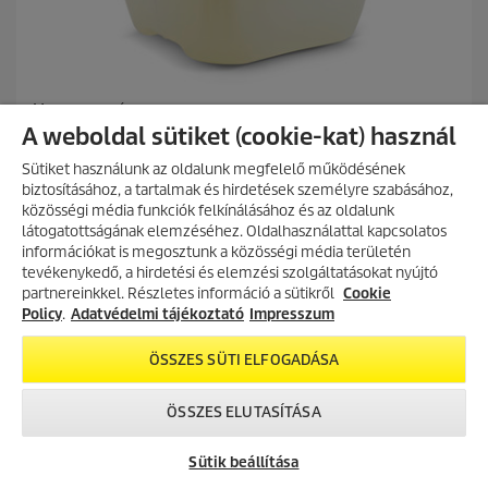
Magas nyomás
RM 99 Napkollektor tisztító, 20l
A weboldal sütiket (cookie-kat) használ
C
138.690 Ft
Sütiket használunk az oldalunk megfelelő működésének
u
biztosításához, a tartalmak és hirdetések személyre szabásához,
r
0.0
(0)
közösségi média funkciók felkínálásához és az oldalunk
0
r
látogatottságának elemzéséhez. Oldalhasználattal kapcsolatos
.
e
Összehasonlítás
információkat is megosztunk a közösségi média területén
0
n
AKCIÓS TERMÉKEK
tevékenykedő, a hirdetési és elemzési szolgáltatásokat nyújtó
a
t
partnereinkkel. Részletes információ a sütikről
Fedezd fel folyamatosan frissülő
Cookie
z
p
KOSÁRBA
akciós kínálatunkat, és találd meg
Policy
.
Adatvédelmi tájékoztató
Impresszum
e
r
a legjobb ajánlatokat.
l
o
é
d
ÖSSZES SÜTI ELFOGADÁSA
r
u
AKCIÓK MEGTEKINTÉSE
h
c
ÖSSZES ELUTASÍTÁSA
e
t
t
p
TOVÁBBI TERMÉKEK (37)
ő
r
Sütik beállítása
5
i