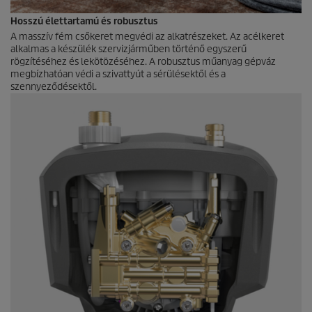
Hosszú élettartamú és robusztus
A masszív fém csőkeret megvédi az alkatrészeket. Az acélkeret
alkalmas a készülék szervizjárműben történő egyszerű
rögzítéséhez és lekötözéséhez. A robusztus műanyag gépváz
megbízhatóan védi a szivattyút a sérülésektől és a
szennyeződésektől.