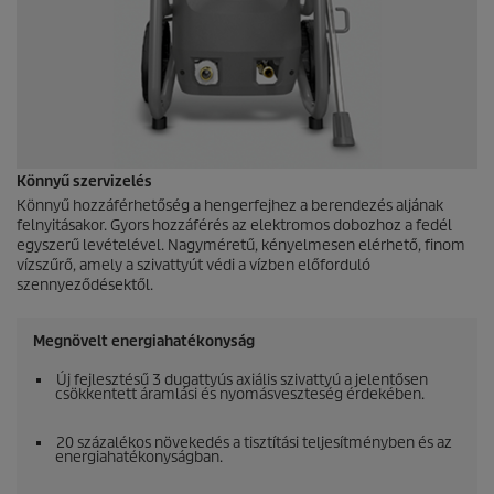
Könnyű szervizelés
Könnyű hozzáférhetőség a hengerfejhez a berendezés aljának
felnyitásakor. Gyors hozzáférés az elektromos dobozhoz a fedél
egyszerű levételével. Nagyméretű, kényelmesen elérhető, finom
vízszűrő, amely a szivattyút védi a vízben előforduló
szennyeződésektől.
Megnövelt energiahatékonyság
Új fejlesztésű 3 dugattyús axiális szivattyú a jelentősen
csökkentett áramlási és nyomásveszteség érdekében.
20 százalékos növekedés a tisztítási teljesítményben és az
energiahatékonyságban.