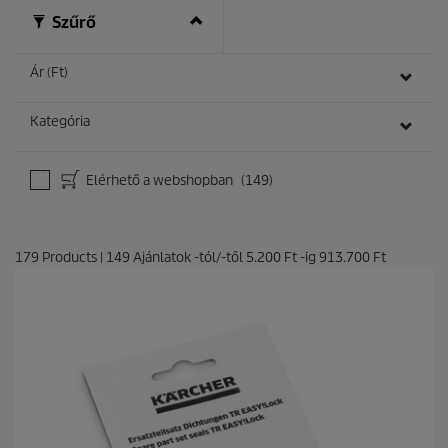
Szűrő
Ár (Ft)
Kategória
Elérhető a webshopban
(149)
179
Products
|
149
Ajánlatok -tól/-től
5.200 Ft
-ig
913.700 Ft