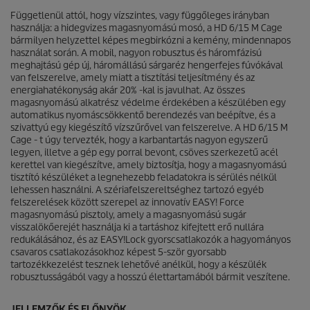
c
c
s
Függetlenül attól, hogy vízszintes, vagy függőleges irányban
e
i
használja: a hidegvizes magasnyomású mosó, a HD 6/15 M Cage
l
bármilyen helyzettel képes megbirkózni a kemény, mindennapos
l
használat során. A mobil, nagyon robusztus és háromfázisú
a
meghajtású gép új, háromállású sárgaréz hengerfejes fúvókával
g
van felszerelve, amely miatt a tisztítási teljesítmény és az
b
energiahatékonyság akár 20% -kal is javulhat. Az összes
ó
magasnyomású alkatrész védelme érdekében a készülében egy
l
automatikus nyomáscsökkentő berendezés van beépítve, és a
.
szivattyú egy kiegészítő vízszűrővel van felszerelve. A HD 6/15 M
Cage - t úgy tervezték, hogy a karbantartás nagyon egyszerű
legyen, illetve a gép egy porral bevont, csöves szerkezetű acél
kerettel van kiegészítve, amely biztosítja, hogy a magasnyomású
tisztító készüléket a legnehezebb feladatokra is sérülés nélkül
lehessen használni. A szériafelszereltséghez tartozó egyéb
felszerelések között szerepel az innovatív EASY! Force
magasnyomású pisztoly, amely a magasnyomású sugár
visszalökőerejét használja ki a tartáshoz kifejtett erő nullára
redukálásához, és az
EASY!Lock
gyorscsatlakozók a hagyományos
csavaros csatlakozásokhoz képest 5-ször gyorsabb
tartozékkezelést tesznek lehetővé anélkül, hogy a készülék
robusztusságából vagy a hosszú élettartamából bármit veszítene.
JELLEMZŐK ÉS ELŐNYÖK