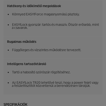
Hatékony és időkímélő megoldások
Könnyed
EASY!Force
magasnyomású pisztoly.
EASY!Lock
gyorszár: tartós és masszív. Ötször erősebb, mint
a csavarok.
Rugalmas működés
Függőleges és vízszintes működésre tervezett.
Intelligens tartozéktároló
Tartó a habosító szórószár rögzítéséhez.
Az
EASY!Lock
TR20 lehetővé teszi, hogy a power fejet vagy
a felülettisztítót közvetlenül a berendezésen tároljuk.
SPECIFIKÁCIÓK