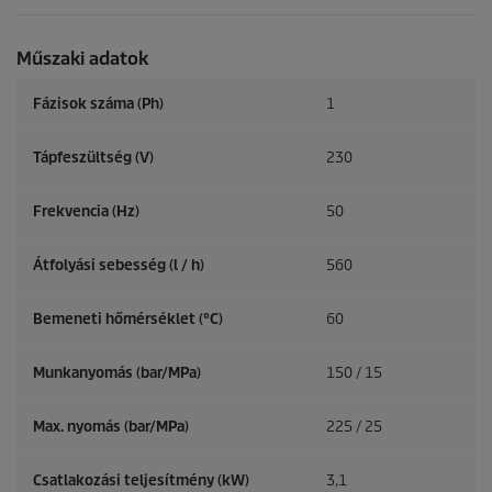
Műszaki adatok
Fázisok száma (Ph)
1
Tápfeszültség (V)
230
Frekvencia (
Hz
)
50
Átfolyási sebesség (l / h)
560
Bemeneti hőmérséklet (°C)
60
Munkanyomás (bar/MPa)
150 / 15
Max. nyomás (bar/MPa)
225 / 25
Csatlakozási teljesítmény (kW)
3,1