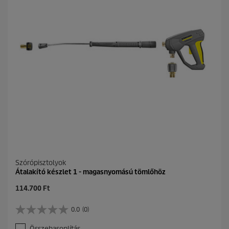
s
e
i
l
l
a
g
b
ó
l
.
Szórópisztolyok
Átalakító készlet 1 - magasnyomású tömlőhöz
C
114.700 Ft
u
r
0.0
(0)
0
r
.
e
Összehasonlítás