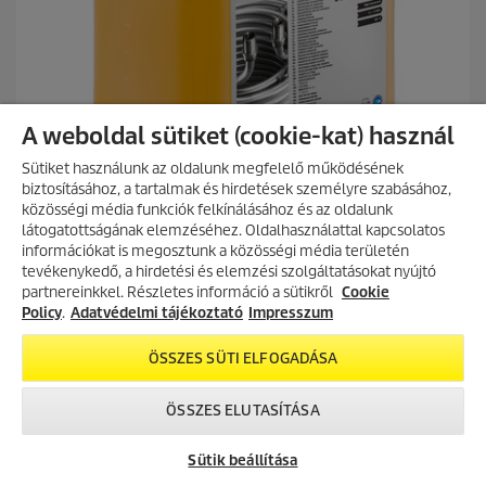
g
b
ó
l
.
A weboldal sütiket (cookie-kat) használ
Sütiket használunk az oldalunk megfelelő működésének
biztosításához, a tartalmak és hirdetések személyre szabásához,
közösségi média funkciók felkínálásához és az oldalunk
látogatottságának elemzéséhez. Oldalhasználattal kapcsolatos
információkat is megosztunk a közösségi média területén
Magas nyomás
AKCIÓS TERMÉKEK
tevékenykedő, a hirdetési és elemzési szolgáltatásokat nyújtó
Rendszerápoló szer RM 110 ASF, 10L, 10l
partnereinkkel. Részletes információ a sütikről
Fedezd fel folyamatosan frissülő
Cookie
C
58.290 Ft
akciós kínálatunkat, és találd meg
Policy
.
Adatvédelmi tájékoztató
Impresszum
u
a legjobb ajánlatokat.
r
0.0
(0)
ÖSSZES SÜTI ELFOGADÁSA
0
r
AKCIÓK MEGTEKINTÉSE
.
e
Összehasonlítás
0
n
ÖSSZES ELUTASÍTÁSA
a
t
z
p
KOSÁRBA
Sütik beállítása
e
r
l