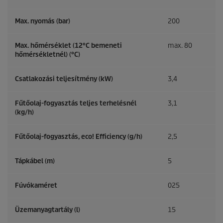
Max. nyomás (bar)
200
Max. hőmérséklet (12°C bemeneti
max. 80
hőmérsékletnél) (°C)
Csatlakozási teljesítmény (kW)
3,4
Fűtőolaj-fogyasztás teljes terhelésnél
3,1
(kg/h)
Fűtőolaj-fogyasztás, eco! Efficiency (g/h)
2,5
Tápkábel (m)
5
Fúvókaméret
025
Üzemanyagtartály (l)
15