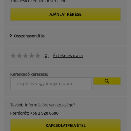
This device requires instruction
AJÁNLAT KÉRÉSE
Összehasonlítás
(0)
Értékelés írása
Kereskedő keresése:
További információra van szüksége?
Forródrót: +36 1 920 6600
KAPCSOLATFELVÉTEL