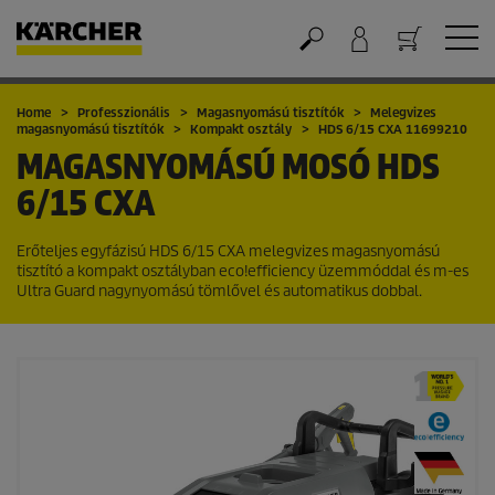
Kosár
Home
Professzionális
Magasnyomású tisztítók
Melegvizes
magasnyomású tisztítók
Kompakt osztály
HDS 6/15 CXA 11699210
MAGASNYOMÁSÚ MOSÓ
HDS
6/15 CXA
Erőteljes egyfázisú HDS 6/15 CXA melegvizes magasnyomású
tisztító a kompakt osztályban
eco!efficiency
üzemmóddal és m-es
Ultra Guard nagynyomású tömlővel és automatikus dobbal.