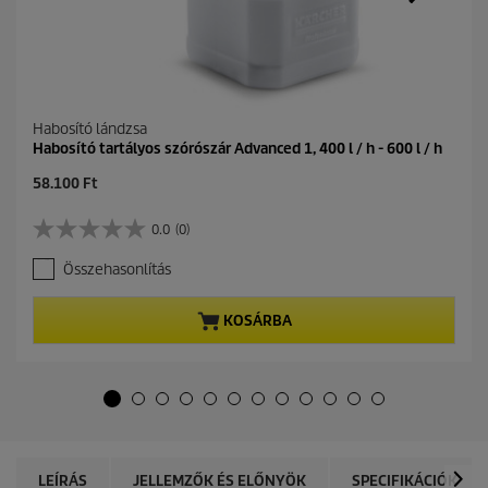
Habosító lándzsa
Habosító tartályos szórószár Advanced 1, 400 l / h - 600 l / h
C
58.100 Ft
u
r
0.0
(0)
0
r
.
e
Összehasonlítás
0
n
a
t
z
p
KOSÁRBA
e
r
l
o
é
d
r
u
h
c
e
t
t
p
ő
r
LEÍRÁS
JELLEMZŐK ÉS ELŐNYÖK
SPECIFIKÁCIÓK