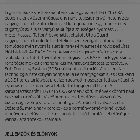
5
i
c
c
s
Ergonómikus és felhasználóbarát: az egyfázisú HDS 6/15 CXA
e
i
eco!efficiency
üzemmóddal egy nagy teljesítményű melegvizes
l
nagynyomású tisztító a kompakt kategóriában. Egy robusztus 3
l
dugattyús axiális szivattyú felállítja a szükséges nyomást. A 15
a
méter hosszú, Teflon® bevonattal ellátott Ultra Guard
g
nagynyomású tömlő fel és letekerésére szolgáló automatikus
b
tömlődob még nyomás alatt is nagy kényelmet és rövid beállítási
ó
időt biztosít. Az
EASY!Force
Advanced nagynyomású pisztoly
l
szabadalmaztatott fúvókatechnológiával és
EASY!Lock
gyorskioldó
.
rögzítőelemekkel ergonomikus munkavégzést tesz lehetővé. A
Soft Damping System (SDS) csökkenti a vibrációt. A melegvizes
technológia hatékonyan bontja fel a kenőanyagokat is, és csökkenti
a 15,5 literes tartályból precízen adagolt mosószer-felhasználást. A
nyomás és a vízáramlás a feladattól függően állítható. A
karbantartásbarát HDS 6/15 CXA kemény körülmények közötti napi
használatra készült. Vízkőmentesítési lehetőség, vízszűrő és
biztonsági szelep védi a technológiát. A robusztus alváz véd az
ütésektől, míg a nagy kerekek és a kormánygörgő/görgő kiváló
manőverezhetőséget biztosítanak. Integrált tárolási lehetőségek
vannak a tartozékok számára.
JELLEMZŐK ÉS ELŐNYÖK