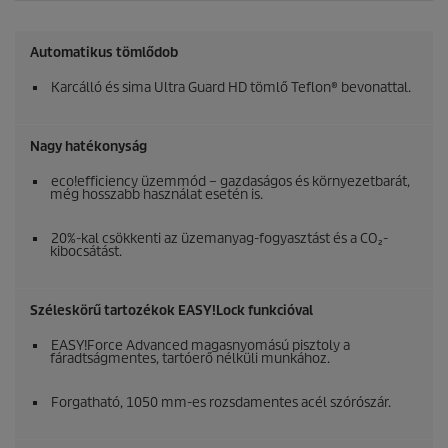
Automatikus tömlődob
Karcálló és sima Ultra Guard HD tömlő Teflon® bevonattal.
Nagy hatékonyság
eco!efficiency
üzemmód – gazdaságos és környezetbarát,
még hosszabb használat esetén is.
20%-kal csökkenti az üzemanyag-fogyasztást és a CO₂-
kibocsátást.
Széleskörű tartozékok
EASY!Lock
funkcióval
EASY!Force
Advanced magasnyomású pisztoly a
fáradtságmentes, tartóerő nélküli munkához.
Forgatható, 1050 mm-es rozsdamentes acél szórószár.