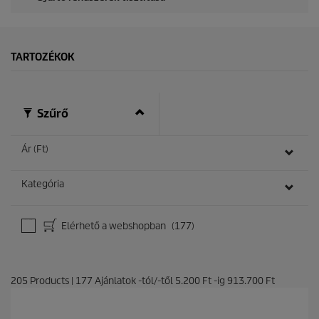
TARTOZÉKOK
Szűrő
Ár (Ft)
Kategória
Elérhető a webshopban
(177)
205
Products
|
177
Ajánlatok -tól/-től
5.200 Ft
-ig
913.700 Ft