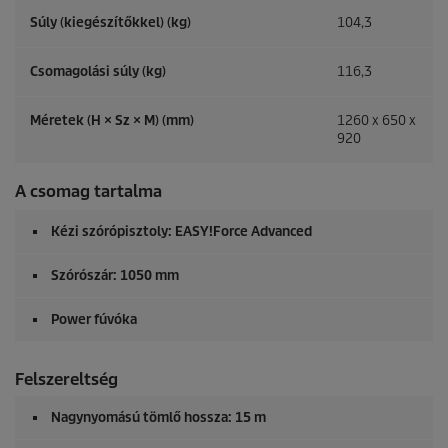
Súly (kiegészítőkkel) (kg)
104,3
Csomagolási súly (kg)
116,3
Méretek (H × Sz × M) (mm)
1260 x 650 x
920
A csomag tartalma
Kézi szórópisztoly:
EASY!Force
Advanced
Szórószár: 1050 mm
Power fúvóka
Felszereltség
Nagynyomású tömlő hossza: 15 m