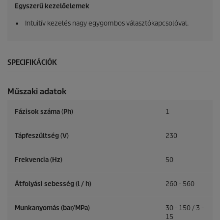
Egyszerű kezelőelemek
Intuitív kezelés nagy egygombos választókapcsolóval.
SPECIFIKÁCIÓK
Műszaki adatok
Fázisok száma (Ph)
1
Tápfeszültség (V)
230
Frekvencia (
Hz
)
50
Átfolyási sebesség (l / h)
260 - 560
Munkanyomás (bar/MPa)
30 - 150 / 3 -
15