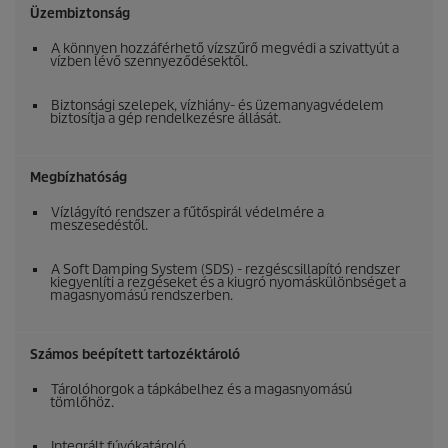
Üzembiztonság
A könnyen hozzáférhető vízszűrő megvédi a szivattyút a
vízben lévő szennyeződésektől.
Biztonsági szelepek, vízhiány- és üzemanyagvédelem
biztosítja a gép rendelkezésre állását.
Megbízhatóság
Vízlágyító rendszer a fűtőspirál védelmére a
meszesedéstől.
A Soft Damping System (SDS) - rezgéscsillapító rendszer
kiegyenlíti a rezgéseket és a kiugró nyomáskülönbséget a
magasnyomású rendszerben.
Számos beépített tartozéktároló
Tárolóhorgok a tápkábelhez és a magasnyomású
tömlőhöz.
Integrált fúvókatároló.