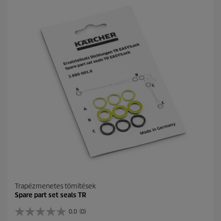
Trapézmenetes tömítések
Spare part set seals TR
0.0
(0)
0