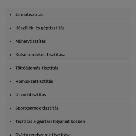
d
s
o
Járműtisztítás
f
0
s
Készülék- és géptisztítás
e
c
o
Műhelytisztítás
n
d
Külső területek tisztítása
s
Töltőállomás-tisztítás
Homlokzattisztítás
Uszodatisztítás
Sportcsarnok-tisztítás
Tisztítás a gyártási folyamat közben
Gyártó rendszerek tisztítása