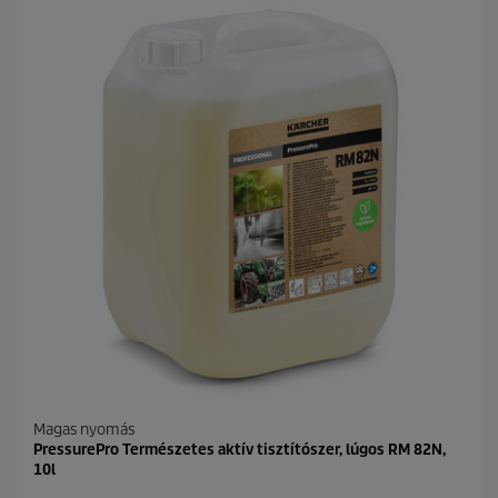
Magas nyomás
PressurePro Természetes aktív tisztítószer, lúgos RM 82N,
10l