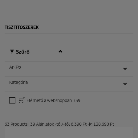
c
c
s
e
i
l
l
TISZTÍTÓSZEREK
a
g
b
ó
Szűrő
l
.
Ár (Ft)
Kategória
Elérhető a webshopban
(39)
63
Products
|
39
Ajánlatok -tól/-től
6.390 Ft
-ig
138.690 Ft