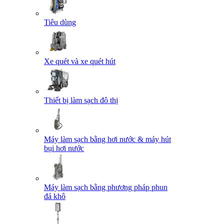
Tiêu dùng
Xe quét và xe quét hút
Thiết bị làm sạch đô thị
Máy làm sạch bằng hơi nước & máy hút
bụi hơi nước
Máy làm sạch bằng phương pháp phun
đá khô