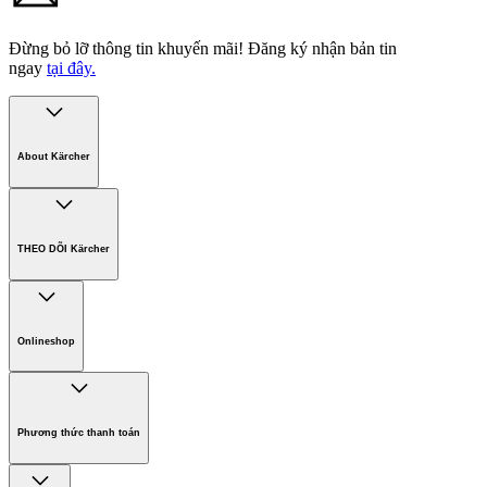
Đừng bỏ lỡ thông tin khuyến mãi!
Đăng ký nhận bản tin
ngay
tại đây.
About Kärcher
Công ty Karcher
Bền vững. Ngay từ đầu.
THEO DÕI Kärcher
Tuyển dụng
Phát triển bền vững
Chính sách bảo hành các sản phẩm
Chính sách giao hàng
Onlineshop
Phương thức thanh toán
Hàng gia dụng
Phương thức thanh toán