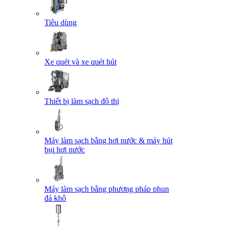
Tiêu dùng
Xe quét và xe quét hút
Thiết bị làm sạch đô thị
Máy làm sạch bằng hơi nước & máy hút
bụi hơi nước
Máy làm sạch bằng phương pháp phun
đá khô