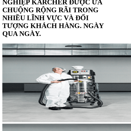
NGHIỆP KÄRCHER ĐƯỢC ƯA
CHUỘNG RỘNG RÃI TRONG
NHIỀU LĨNH VỰC VÀ ĐỐI
TƯỢNG KHÁCH HÀNG. NGÀY
QUA NGÀY.