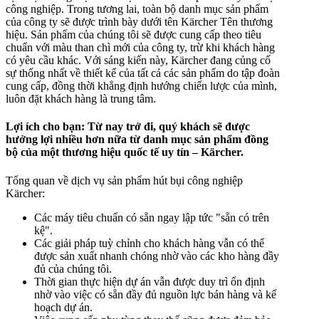
công nghiệp. Trong tương lai, toàn bộ danh mục sản phẩm
của công ty sẽ được trình bày dưới tên
Kärcher
Tên thương
hiệu. Sản phẩm của chúng tôi sẽ được cung cấp theo tiêu
chuẩn với màu than chì mới của công ty, trừ khi khách hàng
có yêu cầu khác. Với sáng kiến này, Kärcher đang củng cố
sự thống nhất về thiết kế của tất cả các sản phẩm do tập đoàn
cung cấp, đồng thời khẳng định hướng chiến lược của mình,
luôn đặt khách hàng là trung tâm.
Lợi ích cho bạn: Từ nay trở đi, quý khách sẽ được
hưởng lợi nhiều hơn nữa từ danh mục sản phẩm đồng
bộ của một thương hiệu quốc tế uy tín – Kärcher.
Tổng quan về dịch vụ sản phẩm hút bụi công nghiệp
Kärcher:
Các máy tiêu chuẩn có sẵn ngay lập tức "sẵn có trên
kệ".
Các giải pháp tuỳ chỉnh cho khách hàng vẫn có thể
được sản xuất nhanh chóng nhờ vào các kho hàng đầy
đủ của chúng tôi.
Thời gian thực hiện dự án vẫn được duy trì ổn định
nhờ vào việc có sẵn đầy đủ nguồn lực bán hàng và kế
hoạch dự án.