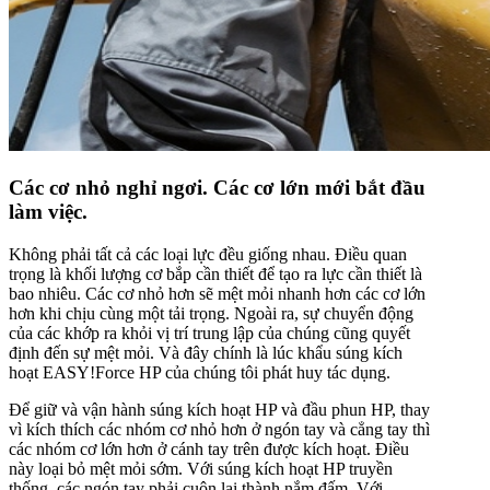
Các cơ nhỏ nghỉ ngơi. Các cơ lớn mới bắt đầu
làm việc.
Không phải tất cả các loại lực đều giống nhau. Điều quan
trọng là khối lượng cơ bắp cần thiết để tạo ra lực cần thiết là
bao nhiêu. Các cơ nhỏ hơn sẽ mệt mỏi nhanh hơn các cơ lớn
hơn khi chịu cùng một tải trọng. Ngoài ra, sự chuyển động
của các khớp ra khỏi vị trí trung lập của chúng cũng quyết
định đến sự mệt mỏi. Và đây chính là lúc khẩu súng kích
hoạt
EASY!Force
HP của chúng tôi phát huy tác dụng.
Để giữ và vận hành súng kích hoạt HP và đầu phun HP, thay
vì kích thích các nhóm cơ nhỏ hơn ở ngón tay và cẳng tay thì
các nhóm cơ lớn hơn ở cánh tay trên được kích hoạt. Điều
này loại bỏ mệt mỏi sớm. Với súng kích hoạt HP truyền
thống, các ngón tay phải cuộn lại thành nắm đấm. Với