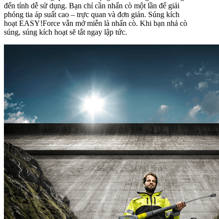
đến tính dễ sử dụng. Bạn chỉ cần nhấn cò một lần để giải
phóng tia áp suất cao – trực quan và đơn giản. Súng kích
hoạt
EASY!Force
vẫn mở miễn là nhấn cò. Khi bạn nhả cò
súng, súng kích hoạt sẽ tắt ngay lập tức.