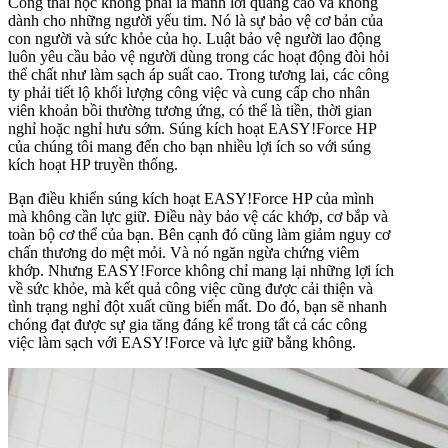
Công thái học không phải là mánh lới quảng cáo và không
dành cho những người yếu tim. Nó là sự bảo vệ cơ bản của
con người và sức khỏe của họ. Luật bảo vệ người lao động
luôn yêu cầu bảo vệ người dùng trong các hoạt động đòi hỏi
thể chất như làm sạch áp suất cao. Trong tương lai, các công
ty phải tiết lộ khối lượng công việc và cung cấp cho nhân
viên khoản bồi thường tương ứng, có thể là tiền, thời gian
nghỉ hoặc nghỉ hưu sớm. Súng kích hoạt
EASY!Force
HP
của chúng tôi mang đến cho bạn nhiều lợi ích so với súng
kích hoạt HP truyền thống.
Bạn điều khiển súng kích hoạt
EASY!Force
HP của mình
mà không cần lực giữ. Điều này bảo vệ các khớp, cơ bắp và
toàn bộ cơ thể của bạn. Bên cạnh đó cũng làm giảm nguy cơ
chấn thương do mệt mỏi. Và nó ngăn ngừa chứng viêm
khớp. Nhưng
EASY!Force
không chỉ mang lại những lợi ích
về sức khỏe, mà kết quả công việc cũng được cải thiện và
tình trạng nghỉ đột xuất cũng biến mất. Do đó, bạn sẽ nhanh
chóng đạt được sự gia tăng đáng kể trong tất cả các công
việc làm sạch với
EASY!Force
và lực giữ bằng không.