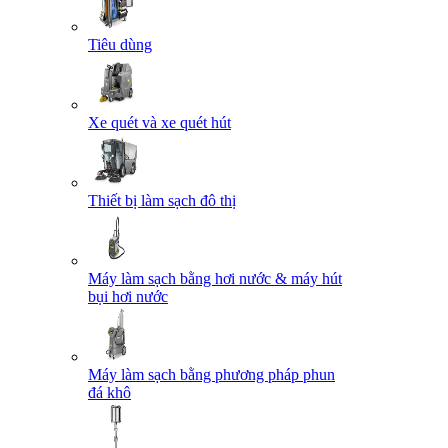
Tiêu dùng
Xe quét và xe quét hút
Thiết bị làm sạch đô thị
Máy làm sạch bằng hơi nước & máy hút
bụi hơi nước
Máy làm sạch bằng phương pháp phun
đá khô