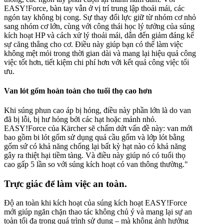
EASY!Force
, bàn tay vẫn ở vị trí trung lập thoải mái, các
ngón tay không bị cong. Sự thay đổi lực giữ từ nhóm cơ nhỏ
sang nhóm cơ lớn, cùng với công thái học lý tưởng của súng
kích hoạt HP và cách xử lý thoải mái, dẫn đến giảm đáng kể
sự căng thẳng cho cơ. Điều này giúp bạn có thể làm việc
không mệt mỏi trong thời gian dài và mang lại hiệu quả công
việc tốt hơn, tiết kiệm chi phí hơn với kết quả công việc tối
ưu.
Van lót gốm hoàn toàn cho tuổi thọ cao hơn
Khi súng phun cao áp bị hỏng, điều này phần lớn là do van
đã bị lỗi, bị hư hỏng bởi các hạt hoặc mảnh nhỏ.
EASY!Force
của Kärcher sẽ chấm dứt vấn đề này: van mới
bao gồm bi lót gốm sử dụng quả cầu gốm và lớp lót bằng
gốm sứ có khả năng chống lại bất kỳ hạt nào có khả năng
gây ra thiệt hại tiềm tàng. Và điều này giúp nó có tuổi thọ
cao gấp 5 lần so với súng kích hoạt có van thông thường."
Trực giác để làm việc an toàn.
Độ an toàn khi kích hoạt của súng kích hoạt
EASY!Force
mới giúp ngăn chặn thao tác không chủ ý và mang lại sự an
toàn tối đa trong quá trình sử dụng – mà không ảnh hưởng