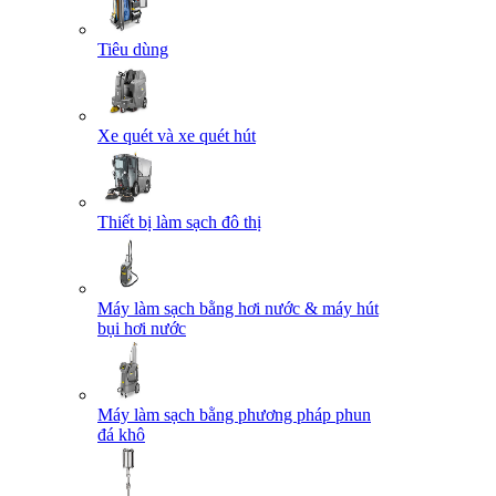
Tiêu dùng
Xe quét và xe quét hút
Thiết bị làm sạch đô thị
Máy làm sạch bằng hơi nước & máy hút
bụi hơi nước
Máy làm sạch bằng phương pháp phun
đá khô