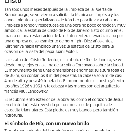
Cristo
Tan solo unos meses después de la limpieza de la Puerta de
Brandeburgo, se volvieron a solicitar la técnica de limpieza y los
conocimientos especializados de Kärcher para llevar a cabo una
limpieza a fondo y respetuosa de una obra no poco conocida y muy
simbólica: la estatua de Cristo de Río de Janeiro. Esto ocurrió en el
marco de una restauración de la estatua entera llevada a cabo por
una empresa de saneamiento de hormigón. Diez años antes,
Kärcher ya había limpiado una vez la estatua de Cristo para la
ocasión de la visita del papa Juan Pablo II.
La estatua del Cristo Redentor, el símbolo de Río de Janeiro, se ve
desde muy lejos en la cima de la colina Corcovado sobre la ciudad.
El monumento tiene unas dimensiones enormes: su altura total es
de 30 m, sin contar los 8 m del pedestal. La cabeza sola mide casi
4 m de alto y pesa 40 toneladas. El monumento se construyó entre
los años 1926 y 1931, y la cabeza y las manos son del arquitecto
francés Paul Landowsky.
El recubrimiento exterior de la obra (así como el corazón de Jesús
en el interior) está revestido por un mosaico de plaquitas de
esteatita triangulares. Esta piedra es muy blanda, pero también
hidrófuga.
El símbolo de Río, con un nuevo brillo
Tras el saneamiento del hormigón y después de completar las