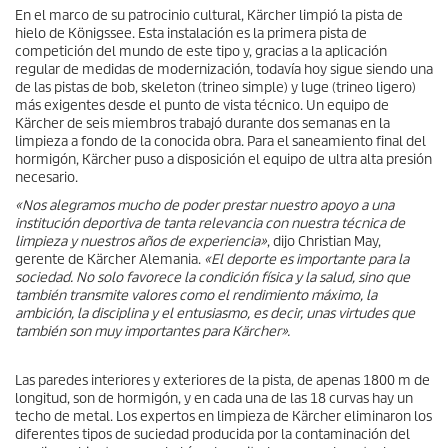
En el marco de su patrocinio cultural, Kärcher limpió la pista de
hielo de Königssee. Esta instalación es la primera pista de
competición del mundo de este tipo y, gracias a la aplicación
regular de medidas de modernización, todavía hoy sigue siendo una
de las pistas de bob, skeleton (trineo simple) y luge (trineo ligero)
más exigentes desde el punto de vista técnico. Un equipo de
Kärcher de seis miembros trabajó durante dos semanas en la
limpieza a fondo de la conocida obra. Para el saneamiento final del
hormigón, Kärcher puso a disposición el equipo de ultra alta presión
necesario.
«Nos alegramos mucho de poder prestar nuestro apoyo a una
institución deportiva de tanta relevancia con nuestra técnica de
limpieza y nuestros años de experiencia»
, dijo Christian May,
gerente de Kärcher Alemania.
«El deporte es importante para la
sociedad. No solo favorece la condición física y la salud, sino que
también transmite valores como el rendimiento máximo, la
ambición, la disciplina y el entusiasmo, es decir, unas virtudes que
también son muy importantes para Kärcher».
Las paredes interiores y exteriores de la pista, de apenas 1800 m de
longitud, son de hormigón, y en cada una de las 18 curvas hay un
techo de metal. Los expertos en limpieza de Kärcher eliminaron los
diferentes tipos de suciedad producida por la contaminación del