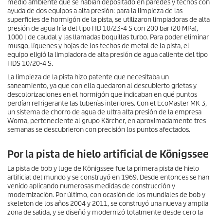
medio ambiente que se habían depositado en paredes y techos con
ayuda de dos equipos a alta presión: para la limpieza de las
superficies de hormigón de la pista, se utilizaron limpiadoras de alta
presión de agua fría del tipo HD 10/23-4 S con 200 bar (20 MPa),
1000 l de caudal y las llamadas boquillas turbo. Para poder eliminar
musgo, líquenes y hojas de los techos de metal de la pista, el
equipo eligió la limpiadora de alta presión de agua caliente del tipo
HDS 10/20-4 S.
La limpieza de la pista hizo patente que necesitaba un
saneamiento, ya que con ella quedaron al descubierto grietas y
descolorizaciones en el hormigón que indicaban en qué puntos
perdían refrigerante las tuberías interiores. Con el EcoMaster MK 3,
un sistema de chorro de agua de ultra alta presión de la empresa
Woma, perteneciente al grupo Kärcher, en aproximadamente tres
semanas se descubrieron con precisión los puntos afectados.
Por la pista de hielo artificial de Königssee
La pista de bob y luge de Königssee fue la primera pista de hielo
artificial del mundo y se construyó en 1969. Desde entonces se han
venido aplicando numerosas medidas de construcción y
modernización. Por último, con ocasión de los mundiales de bob y
skeleton de los años 2004 y 2011, se construyó una nueva y amplia
zona de salida, y se diseñó y modernizó totalmente desde cero la