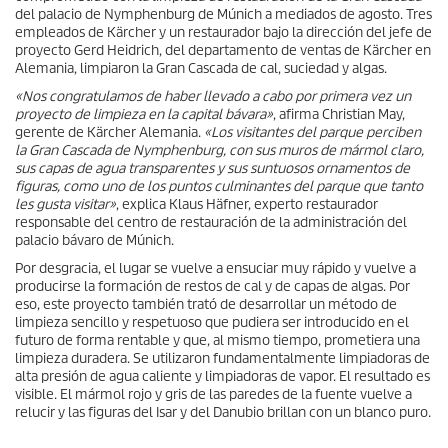
del palacio de Nymphenburg de Múnich a mediados de agosto. Tres
empleados de Kärcher y un restaurador bajo la dirección del jefe de
proyecto Gerd Heidrich, del departamento de ventas de Kärcher en
Alemania, limpiaron la Gran Cascada de cal, suciedad y algas.
«Nos congratulamos de haber llevado a cabo por primera vez un
proyecto de limpieza en la capital bávara»
, afirma Christian May,
gerente de Kärcher Alemania.
«Los visitantes del parque perciben
la Gran Cascada de Nymphenburg, con sus muros de mármol claro,
sus capas de agua transparentes y sus suntuosos ornamentos de
figuras, como uno de los puntos culminantes del parque que tanto
les gusta visitar»
, explica Klaus Häfner, experto restaurador
responsable del centro de restauración de la administración del
palacio bávaro de Múnich.
Por desgracia, el lugar se vuelve a ensuciar muy rápido y vuelve a
producirse la formación de restos de cal y de capas de algas. Por
eso, este proyecto también trató de desarrollar un método de
limpieza sencillo y respetuoso que pudiera ser introducido en el
futuro de forma rentable y que, al mismo tiempo, prometiera una
limpieza duradera. Se utilizaron fundamentalmente limpiadoras de
alta presión de agua caliente y limpiadoras de vapor. El resultado es
visible. El mármol rojo y gris de las paredes de la fuente vuelve a
relucir y las figuras del Isar y del Danubio brillan con un blanco puro.