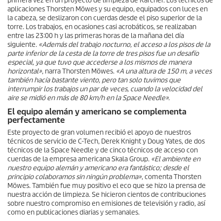
primera vez en un proyecto de limpieza de Kärcher. Los técnicos de
aplicaciones Thorsten Möwes y su equipo, equipados con luces en
la cabeza, se deslizaron con cuerdas desde el piso superior de la
torre. Los trabajos, en ocasiones casi acrobáticos, se realizaban
entre las 23:00 h y las primeras horas de la mañana del día
siguiente.
«Además del trabajo nocturno, el acceso a los pisos de la
parte inferior de la cesta de la torre de tres pisos fue un desafío
especial, ya que tuvo que accederse a los mismos de manera
horizontal»
, narra Thorsten Möwes.
«A una altura de 150 m, a veces
también hacía bastante viento, pero tan solo tuvimos que
interrumpir los trabajos un par de veces, cuando la velocidad del
aire se midió en más de 80 km/h en la Space Needle».
El equipo alemán y americano se complementa
perfectamente
Este proyecto de gran volumen recibió el apoyo de nuestros
técnicos de servicio de C-Tech, Derek Knight y Doug Yates, de dos
técnicos de la Space Needle y de cinco técnicos de acceso con
cuerdas de la empresa americana Skala Group.
«El ambiente en
nuestro equipo alemán y americano era fantástico; desde el
principio colaboramos sin ningún problema»
, comenta Thorsten
Möwes. También fue muy positivo el eco que se hizo la prensa de
nuestra acción de limpieza. Se hicieron cientos de contribuciones
sobre nuestro compromiso en emisiones de televisión y radio, así
como en publicaciones diarias y semanales.