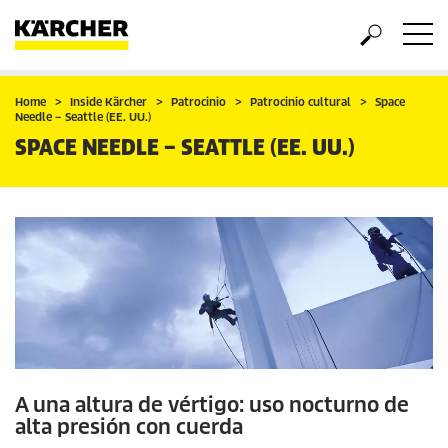
Home
Inside Kärcher
Patrocinio
Patrocinio cultural
Space
Needle – Seattle (EE. UU.)
SPACE NEEDLE – SEATTLE (EE. UU.)
A una altura de vértigo: uso nocturno de
alta presión con cuerda