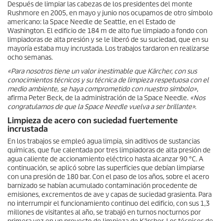
Después de limpiar las cabezas de los presidentes del monte
Rushmore en 2005, en mayo y junio nos ocupamos de otro símbolo
americano: la Space Needle de Seattle, en el Estado de
Washington. El edificio de 184 m de alto fue limpiado a fondo con
limpiadoras de alta presión y se le liberó de su suciedad, que en su
mayoría estaba muy incrustada. Los trabajos tardaron en realizarse
ocho semanas.
«Para nosotros tiene un valor inestimable que Kärcher, con sus
conocimientos técnicos y su técnica de limpieza respetuosa con el
medio ambiente, se haya comprometido con nuestro símbolo»
,
afirma Peter Beck, de la administración de la Space Needle.
«Nos
congratulamos de que la Space Needle vuelva a ser brillante».
Limpieza de acero con suciedad fuertemente
incrustada
En los trabajos se empleó agua limpia, sin aditivos de sustancias
químicas, que fue calentada por tres limpiadoras de alta presión de
agua caliente de accionamiento eléctrico hasta alcanzar 90 °C. A
continuación, se aplicó sobre las superficies que debían limpiarse
con una presión de 180 bar. Con el paso de los años, sobre el acero
barnizado se habían acumulado contaminación procedente de
emisiones, excrementos de ave y capas de suciedad grasienta. Para
no interrumpir el funcionamiento continuo del edificio, con sus 1,3
millones de visitantes al año, se trabajó en turnos nocturnos por