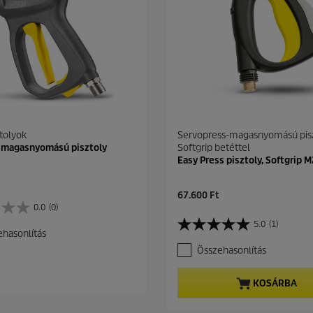
tolyok
Servopress-magasnyomású pis
 magasnyomású pisztoly
Softgrip betéttel
Easy Press pisztoly, Softgrip M
C
67.600 Ft
u
0.0
(0)
r
5.0
(1)
5
r
hasonlítás
.
e
Összehasonlítás
0
n
a
t
z
p
KOSÁRBA
e
r
l
o