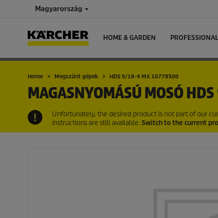
Magyarország
HOME & GARDEN
PROFESSIONA
Home
Megszűnt gépek
HDS 9/18-4 MX 10778500
MAGASNYOMÁSÚ MOSÓ
HDS 
Unfortunately, the desired product is not part of our 
instructions are still available.
Switch to the current pr