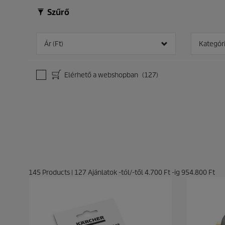
Szűrő
Ár (Ft)
Kategór
Elérhető a webshopban
(127)
145
Products
|
127
Ajánlatok -tól/-től
4.700 Ft
-ig
954.800 Ft