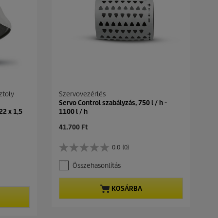
ztoly
Szervovezérlés
Servo Control szabályzás, 750 l / h -
22 x 1,5
1100 l / h
C
41.700 Ft
u
r
0.0
(0)
0
r
.
e
Összehasonlítás
0
n
a
t
z
p
KOSÁRBA
e
r
l
o
é
d