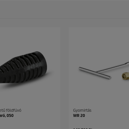
tű földfúvó
Gyomirtás
ró, 050
WR 20