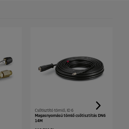
Csőtisztító tömlő, ID 6
E
Magasnyomású tömlő csőtisztítás DN6
A
14M