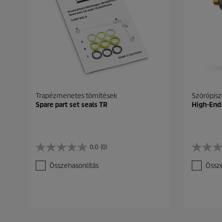
Trapézmenetes tömítések
Szórópisz
Spare part set seals TR
High-End
0.0
(0)
0
0
.
.
Összehasonlítás
Össze
0
0
a
a
z
z
e
e
l
l
é
é