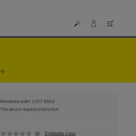
ing
Rendelési szám:
1.077-850.0
This device requires instruction
(0)
Értékelés írása