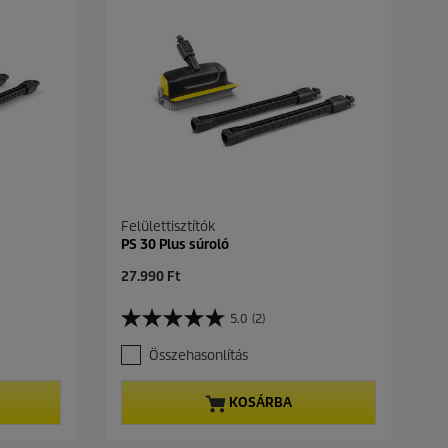
Felülettisztítók
PS 30 Plus súroló
C
27.990 Ft
u
r
5.0
(2)
5
r
.
e
Összehasonlítás
0
n
a
t
z
p
KOSÁRBA
e
r
l
o