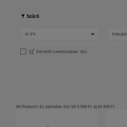
Szűrő
Ár (Ft)
Kategór
Elérhető a webshopban
(61)
86
Products
|
61
Ajánlatok -tól/-től
5.990 Ft
-ig
85.990 Ft