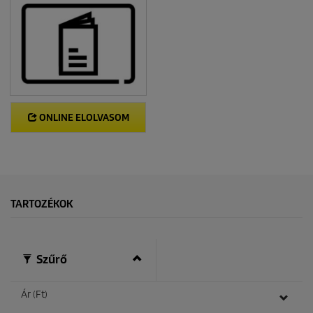
ONLINE ELOLVASOM
TARTOZÉKOK
Szűrő
Ár (Ft)