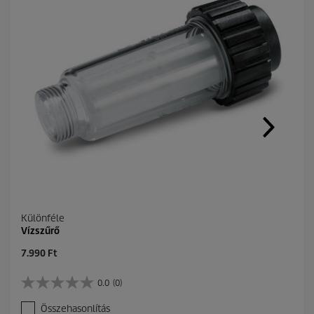
Különféle
Vízszűrő
C
7.990 Ft
u
r
0.0
(0)
0
r
.
e
Összehasonlítás
0