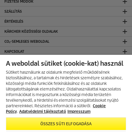
FIZETÉSI MÓDOK
SZÁLLÍTÁS
ÉRTÉKELÉS
KÄRCHER KÖZÖSSÉGI OLDALAK
CO₂-SEMLEGES WEBOLDAL
KAPCSOLAT
KAPCSOLAT
A weboldal sütiket (cookie-kat) használ
ÁLTALÁNOS INFORMÁCIÓK
Sütiket használunk az oldalunk megfelelő működésének
biztosításához, a tartalmak és hirdetések személyre szabásához,
ÁSZF ÉS ADATVÉDELEM
közösségi média funkciók felkínálásához és az oldalunk
látogatottságának elemzéséhez. Oldalhasználattal kapcsolatos
Általános Szerződési Feltételek
információkat is megosztunk a közösségi média területén
Adatvédelmi Tájékoztató
AKCIÓS TERMÉKEK
tevékenykedő, a hirdetési és elemzési szolgáltatásokat nyújtó
partnereinkkel. Részletes információ a sütikről
Fedezd fel folyamatosan frissülő
Cookie
akciós kínálatunkat, és találd meg
Policy
.
Adatvédelmi tájékoztató
Impresszum
a legjobb ajánlatokat.
ÖSSZES SÜTI ELFOGADÁSA
Áraink az áfát tartalmazzák.
AKCIÓK MEGTEKINTÉSE