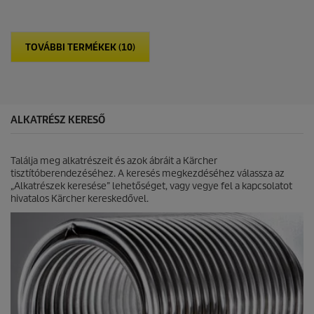
r
e
u
h
c
e
t
t
p
TOVÁBBI TERMÉKEK (10)
ő
r
5
i
c
c
s
e
i
l
ALKATRÉSZ KERESŐ
l
a
g
Találja meg alkatrészeit és azok ábráit a Kärcher
b
tisztítóberendezéséhez. A keresés megkezdéséhez válassza az
ó
„Alkatrészek keresése” lehetőséget, vagy vegye fel a kapcsolatot
l
hivatalos Kärcher kereskedővel.
.