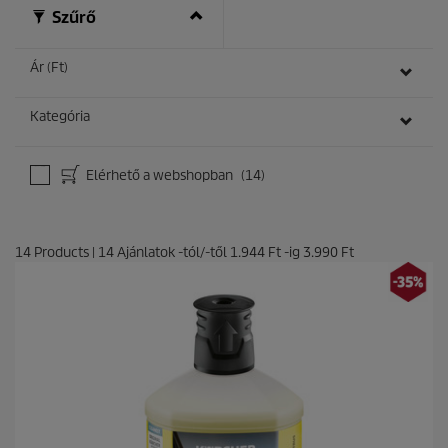
ó
Szűrő
l
.
2
Ár (Ft)
é
r
t
Kategória
é
k
e
Elérhető a webshopban
(14)
l
é
s
14
Products
|
14
Ajánlatok -tól/-től
1.944 Ft
-ig
3.990 Ft