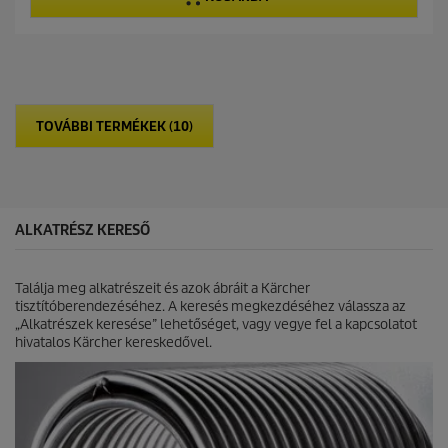
e
r
r
l
i
o
é
c
d
r
e
u
h
c
e
t
t
p
TOVÁBBI TERMÉKEK (10)
ő
r
5
i
c
c
s
e
i
l
ALKATRÉSZ KERESŐ
l
a
g
Találja meg alkatrészeit és azok ábráit a Kärcher
b
tisztítóberendezéséhez. A keresés megkezdéséhez válassza az
ó
„Alkatrészek keresése” lehetőséget, vagy vegye fel a kapcsolatot
l
hivatalos Kärcher kereskedővel.
.