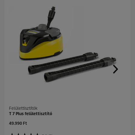
Felülettisztítók
T 7 Plus felülettisztító
C
49.990 Ft
u
r