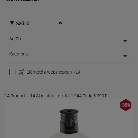
a
g
b
ó
Szűrő
l
.
2
Ár (Ft)
é
r
t
Kategória
é
k
e
Elérhető a webshopban
(14)
l
é
s
14
Products
|
14
Ajánlatok -tól/-től
1.944 Ft
-ig
3.990 Ft