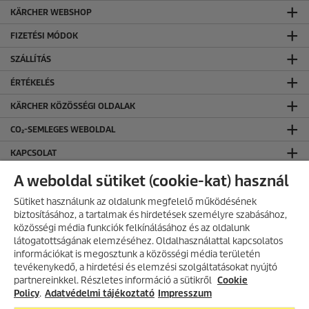
KÄRCHER WEBSHOP
FIZETÉSI MÓDOK
SZÁLLÍTÁS
ÉRTÉKELÉS
KÄRCHER KÖZÖSSÉGI OLDALAK
CO₂-SEMLEGES WEBOLDAL
KAPCSOLAT
KAPCSOLAT
A weboldal sütiket (cookie-kat) használ
ÁLTALÁNOS INFORMÁCIÓK
Sütiket használunk az oldalunk megfelelő működésének
biztosításához, a tartalmak és hirdetések személyre szabásához,
ÁSZF ÉS ADATVÉDELEM
közösségi média funkciók felkínálásához és az oldalunk
látogatottságának elemzéséhez. Oldalhasználattal kapcsolatos
Általános Szerződési Feltételek
információkat is megosztunk a közösségi média területén
Adatvédelmi Tájékoztató
AKCIÓS TERMÉKEK
tevékenykedő, a hirdetési és elemzési szolgáltatásokat nyújtó
partnereinkkel. Részletes információ a sütikről
Fedezd fel folyamatosan frissülő
Cookie
akciós kínálatunkat, és találd meg
Policy
.
Adatvédelmi tájékoztató
Impresszum
a legjobb ajánlatokat.